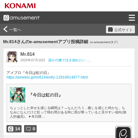
一覧へ
公式サイト
Mr.814さんのe-amusementアプリ投稿詳細
（e-amusementタグ）
Mr.814
2025年07月16日
誰かの膝で泣き崩れたい…。
https://ameblo.jp/mr814/entry-12916914877.html
『今日は虹の日』
ちょっとした幸せを感じる瞬間は？→なんだろう…癒しを感じた時かな。ち
なみになんだけど虹って晴れ間がある時に雨が降っていると見やすい傾向(個
人的偏見)。▼本日限…
14
0