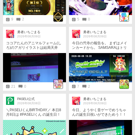
って判断していきたいと思いま
す…
9
2
5
0
勇者いちごまる
勇者いちごまる
2026年08月09日
2026年08月09日
ココアたんのアニマルフォーム(し
今日の弐寺の報告を。 まずはメイ
ろ)のアガリイラストは結局天井
ンカードから。 SAMSARAはトリ
に。 画像その1
A＆フルコン。
21
0
7
2
PASELI公式
勇者いちごまる
2026年08月08日
2026年08月09日
＼PASELIくんBIRTHDAY／ 本日8
今日、ようやく音ゲーでめうちゃ
月8日は #PASELIくん の誕生日！
んの誕生日祝いができためう！！
ユーザーさん！いつもありがと
めうちゃん、遅くなったけど誕生
う！ 誕生日を記念して、壁紙を配
日おめでとうめう！！ 🐇🥕 今後
布中！ ぜひ、チェックしてみて
は、ボンガやMFGにも参戦してほ
ね！ https://p.eagate.573.jp/game/
しいめう！！