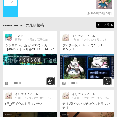
32
2026年08月08日
e-amusementの最新投稿
もっと見る
512BB
イリヤスフィール
数秒前
512兄弟、双子之弟
3分前
「ソラ」から落ちてきた宇宙人。
シクヨロ〜。あと5400で50万！
プッチーめぅヾ⁠(⁠･⁠ω⁠･⁠*⁠)⁠ﾉ #ウルトラ
【494600】キリ番GET！！ https://
マンテオ
p.eagate.573.jp/gate/dungeon/?sk
=nice_round_number
0
0
0
0
イリヤスフィール
イリヤスフィール
4分前
「ソラ」から落ちてきた宇宙人。
4分前
「ソラ」から落ちてきた宇宙人。
(⁠@⁠_⁠@⁠) #ウルトラマンテオ
テオVSドシハガチ #ウルトラマン
テオ