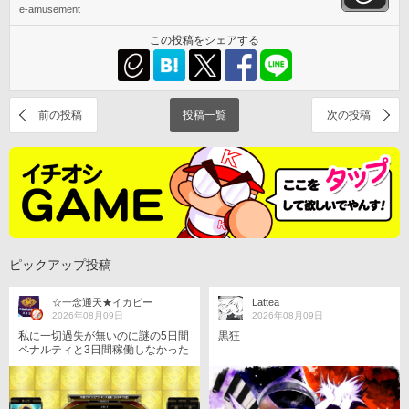
e-amusement
この投稿をシェアする
前の投稿
投稿一覧
次の投稿
ピックアップ投稿
☆一念通天★イカピー
Lattea
2026年08月09日
2026年08月09日
私に一切過失が無いのに謎の5日間
黒狂
ペナルティと3日間稼働しなかった
ので金曜日久しぶりに稼働してみ
た😃⤴️ 先日苦情問い合わせメール
しましたが KONAMIの内部統制が
しっかり機能しているか回答を 持