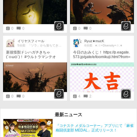
0
0
0
0
イリヤスフィール
Ryuz★mucK
5分前
「ソラ」から落ちてきた宇宙人。
6分前
∗.☆+Diversity+☆.∗
新規怪獣ドシハガチきちゃ
今日のおみくじ！ https://p.eagate.
(⁠´⁠⊙⁠ω⁠⊙⁠`⁠)⁠！ #ウルトラマンテオ
573.jp/gate/e/toomikuji.html?from=
article
0
0
4
2
最新ニュース
『コナステ メダルコーナー』アプリにて「麻雀
格闘倶楽部 MEDAL」正式リリース！