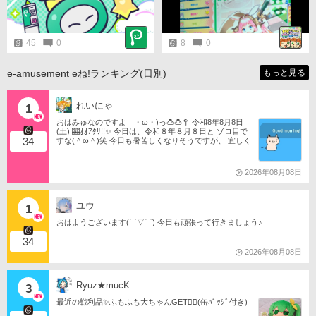
paseli/paseli-kun/comic/archive/09
7.html #PASELIくんのPaySmartEn
joyLife #パセリくん
45
0
8
0
e-amusement eね!ランキング(日別)
もっと見る
れいにゃ
1
おはみゅなのですよ｜・ω・)っ🍮🍮🥄 令和8年8月8日
(土) 🎰ｵｵｱﾀﾘ!!✨ 今日は、令和８年８月８日と ゾロ目で
34
すな(＾ω＾)笑 今日も暑苦しくなりそうですが、 宜しく
です🙇✨ 今日も１日、頑張っていきましょー!! ٩(ˊωˋ*)و.
*:ﾟ ｡.⋆ . * 。 🐱気まぐれぬこのヒトコマ🐱
2026年08月08日
ユウ
1
おはようございます(⌒▽⌒) 今日も頑張って行きましょう♪
34
2026年08月08日
Ryuz★mucK
3
最近の戦利品✨ふもふも大ちゃんGET🧚‍♂️(缶ﾊﾞｯｼﾞ付き)