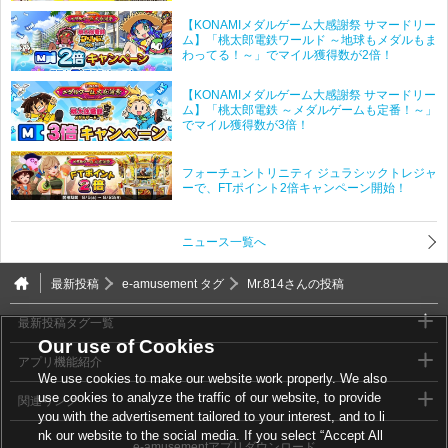
【KONAMIメダルゲーム大感謝祭 サマードリー
ム】「桃太郎電鉄ワールド ～地球もメダルもま
わってる！～」でマイル獲得数が2倍！
【KONAMIメダルゲーム大感謝祭 サマードリー
ム】「桃太郎電鉄 ～メダルゲームも定番！～」
でマイル獲得数が3倍！
フォーチュントリニティ ジュラシックトレジャ
ーで、FTポイント2倍キャンペーン開始！
ニュース一覧へ
最新投稿
e-amusement タグ
Mr.814さんの投稿
最新投稿タグ一覧
Our use of Cookies
アプリ機能紹介
We use cookies to make our website work properly. We also
use cookies to analyze the traffic of our website, to provide
関連リンク
you with the advertisement tailored to your interest, and to li
nk our website to the social media. If you select “Accept All
e-amusementアプリダウンロード