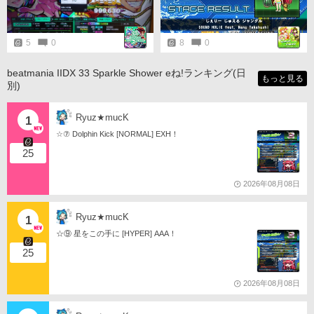
5
0
8
0
beatmania IIDX 33 Sparkle Shower eね!ランキング(日
もっと見る
別)
Ryuz★mucK
1
☆⑦ Dolphin Kick [NORMAL] EXH！
25
2026年08月08日
Ryuz★mucK
1
☆⑨ 星をこの手に [HYPER] AAA！
25
2026年08月08日