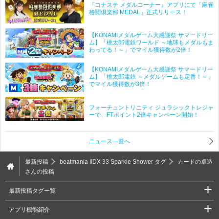
『コナステ メダルコーナー』アプリにて「麻雀
格闘倶楽部 MEDAL」正式リリース！
【KONAMIメダルゲーム大感謝祭 サマードリー
ム】「桃太郎電鉄ワールド ～地球もメダルもま
わってる！～」でマイル獲得数が2倍！
【KONAMIメダルゲーム大感謝祭 サマードリー
ム】「桃太郎電鉄 ～メダルゲームも定番！～」
でマイル獲得数が3倍！
フォーチュントリニティ ジュラシックトレジャ
ーで、FTポイント2倍キャンペーン開始！
ニュース一覧へ
最新投稿
beatmania IIDX 33 Sparkle Shower タグ
カードの卓造
さんの投稿
最新投稿タグ一覧
アプリ機能紹介