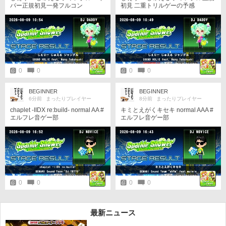
パー正規初見一発フルコン
初見 二重トリルゲーの予感
スト突入したけどギリギリ完走 よ
くがんばりました 九段キープのた
めこれから特攻しながらコツコツ
練習せねば！
0
0
0
0
BEGINNER
BEGINNER
6分前
まったりプレイヤー
8分前
まったりプレイヤー
chaplet -IIDX re:build- normal AA #
キミとえがくキセキ normal AAA #
エルフレ音ゲー部
エルフレ音ゲー部
0
0
0
0
最新ニュース