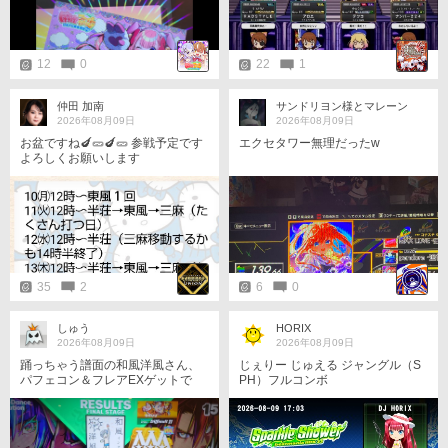
込んでいたようだ🤔。
12
0
22
1
仲田 加南
サンドリヨン様とマレーン
2026年08月09日
2026年08月09日
お盆ですね🍆🥒🍆🥒 参戦予定です
エクセタワー無理だったw
よろしくお願いします
35
2
6
0
しゅう
HORIX
2026年08月09日
2026年08月09日
踊っちゃう譜面の和風洋風さん、
じぇりー じゅえる ジャングル（S
パフェコン＆フレアEXゲットで
PH）フルコンボ
す！ 縦連と、8分踏みの最後が同
時とかあるけど、 やっぱり簡単な
11です。