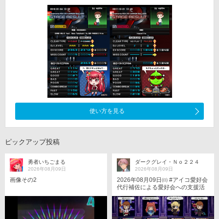
使い方を見る
ピックアップ投稿
勇者いちごまる
ダークグレイ・Ｎｏ２２４
2026年08月09日
2026年08月09日
画像その2
2026年08月09日㈰ #アイコ愛好会
代行補佐による愛好会への支援活
動である😀。 僅かな時間しか支援
できなかったが😅。 代行補佐は支
援活動を終えて代行と帰る途中、
自分達は魔法少女なのではと思い