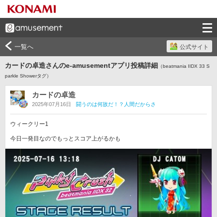
一覧へ
公式サイト
カードの卓造さんのe-amusementアプリ投稿詳細
（beatmania IIDX 33 S
parkle Showerタグ）
カードの卓造
2025年07月16日
闘うのは何故だ！？人間だからさ
ウィークリー1

今日一発目なのでもっとスコア上がるかも