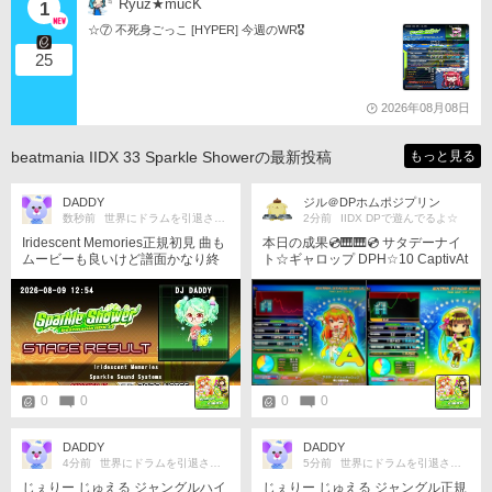
Ryuz★mucK
1
☆⑦ 不死身ごっこ [HYPER] 今週のWR🎖️
25
2026年08月08日
beatmania IIDX 33 Sparkle Showerの最新投稿
もっと見る
DADDY
ジル＠DPホムポジプリン
数秒前
世界にドラムを引退させられました
2分前
IIDX DPで遊んでるよ☆
Iridescent Memories正規初見 曲も
本日の成果💿🎹🎹💿 サタデーナイ
ムービーも良いけど譜面かなり終
ト☆ギャロップ DPH☆10 CaptivAt
わり散らかしとる
e2～覚醒～ DPA☆11(FLIP) Honey
Trap DPA☆11 草育てイベントが終
わってスパシャも終盤 最近解禁や
らワンモアやらで特攻できず地力
落ち心配してたタイミングで久々
の収穫💪 覚醒は強烈な左手イジメ
譜面でFLIP でもそれで逃げられる
ほどの難易度でもなく 非公式11.6
0
0
0
0
らしいけど正規でなく逆正規の数
字なんだろうな YOSHITAKA社
長、今更だけどこの譜面はヒドい
DADDY
DADDY
ッスわ💧 ハニトラもうちょっとだ
4分前
世界にドラムを引退させられました
5分前
世界にドラムを引退させられました
よがんばろうの時点で残り4％😵‍💫
じぇりー じゅえる ジャングルハイ
じぇりー じゅえる ジャングル正規
閉店するだろうなと思いながらラ