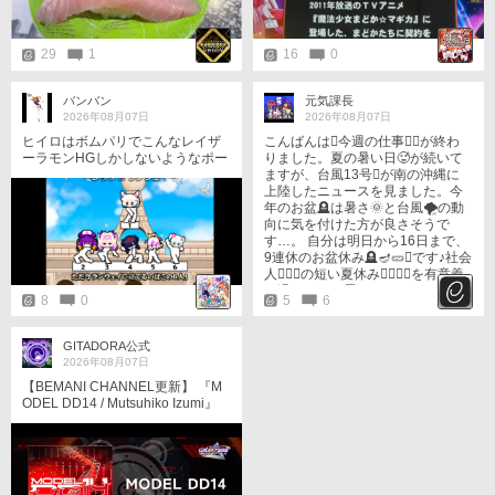
29
1
16
0
バンバン
元気課長
2026年08月07日
2026年08月07日
ヒイロはボムパリでこんなレイザ
こんばんは󾀋今週の仕事󾆝‍󾔸が終わ
ーラモンHGしかしないようなポー
りました。夏の暑い日🥵が続いて
ズとらないだろ🧐
ますが、台風13号󾀅が南の沖縄に
上陸したニュースを見ました。今
年のお盆🪦は暑さ🌞と台風🌪️の動
向に気を付けた方が良さそうで
す…。 自分は明日から16日まで、
9連休のお盆休み🪦🪔🥒󾁖です♪社会
人󾆝‍󾔻󾒲の短い夏休み󾁆󾁔󾥱󾔞を有意義
に過ごそうと思いますw
8
0
5
6
GITADORA公式
2026年08月07日
【BEMANI CHANNEL更新】 『M
ODEL DD14 / Mutsuhiko Izumi』
のMVを公開しました！ ▼動画は
こちら▼ https://www.youtube.com/
watch?v=32_qj0SV71c 本楽曲を
プレーするには、楽曲解禁イベン
ト「双奏祭」にてアンロックする