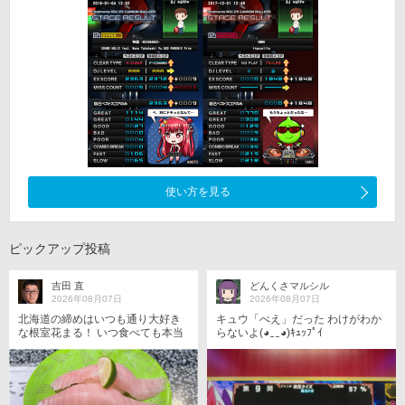
使い方を見る
ピックアップ投稿
吉田 直
どんくさマルシル
2026年08月07日
2026年08月07日
北海道の締めはいつも通り大好き
キュウ「べえ」だった わけがわか
な根室花まる！ いつ食べても本当
らないよ(◕‿‿◕)ｷｭｯﾌﾟｲ
に美味しい(^｡^) 今日は麻雀格闘倶
楽部の東風に16:45〜参戦しますm
(_ _)m