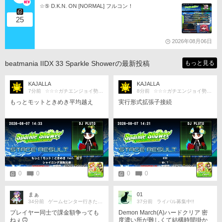
☆⑤ D.K.N. ON [NORMAL] フルコン！
25
2026年08月06日
beatmania IIDX 33 Sparkle Showerの最新投稿
もっと見る
KAJALLA
KAJALLA
7分前
☆☆☆ガチエンジョイ勢☆☆☆
8分前
☆☆☆ガチエンジョイ勢☆☆☆
もっとモットときめき平均越え
実行形式拡張子接続
0
0
0
0
まぁ
01
34分前
ゲームセンター行きたい！
37分前
ライバル募集中!!
プレイヤー同士で課金額争っても
Demon March(A)ハードクリア 密
ねぇ🙃
度濃い所が難しくて結構時間掛か