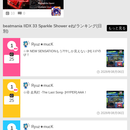
必要があります。 ▼イベントの詳
しい遊び方はこちら▼ https://p.ea
gate.573.jp/game/gfdm/gitadora_g
10
0
alaxywave_delta/festival/sousous
ai/index.html #GITADORA
beatmania IIDX 33 Sparkle Shower eね!ランキング(日
もっと見る
別)
Ryuz★mucK
1
☆⑩ NEW SENSATIONもうｱﾅﾀしか見えない [H] ｽｺｱの
び！
25
2026年08月06日
Ryuz★mucK
1
☆④ 走馬灯 -The Last Song- [HYPER] AAA！
25
2026年08月06日
Ryuz★mucK
1