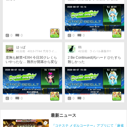
った
0
0
0
0
はっぱ
01
41分前
4013-7744 弐寺ライバル求
42分前
ライバル募集中!!
度胸も解禁+EXH 今日30クレくら
2 Be Continued(A)ハード ひたすら
いやったな… 難所が開幕から変な
難しかった
連打地帯なのでエクハ的には粘着
はしやすい部類、ディアボロトー
ル英雄ポロネーズ駅猫と比べれば
多分1番弱い ただし体力的には1番
きつい、中盤以降は死と隣り合わ
せのマラソンです スコア狙うには
体力が足りない…
0
0
0
0
最新ニュース
『コナステ メダルコーナー』アプリにて「麻雀