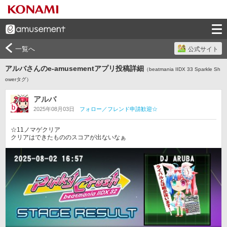
一覧へ
公式サイト
アルバさんのe-amusementアプリ投稿詳細
（beatmania IIDX 33 Sparkle Sh
owerタグ）
アルバ
2025年08月03日
フォロー／フレンド申請歓迎☆
☆11ノマゲクリア

クリアはできたもののスコアが出ないなぁ