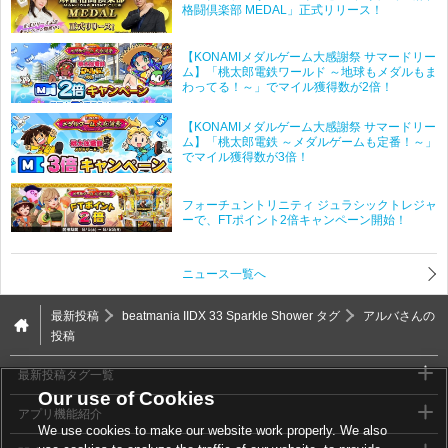
格闘倶楽部 MEDAL」正式リリース！
【KONAMIメダルゲーム大感謝祭 サマードリー
ム】「桃太郎電鉄ワールド ～地球もメダルもま
わってる！～」でマイル獲得数が2倍！
【KONAMIメダルゲーム大感謝祭 サマードリー
ム】「桃太郎電鉄 ～メダルゲームも定番！～」
でマイル獲得数が3倍！
フォーチュントリニティ ジュラシックトレジャ
ーで、FTポイント2倍キャンペーン開始！
ニュース一覧へ
最新投稿
beatmania IIDX 33 Sparkle Shower タグ
アルバさんの
投稿
最新投稿タグ一覧
Our use of Cookies
アプリ機能紹介
We use cookies to make our website work properly. We also