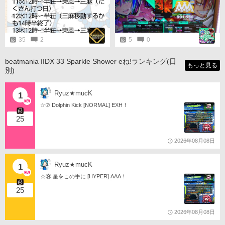
そうな譜面です。
35
2
5
0
beatmania IIDX 33 Sparkle Shower eね!ランキング(日
もっと見る
別)
Ryuz★mucK
1
☆⑦ Dolphin Kick [NORMAL] EXH！
25
2026年08月08日
Ryuz★mucK
1
☆⑨ 星をこの手に [HYPER] AAA！
25
2026年08月08日