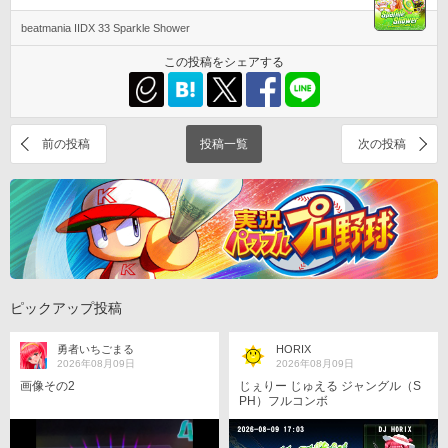
beatmania IIDX 33 Sparkle Shower
この投稿をシェアする
前の投稿
投稿一覧
次の投稿
ピックアップ投稿
勇者いちごまる
HORIX
2026年08月09日
2026年08月09日
画像その2
じぇりー じゅえる ジャングル（S
PH）フルコンボ