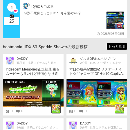
Ryuz★mucK
1
☆⑦ 不死身ごっこ [HYPER] 今週のWR🎖️
25
2026年08月08日
beatmania IIDX 33 Sparkle Showerの最新投稿
もっと見る
DADDY
ジル＠DPホムポジプリン
数秒前
世界にドラムを引退させられました
2分前
IIDX DPで遊んでるよ☆
Iridescent Memories正規初見 曲も
本日の成果💿🎹🎹💿 サタデーナイ
ムービーも良いけど譜面かなり終
ト☆ギャロップ DPH☆10 CaptivAt
わり散らかしとる
e2～覚醒～ DPA☆11(FLIP) Honey
Trap DPA☆11 草育てイベントが終
わってスパシャも終盤 最近解禁や
らワンモアやらで特攻できず地力
落ち心配してたタイミングで久々
の収穫💪 覚醒は強烈な左手イジメ
譜面でFLIP でもそれで逃げられる
ほどの難易度でもなく 非公式11.6
0
0
0
0
らしいけど正規でなく逆正規の数
字なんだろうな YOSHITAKA社
長、今更だけどこの譜面はヒドい
DADDY
DADDY
ッスわ💧 ハニトラもうちょっとだ
4分前
世界にドラムを引退させられました
5分前
世界にドラムを引退させられました