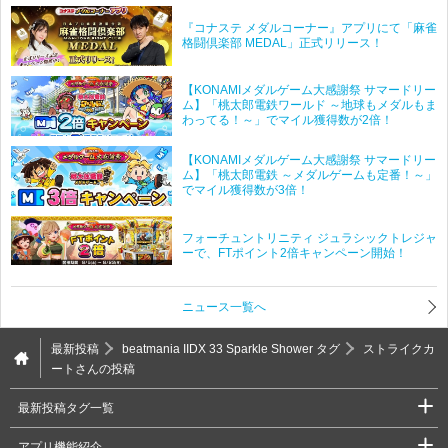
『コナステ メダルコーナー』アプリにて「麻雀
格闘倶楽部 MEDAL」正式リリース！
【KONAMIメダルゲーム大感謝祭 サマードリー
ム】「桃太郎電鉄ワールド ～地球もメダルもま
わってる！～」でマイル獲得数が2倍！
【KONAMIメダルゲーム大感謝祭 サマードリー
ム】「桃太郎電鉄 ～メダルゲームも定番！～」
でマイル獲得数が3倍！
フォーチュントリニティ ジュラシックトレジャ
ーで、FTポイント2倍キャンペーン開始！
ニュース一覧へ
最新投稿
beatmania IIDX 33 Sparkle Shower タグ
ストライクカ
ートさんの投稿
最新投稿タグ一覧
アプリ機能紹介