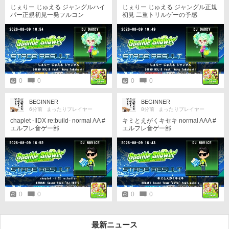
よがんばろうの時点で残り4％😵‍💫
じぇりー じゅえる ジャングルハイ
じぇりー じゅえる ジャングル正規
閉店するだろうなと思いながらラ
パー正規初見一発フルコン
初見 二重トリルゲーの予感
スト突入したけどギリギリ完走 よ
くがんばりました 九段キープのた
めこれから特攻しながらコツコツ
練習せねば！
0
0
0
0
BEGINNER
BEGINNER
6分前
まったりプレイヤー
8分前
まったりプレイヤー
chaplet -IIDX re:build- normal AA #
キミとえがくキセキ normal AAA #
エルフレ音ゲー部
エルフレ音ゲー部
0
0
0
0
最新ニュース