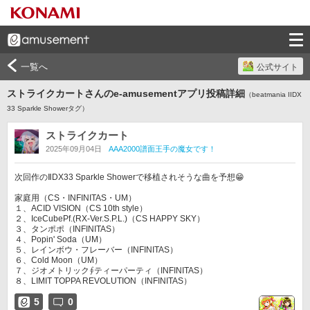
一覧へ
公式サイト
ストライクカートさんのe-amusementアプリ投稿詳細
（beatmania IIDX
33 Sparkle Showerタグ）
ストライクカート
2025年09月04日
AAA2000譜面王手の魔女です！
次回作のⅡDX33 Sparkle Showerで移植されそうな曲を予想😁

家庭用（CS・INFINITAS・UM）

１、ACID VISION（CS 10th style）

２、IceCubePf.(RX-Ver.S.P.L.)（CS HAPPY SKY）

３、タンポポ（INFINITAS）

４、Popin' Soda（UM）

５、レインボウ・フレーバー（INFINITAS）

６、Cold Moon（UM）

７、ジオメトリック∮ティーパーティ（INFINITAS）

８、LIMIT TOPPA REVOLUTION（INFINITAS）
5
0