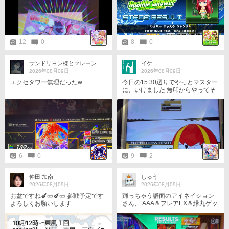
12
0
8
0
サンドリヨン様とマレーン
イケ
2026年08月09日
2026年08月09日
エクセタワー無理だったw
今日の15:30辺りでやっとマスター
に、いけました 無印からやってそ
こからスターにいけて コロナ禍で
1年半の活動休止してそして復帰と
ブランクありでやっとパスタにい
けて そこから5年間パスタ地獄か
ら抜けてようやくマスターに、い
けました
6
0
9
2
仲田 加南
しゅう
2026年08月09日
2026年08月09日
お盆ですね🍆🥒🍆🥒 参戦予定です
踊っちゃう譜面のアイネイション
よろしくお願いします
さん、 AAA＆フレアEX＆緑丸ゲッ
トです！ パフェコンも取れる譜面
だけど、 13なんでこれで良し！ ち
ょっと速いけど、12でも問題なさ