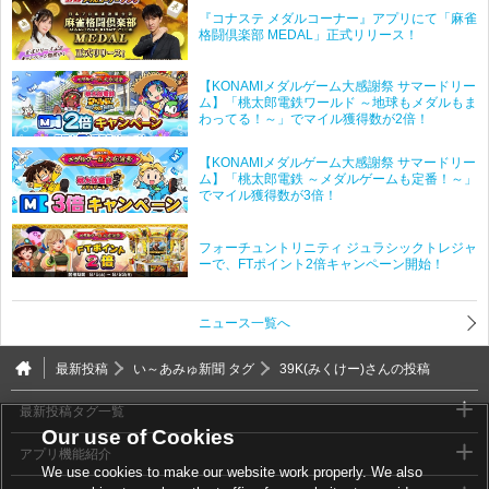
『コナステ メダルコーナー』アプリにて「麻雀
格闘倶楽部 MEDAL」正式リリース！
【KONAMIメダルゲーム大感謝祭 サマードリー
ム】「桃太郎電鉄ワールド ～地球もメダルもま
わってる！～」でマイル獲得数が2倍！
【KONAMIメダルゲーム大感謝祭 サマードリー
ム】「桃太郎電鉄 ～メダルゲームも定番！～」
でマイル獲得数が3倍！
フォーチュントリニティ ジュラシックトレジャ
ーで、FTポイント2倍キャンペーン開始！
ニュース一覧へ
最新投稿
い～あみゅ新聞 タグ
39K(みくけー)さんの投稿
最新投稿タグ一覧
Our use of Cookies
アプリ機能紹介
We use cookies to make our website work properly. We also