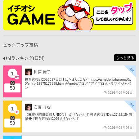
ピックアップ投稿
eね!ランキング(日別)
もっと見る
川原 舞子
1
投票選抜戦2026󾇟27日目 | はらまいぶろぐ https://ameblo.jp/haramai0x
0/entry-12975173338.html #Amebaブログ #アメブロ #ハラマイジャパ
58
ン
2026年08月09日
安藤 りな
1
【麻雀格闘倶楽部 UNION】 ＆りなたんず 投票選抜戦Day.27 22:15- 東
風🌪️ #投票選抜戦2026 #りなたんず
58
2026年08月08日