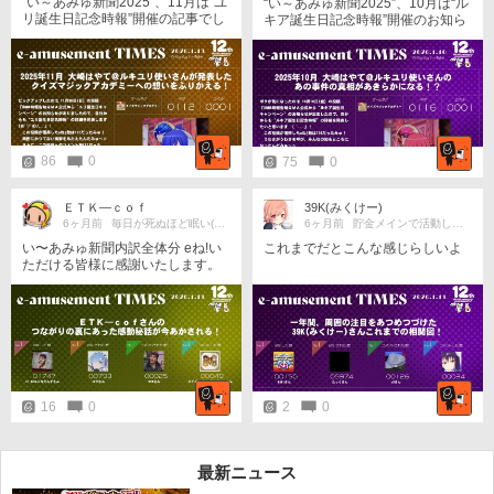
“い～あみゅ新聞2025”、11月は“ユ
“い～あみゅ新聞2025”、10月は“ル
期間中一番の収穫はドラム初EXC
リ誕生日記念時報”開催の記事でし
キア誕生日記念時報”開催のお知ら
でしたけど、この月を5回発行して
た👊 さて、ここで皆さまに残念な
せでした😉
もらでんさんしか出なかった
お知らせが…今年度の新聞作成期
（笑）
間、12月20日ごろから始まったの
で「いつも１か月ほどあるし、１
月20日ぐらいまでは作れるだろ
う」と勝手に思い込んでいたら…
どうやら１月14日までだったよう
で、気づいたときには既に作成期
86
0
75
0
間が終わってました(>o<)従って…
・2025年12月 ・12年間のト
ータル ・投稿内訳（2025年分＆
ＥＴＫ―ｃｏｆ
39K(みくけー)
トータル） ・友達関係（2025年
6ヶ月前
毎日が死ぬほど眠い(>_<)
6ヶ月前
貯金メインで活動してるよ
分＆トータル） 結局、これらの新
い〜あみゅ新聞内訳全体分 eね!い
これまでだとこんな感じらしいよ
聞を発行することができなかった
ただける皆様に感謝いたします。
ため、今年度の新聞投稿はこれに
て終了です😔というわけで、また
来年度お会いしましょう(T_T)/~
16
0
2
0
最新ニュース