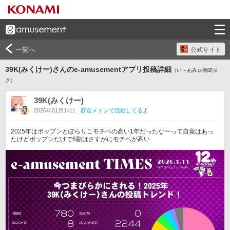
一覧へ
公式サイト
39K(みくけー)さんのe-amusementアプリ投稿詳細
（い～あみゅ新聞タ
グ）
39K(みくけー)
2026年01月14日
貯金メインで活動してるよ
2025年はポップンとぽらりこモチベの高い1年だったなーって自覚はあっ
たけどポップンだけで6割はさすがにモチベが高い