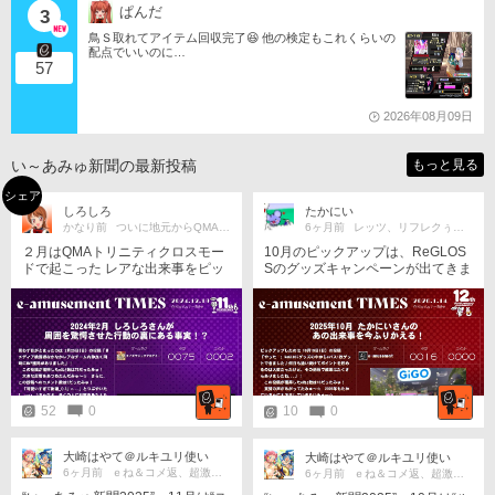
ぱんだ
3
鳥Ｓ取れてアイテム回収完了😆 他の検定もこれくらいの
配点でいいのに…
57
2026年08月09日
い～あみゅ新聞の最新投稿
もっと見る
シェア
しろしろ
たかにい
かなり前
ついに地元からQMA消滅…
6ヶ月前
レッツ、リフレクぅ〜！
２月はQMAトリニティクロスモー
10月のピックアップは、ReGLOS
ドで起こった レアな出来事をピッ
Sのグッズキャンペーンが出てきま
クアップ 昔初めてモード名がトリ
した♪ このイベントに限らず、グ
ニティクロスって聞いたときは え
ッズなど特典を得るには相当数の
っ、水樹奈々の曲か？って思いま
ゲームプレーが必要となります
した ひおきさんなら通じるかもし
が、問題はそれをいかに活用する
れませんが…
か。 実績を埋めたり自力を上げた
り、新たな領域に挑んだりするに
は絶好の機会ともいえますね♪ 弐
寺やボルテは、後からプレミアム
52
0
10
0
コースに入ってCSVファイルをダ
ウンロードすれば手元に残せます
し。 今回のイベントでは、2か月
大崎はやて＠ルキユリ使い
大崎はやて＠ルキユリ使い
かけてグッズ2個とともに、大量の
6ヶ月前
ｅね＆コメ返、超激遅ですみません…
6ヶ月前
ｅね＆コメ返、超激遅ですみません…
成果を持ち帰ることができました♪