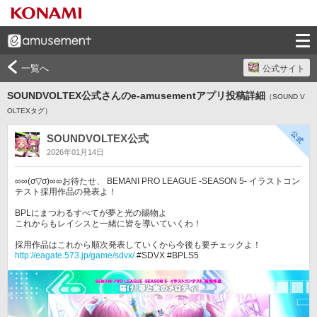
一覧へ
公式サイト
SOUNDVOLTEX公式さんのe-amusementアプリ投稿詳細
（SOUND V
OLTEXタグ）
SOUNDVOLTEX公式
2026年01月14日
∞∞(σ▽σ)∞∞お待たせ、 BEMANI PRO LEAGUE -SEASON 5- イラストコン
テスト採用作品の発表よ！

BPLにまつわるすべてが夢と光の賜物よ

これからもレイシスと一緒に皆を導いていくわ！

http://eagate.573.jp/game/sdvx/
 #SDVX #BPLS5