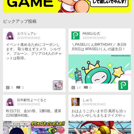
ピックアップ投稿
エウリュアレ
PASELI公式
2026年08月08日
2026年08月08日
イベント進めるためにゴーボンし
＼PASELIくんBIRTHDAY／ 本日8
ます。 取り敢えずエメラ、シルヴ
月8日は #PASELIくん の誕生日！
ァ、プルーン、グリアロ4人のチャ
ユーザーさん！いつもありがと
ットは取得。
う！ 誕生日を記念して、壁紙を配
布中！ ぜひ、チェックしてみて
ね！ https://p.eagate.573.jp/game/
paseli/paseli-kun/comic/archive/09
7.html #PASELIくんのPaySmartEn
joyLife #パセリくん
6
0
14
0
抗年齢性よーぐると
しゅう
2026年08月08日
2026年08月08日
昨日(7日、金)の祭、1勝0敗。通算
おはようございます🫠 風邪も治っ
2290勝940敗。
たみたいやしちまちまクイズやっ
ていこうと思います。