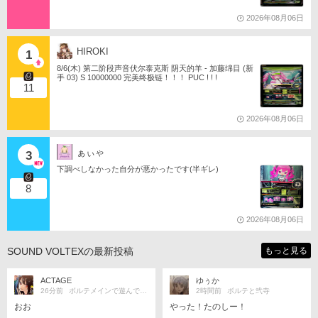
2026年08月06日
HIROKI
1
8/6(木) 第二阶段声音伏尔泰克斯 阴天的羊 - 加藤绵目 (新
手 03) S 10000000 完美终极链！！！ PUC ! ! !
11
2026年08月06日
ぁぃゃ
3
下調べしなかった自分が悪かったです(半ギレ)
8
2026年08月06日
SOUND VOLTEXの最新投稿
もっと見る
ACTAGE
ゆぅか
26分前
ボルテメインで遊んでるよ☆
2時間前
ボルテと弐寺
おお
やった！たのしー！