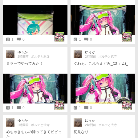
1
0
1
0
ゆぅか
ゆぅか
2時間前
ボルテと弐寺
2時間前
ボルテと弐寺
ミラーでやってみた！
ぐわぁ、これもえぐみ_(:3 」∠)_
1
0
1
0
ゆぅか
ゆぅか
2時間前
ボルテと弐寺
2時間前
ボルテと弐寺
めちゃきちぃの降ってきてビビっ
初見なり
た