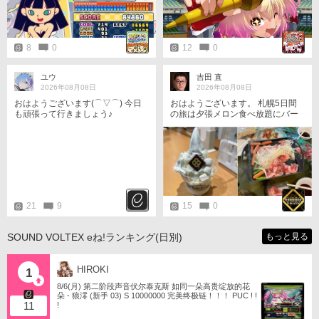
8
0
12
0
ユウ
吉田 直
2026年08月08日
2026年08月08日
おはようございます(⌒▽⌒) 今日
おはようございます。 札幌5日間
も頑張って行きましょう♪
の旅は夕張メロン食べ放題にバー
ベキュー、すすきの祭りなどを堪
能し締めはよつ葉の白いパフェ！
やっぱり北海道は最高です（＾ν
＾） 今日は麻雀格闘倶楽部の東風
に10:10〜参戦してから若獅子の審
査に行って来ます。 今日からまた
ダイエットもしないと^^;
21
9
15
0
SOUND VOLTEX eね!ランキング(日別)
もっと見る
HIROKI
1
8/6(月) 第二阶段声音伏尔泰克斯 如同一朵高贵绽放的花
朵 - 狼澪 (新手 03) S 10000000 完美终极链！！！ PUC ! !
11
!