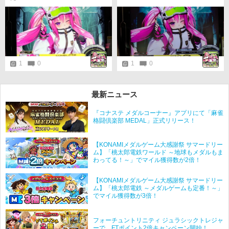
1
0
1
0
最新ニュース
『コナステ メダルコーナー』アプリにて「麻雀
格闘倶楽部 MEDAL」正式リリース！
【KONAMIメダルゲーム大感謝祭 サマードリー
ム】「桃太郎電鉄ワールド ～地球もメダルもま
わってる！～」でマイル獲得数が2倍！
【KONAMIメダルゲーム大感謝祭 サマードリー
ム】「桃太郎電鉄 ～メダルゲームも定番！～」
でマイル獲得数が3倍！
フォーチュントリニティ ジュラシックトレジャ
ーで、FTポイント2倍キャンペーン開始！