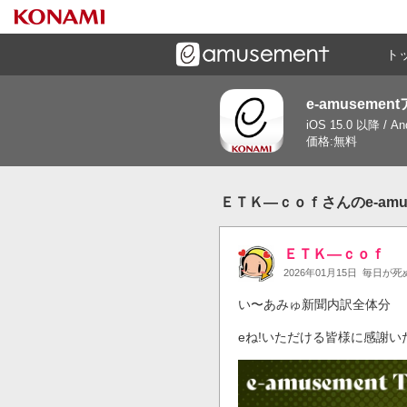
ト
e-amusemen
ーズメントゲームと連携したコミュニケーションアプリで
iOS 15.0 以降 / A
す
価格:無料
ＥＴＫ―ｃｏｆさんのe-amu
ＥＴＫ―ｃｏｆ
2026年01月15日
毎日が死ぬ
い〜あみゅ新聞内訳全体分

eね!いただける皆様に感謝い