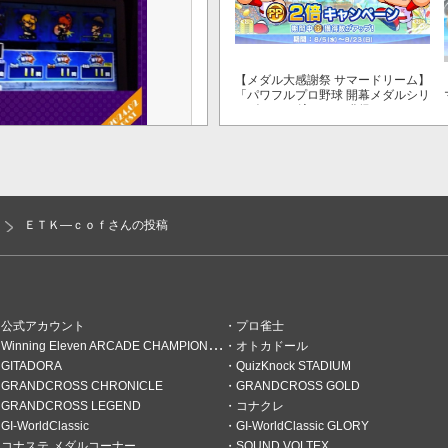
【メダル大感謝祭 サマードリーム】
「パワフルプロ野球 開幕メダルシリ
ーズ！ 二刀流！」で獲得できるPP
が2倍！
ＥＴＫ―ｃｏｆさんの投稿
〜！
LOSSのグッズキャンペーンが
に限らず、グッズなど特典を得
公式アカウント
プロ雀士
が必要となりますが、問題はそ
Winning Eleven ARCADE CHAMPIONSHIP
オトカドール
績を埋めたり自力を上げたり、新
GITADORA
QuizKnock STADIUM
好の機会ともいえますね♪ 弐
GRANDCROSS CHRONICLE
GRANDCROSS GOLD
ムコースに入ってCSVファイ
GRANDCROSS LEGEND
コナクレ
に残せますし。 今回のイベント
とともに、大量の成果を持ち帰
GI-WorldClassic
GI-WorldClassic GLORY
一番の収穫はドラム初EXCでし
コナステ メダルコーナー
SOUND VOLTEX