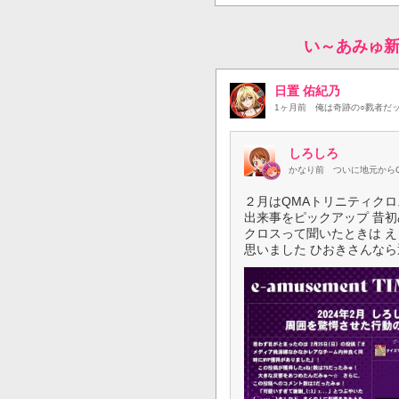
い～あみゅ
日置 佑紀乃
1ヶ月前
俺は奇跡の○戮者だ
しろしろ
かなり前
ついに地元から
２月はQMAトリニティクロ
出来事をピックアップ 昔
クロスって聞いたときは 
思いました ひおきさんな