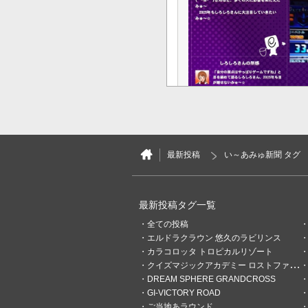
52
0
最新投稿
い～あみゅ新聞 タグ
たかにい
6ヶ月前
レッツ、リフレクぅ
最新投稿タグ一覧
10月のピックアップは、ReG
出てきました♪ このイベント
全ての投稿
るには相当数のゲームプレー
エルドラクラウン 悠久のラビリンス
れをいかに活用するか。 実
カラコロッタ トロピカルリゾート
たな領域に挑んだりするには絶
クイズマジックアカデミー ロストファンタリウム
寺やボルテは、後からプレミア
DREAM SPHERE GRANDCROSS
ルをダウンロードすれば手元
では、2か月かけてグッズ2個
GI-VICTORY ROAD
ることができました♪ 期間中
ご当地あラウンド