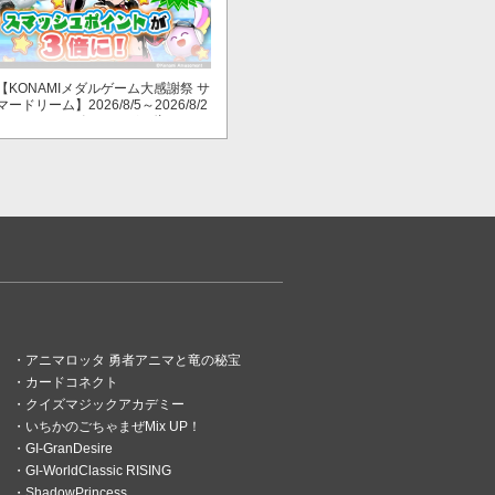
【KONAMIメダルゲーム大感謝祭 サ
マードリーム】2026/8/5～2026/8/2
3 スマッシュポイントが３倍に！
アニマロッタ 勇者アニマと竜の秘宝
カードコネクト
クイズマジックアカデミー
いちかのごちゃまぜMix UP！
GI-GranDesire
GI-WorldClassic RISING
ShadowPrincess