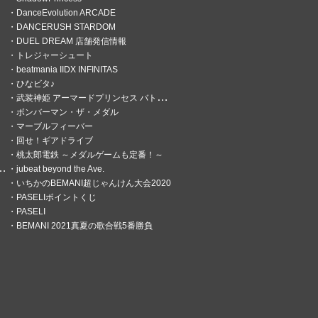
DanceEvolution ARCADE
DANCERUSH STARDOM
DUEL DREAM 店舗発信情報
トレジャーシュート
beatmania IIDX INFINITAS
ひなビタ♪
武装神姫 アーマードプリンセス バトルコンダクター
ボンバーマン・ザ・メダル
マーブルフィーバー
回せ！ギアドライブ
桃太郎電鉄 ～メダルゲームも定番！～
jubeat beyond the Ave.
いちかのBEMANI超じゃんけん大会2020
PASELIポイントくじ
PASELI
BEMANI 2021真夏の歌合戦5番勝負