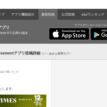
ップ
アプリ機能紹介
最新投稿
公式投稿
eね!ランキング
アプリダウンロードはこち
tアプリ
ndroid 8.0 以降の端末
sementアプリ投稿詳細
（い～あみゅ新聞タグ）
ほど眠い(>_<)
たします。