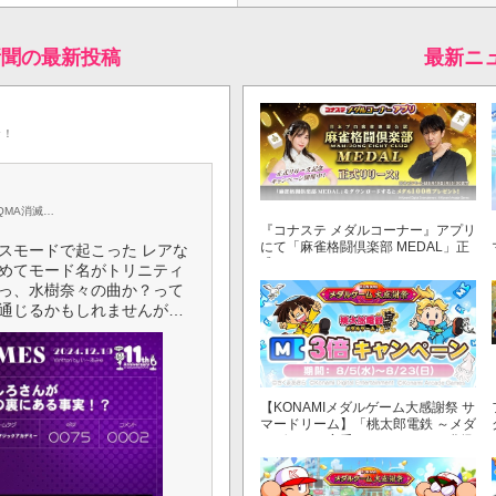
新聞の最新投稿
最新ニ
ッ！
QMA消滅…
『コナステ メダルコーナー』アプリ
にて「麻雀格闘倶楽部 MEDAL」正
スモードで起こった レアな
式リリース！
初めてモード名がトリニティ
えっ、水樹奈々の曲か？って
ら通じるかもしれませんが…
【KONAMIメダルゲーム大感謝祭 サ
マードリーム】「桃太郎電鉄 ～メダ
ルゲームも定番！～」でマイル獲得
数が3倍！