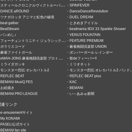
てもらでんさんしか出なかった
スティールクロニクルヴィクトルーパーズ
SPINFEVER
DANCE aROUND
DanceDanceRevolution
ツナガロッタ アニマと虹色の秘境
DUEL DREAM
beat gather
ときめきアイドル
BeatStream
beatmania IIDX 33 Sparkle Shower
バンめし♪
VENUS FOUNTAIN
フォーチュントリニティ ジュラシックトレジャー
FEATURE PREMIUM
ポラリスコード
麻雀格闘倶楽部 UNION
麻雀ファイトガール
ボンバーガール レインボー
eMAH-JONG 麻雀格闘倶楽部 プロトーナメント
祭deフィーバー!!
ミライダガッキ
ミリオネット
モンスター烈伝 オレカバトル2
モンスター烈伝 オレカバトル2 パンドラのメダル
REFLEC BEAT
REFLEC BEAT plus
BEMANI MusiQ FES
KAC
お絵描き
BEMANI
BEMANI PRO LEAGUE
い～あみゅ新聞
関連リンク
e-amusementサイト
My KONAMI
PASELI公式サイト
BEMANI fan site