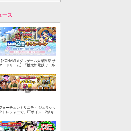
ュース
【KONAMIメダルゲーム大感謝祭 サ
マードリーム】「桃太郎電鉄ワール
ド ～地球もメダルもまわってる！
～」でマイル獲得数が2倍！
フォーチュントリニティ ジュラシッ
クトレジャーで、FTポイント2倍キ
ャンペーン開始！