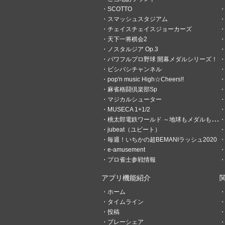
たけど、この月を5回発行し
SCOTTO
（笑）
スマッシュスタジアム
チェイスチェイスジョーカーズ
天下一将棋会2
ノスタルジア Op.3
パワフルプロ野球 開幕メダルシリーズ！
ビシバシチャンネル
pop'n music High☆Cheers!!
麻雀格闘倶楽部Sp
マジカルシューター
MUSECA 1+1/2
桃太郎電鉄ワールド ～地球もメダルもまわってる！～
jubeat（ユビート）
毎週！いちかの超BEMANIラッシュ2020
e-amusement
プロ雀士参戦情報
アプリ機能紹介
ホーム
タイムライン
10
0
投稿
プレーシェア