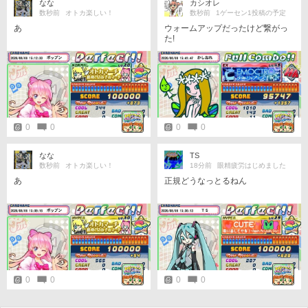
なな
カシオレ
数秒前
オトカ楽しい！
数秒前
1ゲーセン1投稿の予定
あ
ウォームアップだったけど繋がっ
た!
0
0
0
0
なな
TS
数秒前
オトカ楽しい！
18分前
眼精疲労はじめました
あ
正規どうなっとるねん
0
0
0
0