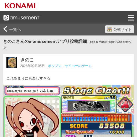
一覧へ
公式サイト
きのこさんのe-amusementアプリ投稿詳細
（pop'n music High☆Cheers!!タ
グ）
きのこ
2026年02月05日
ポップン、サイコーのゲーム
これあまりにも楽しすぎる