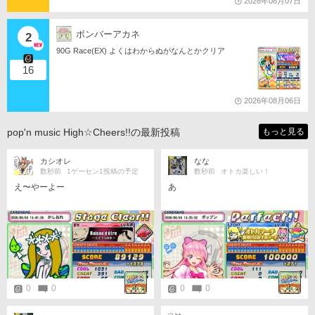
2026年08月07日
ボンバーアカネ
2
90G Race(EX) よくはわからぬがなんとかクリア
16
2026年08月06日
pop'n music High☆Cheers!!の最新投稿
もっと見る
カシオレ
なな
数秒前
1ゲーセン1投稿の予定
数秒前
オトカ楽しい！
え〜やーよー
あ
0
0
0
0