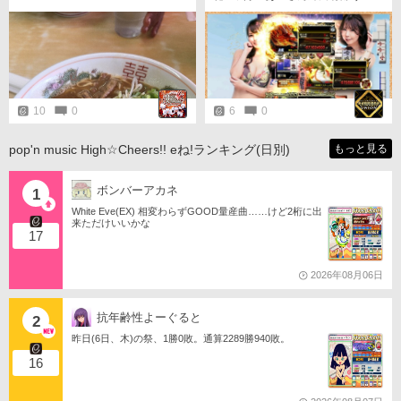
ざいました。 古川プロの筆頭頑張
って下さい。 またイベントでお会
いしたいです♪
10
0
6
0
pop'n music High☆Cheers!! eね!ランキング(日別)
もっと見る
ボンバーアカネ
1
White Eve(EX) 相変わらずGOOD量産曲……けど2桁に出
来ただけいいかな
17
2026年08月06日
抗年齢性よーぐると
2
昨日(6日、木)の祭、1勝0敗。通算2289勝940敗。
16