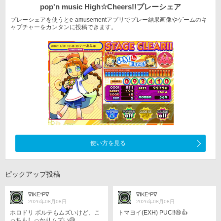
pop'n music High☆Cheers!!
プレーシェア
プレーシェアを使うとe-amusementアプリでプレー結果
画像やゲームのキ
ャプチャーをカンタンに投稿できます。
使い方を見る
ピックアップ投稿
∇IKE*P∇
∇IKE*P∇
2026年08月08日
2026年08月08日
ホロドリ ボルテもムズいけど、こ
トマヨイ(EXH) PUC‼️😆👍
っちもしっかりムズい😅