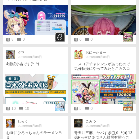
8
0
6
0
クマ
おにーたまー
2026年08月08日
2026年08月08日
4連続小吉です(^_^)
スコアチャレンジがあったので
気分転換にやってみたところスコ
アがわずかに伸びました
10
10
5
0
しゅう
こみつ
2026年08月08日
2026年08月08日
お昼にひろっちゃんのラーメン🍜
青天井三麻、ヤバすぎ(⁠(⁠(⁠;⁠ꏿ⁠_⁠ꏿ⁠;⁠)⁠)⁠) 13
☺️
億Pっ何!? あつさん対局有難うご