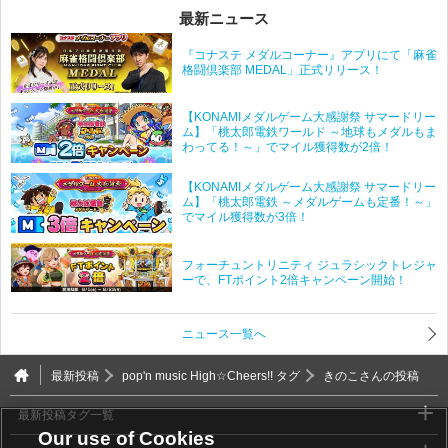
最新ニュース
『コナステ メダルコーナー』アプリにて「麻雀
格闘倶楽部 MEDAL」正式リリース！
【KONAMIメダルゲーム大感謝祭 サマードリー
ム】「桃太郎電鉄ワールド ～地球もメダルもま
わってる！～」でマイル獲得数が2倍！
【KONAMIメダルゲーム大感謝祭 サマードリー
ム】「桃太郎電鉄 ～メダルゲームも定番！～」
でマイル獲得数が3倍！
フォーチュントリニティ ジュラシックトレジャ
ーで、FTポイント2倍キャンペーン開始！
ニュース一覧へ
最新投稿
pop'n music High☆Cheers!! タグ
きのこさんの投稿
最新投稿タグ一覧
Our use of Cookies