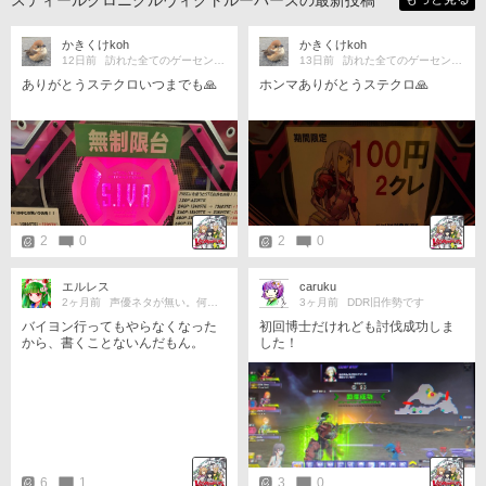
スティールクロニクルヴィクトルーパーズの最新投稿
かきくけkoh
かきくけkoh
12日前
訪れた全てのゲーセンに、ありがとう
13日前
訪れた全てのゲーセンに、ありがとう
ありがとうステクロいつまでも🙏
ホンマありがとうステクロ🙏
2
0
2
0
エルレス
caruku
2ヶ月前
声優ネタが無い。何かネタがないか？
3ヶ月前
DDR旧作勢です
バイヨン行ってもやらなくなった
初回博士だけれども討伐成功しま
から、書くことないんだもん。
した！
6
1
3
0