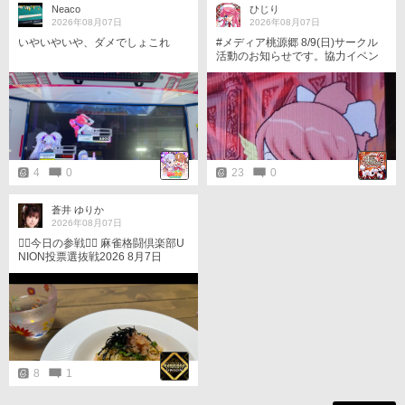
Neaco
ひじり
2026年08月07日
2026年08月07日
いやいやいや、ダメでしょこれ
#メディア桃源郷 8/9(日)サークル
活動のお知らせです。協力イベン
ト専用の時間割です。極凶からス
タートで、協力の時間は14間隔で
す。 ・サークル対戦 17:06，17:1
8，17:30 ・マジコロ【極凶(無理
なら大凶)】17:42，17:56 【凶】1
8:10，18:24 【大凶】18:38，18:5
2
4
0
23
0
蒼井 ゆりか
2026年08月07日
★󾭨︎今日の参戦󾭨︎★ 麻雀格闘倶楽部U
NION投票選抜戦2026 8月7日
（金）󾠋️20時〜東風 󾠋️21時〜三
麻 ★󾭨︎★󾭨︎★󾭨︎★󾭨︎★󾭨︎★ お昼ご飯に明
太子パスタを作りました󾥫󾠔 o(*･
ω･)○ ﾌｧｲﾄｰ!
8
1