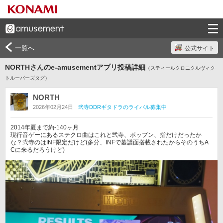
一覧へ
公式サイト
NORTHさんのe-amusementアプリ投稿詳細
（スティールクロニクルヴィク
トルーパーズタグ）
NORTH
2026年02月24日
弐寺DDRギタドラのライバル募集中
2014年夏まで約-140ヶ月

現行音ゲーにあるステクロ曲はこれと弐寺、ポップン、指だけだったか
な？弐寺のはINF限定だけど(多分、INFで墓譜面搭載されたからそのうちA
Cに来るだろうけど)