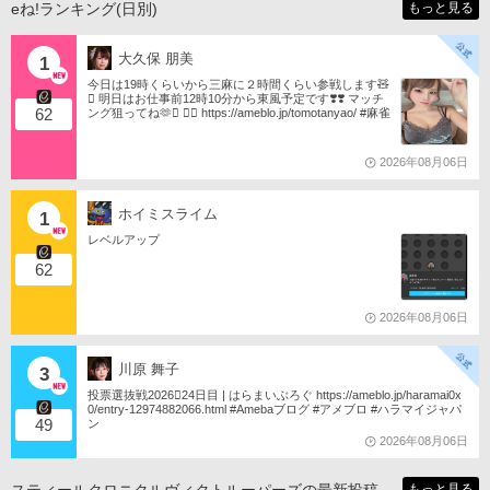
eね!ランキング(日別)
もっと見る
大久保 朋美
1
今日は19時くらいから三麻に２時間くらい参戦します🧸
󾬏 明日はお仕事前12時10分から東風予定です❣️❣️ マッチ
62
ング狙ってね🫶󾬍 󾕆⇨ https://ameblo.jp/tomotanyao/ #麻雀
格闘倶楽部 #投票選抜戦2026 #ともたんファミリー
2026年08月06日
ホイミスライム
1
レベルアップ
62
2026年08月06日
川原 舞子
3
投票選抜戦2026󾇟24日目 | はらまいぶろぐ https://ameblo.jp/haramai0x
0/entry-12974882066.html #Amebaブログ #アメブロ #ハラマイジャパ
49
ン
2026年08月06日
もっと見る