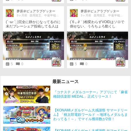
夢原＠ピュアラブゲッター
夢原＠ピュアラブゲッター
3ヶ月前
器用貧乏、中途半端こそ万能なり
3ヶ月前
器用貧乏、中途半端こそ万能なり
(´･ω･`; )完全に静かになってるのに
(´6 ｡ ∂｀)相変わらずVOIDはソロで
未だプレーシェア投稿してる人は
倒せない、うろちょろ動くし
俺だけ バイヨンは配置は変わって
おらず、ただちょっとボヤけてる
ような(それは元からか)
5
0
5
0
最新ニュース
『コナステ メダルコーナー』アプリにて「麻雀
格闘倶楽部 MEDAL」正式リリース！
【KONAMIメダルゲーム大感謝祭 サマードリー
ム】「桃太郎電鉄ワールド ～地球もメダルもま
わってる！～」でマイル獲得数が2倍！
【KONAMIメダルゲーム大感謝祭 サマードリー