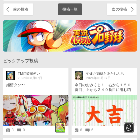
前の投稿
投稿一覧
次の投稿
ピックアップ投稿
TM@姫留使い
やまだ姉妹とあたしんち
2026年08月07日
2026年08月07日
姫留タソ〜
今日のおみくじ！ 右から１５０
番目、上から２４０番目に潜む凶
を跳ね除けた！ https://p.eagate.57
3.jp/gate/e/toomikuji.html?from=art
icle
3
0
6
6