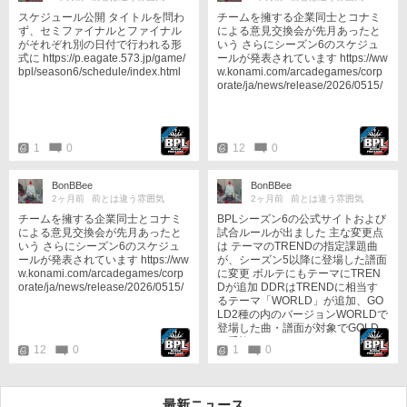
スケジュール公開 タイトルを問わ
チームを擁する企業同士とコナミ
ず、セミファイナルとファイナル
による意見交換会が先月あったと
がそれぞれ別の日付で行われる形
いう さらにシーズン6のスケジュ
式に https://p.eagate.573.jp/game/
ールが発表されています https://ww
bpl/season6/schedule/index.html
w.konami.com/arcadegames/corp
orate/ja/news/release/2026/0515/
1
0
12
0
BonBBee
BonBBee
2ヶ月前
前とは違う雰囲気
2ヶ月前
前とは違う雰囲気
チームを擁する企業同士とコナミ
BPLシーズン6の公式サイトおよび
による意見交換会が先月あったと
試合ルールが出ました 主な変更点
いう さらにシーズン6のスケジュ
は テーマのTRENDの指定課題曲
ールが発表されています https://ww
が、シーズン5以降に登場した譜面
w.konami.com/arcadegames/corp
に変更 ボルテにもテーマにTREN
orate/ja/news/release/2026/0515/
Dが追加 DDRはTRENDに相当す
るテーマ「WORLD」が追加、GO
LD2種の内のバージョンWORLDで
登場した曲・譜面が対象でGOLD
と重複 https://p.eagate.573.jp/gam
12
0
1
0
e/bpl/season6/
最新ニュース