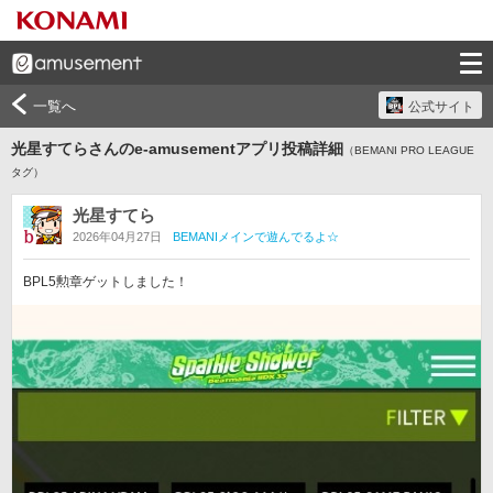
一覧へ
公式サイト
光星すてらさんのe-amusementアプリ投稿詳細
（BEMANI PRO LEAGUE
タグ）
光星すてら
2026年04月27日
BEMANIメインで遊んでるよ☆
BPL5勲章ゲットしました！