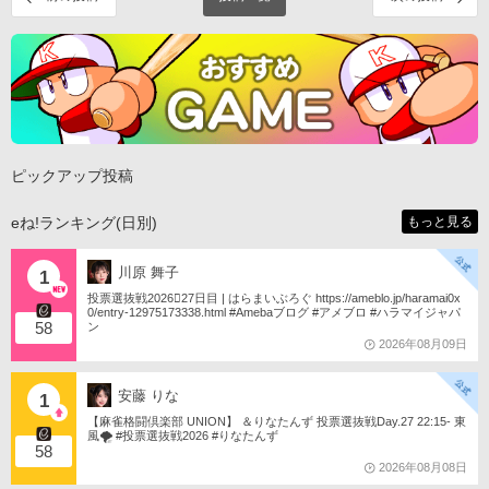
ピックアップ投稿
eね!ランキング(日別)
もっと見る
川原 舞子
1
投票選抜戦2026󾇟27日目 | はらまいぶろぐ https://ameblo.jp/haramai0x
0/entry-12975173338.html #Amebaブログ #アメブロ #ハラマイジャパ
58
ン
2026年08月09日
安藤 りな
1
【麻雀格闘倶楽部 UNION】 ＆りなたんず 投票選抜戦Day.27 22:15- 東
風🌪️ #投票選抜戦2026 #りなたんず
58
2026年08月08日