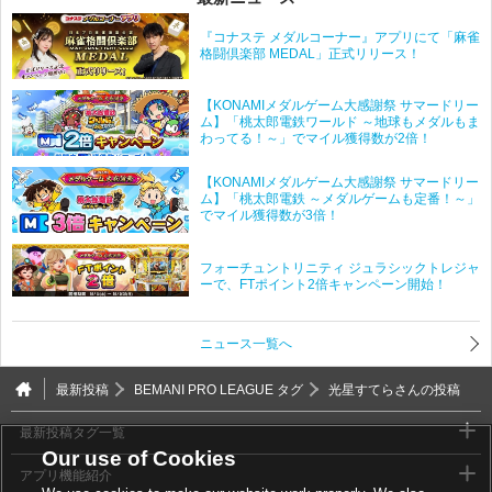
『コナステ メダルコーナー』アプリにて「麻雀
格闘倶楽部 MEDAL」正式リリース！
【KONAMIメダルゲーム大感謝祭 サマードリー
ム】「桃太郎電鉄ワールド ～地球もメダルもま
わってる！～」でマイル獲得数が2倍！
【KONAMIメダルゲーム大感謝祭 サマードリー
ム】「桃太郎電鉄 ～メダルゲームも定番！～」
でマイル獲得数が3倍！
フォーチュントリニティ ジュラシックトレジャ
ーで、FTポイント2倍キャンペーン開始！
ニュース一覧へ
最新投稿
BEMANI PRO LEAGUE タグ
光星すてらさんの投稿
最新投稿タグ一覧
Our use of Cookies
アプリ機能紹介