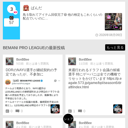
ぱんだ
3
鳥Ｓ取れてアイテム回収完了😆 他の検定もこれくらいの
配点でいいのに…
57
2026年08月09日
BEMANI PRO LEAGUEの最新投稿
もっと見る
BonBBee
BonBBee
5日前
前とは違う雰囲気
11日前
前とは違う雰囲気
DDRのNAYU選手が継続契約の予
来週行われるドラフト会議の候補
定であったが、不参加に
選手 特にゲーパニは全ての機種で
リセットをかけています https://p.e
agate.573.jp/game/bpl/season6/dr
aft/index.html
0
0
1
0
シェア
BonBBee
BonBBee
2ヶ月前
前とは違う雰囲気
2ヶ月前
前とは違う雰囲気