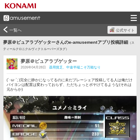
一覧へ
公式サイト
夢原＠ピュアラブゲッターさんのe-amusementアプリ投稿詳細
（ス
ティールクロニクルヴィクトルーパーズタグ）
夢原＠ピュアラブゲッター
2026年04月28日
器用貧乏、中途半端こそ万能なり
(´･ω･`; )完全に静かになってるのに未だプレーシェア投稿してる人は俺だけ

バイヨンは配置は変わっておらず、ただちょっとボヤけてるような(それは
元からか)