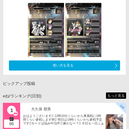
使い方を見る
ピックアップ投稿
eね!ランキング(日別)
もっと見る
大久保 朋美
1
おはようございます󾀀️ 12時10分くらいから東風戦に1時
間くらい参戦します🧸󾬏 明日は19時くらいから参戦予定
86
です󾭨️モードは悩み中🤔💭三麻かな〜？󾠋️ 今日も一日ふぁ
いともたん󾬌️ 󾕆⇨ https://ameblo.jp/tomotanyao/ #麻雀格闘