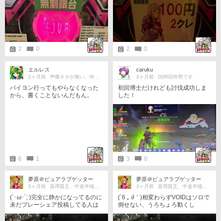
2
0
2
0
エルレス
caruku
2ヶ月前
声優ネタが無い。何かネタがないか？
3ヶ月前
DDR旧作勢です
バイヨン行ってもやらなくなった
初回博士だけれども討伐成功しま
から、書くことないんだもん。
した！
6
1
3
0
夢原＠ピュアラブゲッター
夢原＠ピュアラブゲッター
3ヶ月前
器用貧乏、中途半端こそ万能なり
3ヶ月前
器用貧乏、中途半端こそ万能なり
(´･ω･`; )完全に静かになってるのに
(´6 ｡ ∂｀)相変わらずVOIDはソロで
未だプレーシェア投稿してる人は
倒せない、うろちょろ動くし
俺だけ バイヨンは配置は変わって
おらず、ただちょっとボヤけてる