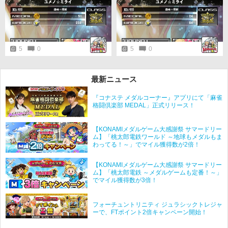
ような(それは元からか)
5
0
5
0
最新ニュース
『コナステ メダルコーナー』アプリにて「麻雀
格闘倶楽部 MEDAL」正式リリース！
【KONAMIメダルゲーム大感謝祭 サマードリー
ム】「桃太郎電鉄ワールド ～地球もメダルもま
わってる！～」でマイル獲得数が2倍！
【KONAMIメダルゲーム大感謝祭 サマードリー
ム】「桃太郎電鉄 ～メダルゲームも定番！～」
でマイル獲得数が3倍！
フォーチュントリニティ ジュラシックトレジャ
ーで、FTポイント2倍キャンペーン開始！