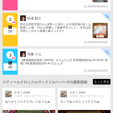
倶楽部 #投票選抜戦2026 #ともたんファミリー
2026年08月05日
杉浦 勘介
2
昨日は羽田空港󾟩️から浅草へ󾟠 花やしきや演芸場の近くを
散策した後、TSにお邪魔して夜練半荘でした！ 本日は試
58
合前にこれから昼練三麻入ります󾠋️
2026年08月05日
安藤 りな
3
【麻雀格闘倶楽部 UNION】 ＆りなたんず 投票選抜戦Day.24 18:00- 東
風󾁃 #投票選抜戦2026 #りなたんず
48
2026年08月05日
スティールクロニクルヴィクトルーパーズの最新投稿
もっと見る
かきくけkoh
かきくけkoh
11日前
訪れた全てのゲーセンに、ありがとう
12日前
訪れた全てのゲーセンに、ありがとう
ありがとうステクロいつまでも🙏
ホンマありがとうステクロ🙏