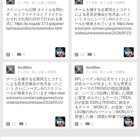
2ヶ月前
前とは違う雰囲気
2ヶ月前
前とは違う雰囲気
スケジュール公開 タイトルを問わ
チームを擁する企業同士とコナミ
ず、セミファイナルとファイナル
による意見交換会が先月あったと
がそれぞれ別の日付で行われる形
いう さらにシーズン6のスケジュ
式に https://p.eagate.573.jp/game/
ールが発表されています https://ww
bpl/season6/schedule/index.html
w.konami.com/arcadegames/corp
orate/ja/news/release/2026/0515/
1
0
12
0
BonBBee
BonBBee
2ヶ月前
前とは違う雰囲気
2ヶ月前
前とは違う雰囲気
チームを擁する企業同士とコナミ
BPLシーズン6の公式サイトおよび
による意見交換会が先月あったと
試合ルールが出ました 主な変更点
いう さらにシーズン6のスケジュ
は テーマのTRENDの指定課題曲
ールが発表されています https://ww
が、シーズン5以降に登場した譜面
w.konami.com/arcadegames/corp
に変更 ボルテにもテーマにTREN
orate/ja/news/release/2026/0515/
Dが追加 DDRはTRENDに相当す
るテーマ「WORLD」が追加、GO
LD2種の内のバージョンWORLDで
登場した曲・譜面が対象でGOLD
と重複 https://p.eagate.573.jp/gam
12
0
1
0
e/bpl/season6/