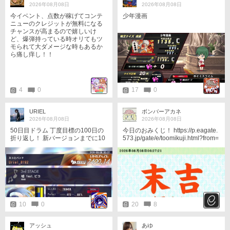
2026年08月08日
2026年08月08日
今イベント、点数が稼げてコンテ
少年漫画
ニューのクレジットが無料になる
チャンスが高まるので嬉しいけ
ど、爆弾持っている時オリてもツ
モられて大ダメージな時もあるか
ら痛し痒し！！
4
0
17
0
URIEL
ボンバーアカネ
2026年08月08日
2026年08月08日
50日目ドラム 丁度目標の100日の
今日のおみくじ！ https://p.eagate.
折り返し！ 新バージョンまでに10
573.jp/gate/e/toomikuji.html?from=
0日プレイしたいな
article
10
0
20
8
アッシュ
あゆ