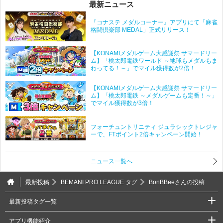
最新ニュース
『コナステ メダルコーナー』アプリにて「麻雀
格闘倶楽部 MEDAL」正式リリース！
【KONAMIメダルゲーム大感謝祭 サマードリー
ム】「桃太郎電鉄ワールド ～地球もメダルもま
わってる！～」でマイル獲得数が2倍！
【KONAMIメダルゲーム大感謝祭 サマードリー
ム】「桃太郎電鉄 ～メダルゲームも定番！～」
でマイル獲得数が3倍！
フォーチュントリニティ ジュラシックトレジャ
ーで、FTポイント2倍キャンペーン開始！
ニュース一覧へ
最新投稿
BEMANI PRO LEAGUE タグ
BonBBeeさんの投稿
最新投稿タグ一覧
アプリ機能紹介