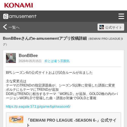
一覧へ
公式サイト
BonBBeeさんのe-amusementアプリ投稿詳細
（BEMANI PRO LEAGUEタ
グ）
BonBBee
2026年05月15日
前とは違う雰囲気
BPLシーズン6の公式サイトおよび試合ルールが出ました

主な変更点は

テーマのTRENDの指定課題曲が、シーズン5以降に登場した譜面に変更

ボルテにもテーマにTRENDが追加

DDRはTRENDに相当するテーマ「WORLD」が追加、GOLD2種の内のバ
ージョンWORLDで登場した曲・譜面が対象でGOLDと重複

https://p.eagate.573.jp/game/bpl/season6/
「BEMANI PRO LEAGUE -SEASON 6-」公式サイ
ト