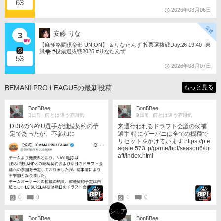
63
2026年08月06日
安藤 りな
3
【麻雀格闘倶楽部 UNION】 ＆りなたんず 投票選抜戦Day.26 19:40- 東
風🌪️ #投票選抜戦2026 #りなたんず
53
2026年08月07日
BEMANI PRO LEAGUEの最新投稿
もっと見る
BonBBee
BonBBee
3日前
前とは違う雰囲気
9日前
前とは違う雰囲気
DDRのNAYU選手が継続契約の予
来週行われるドラフト会議の候補
定であったが、不参加に
選手 特にゲーパニは全ての機種で
リセットをかけています https://p.e
agate.573.jp/game/bpl/season6/dr
aft/index.html
0
0
1
0
シェア
BonBBee
BonBBee