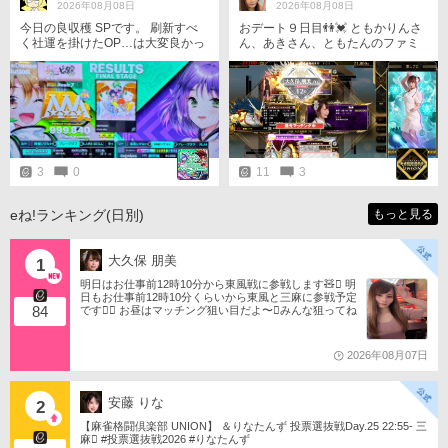
2026年08月08日
2026年08月08日
今日の良収穫 SPです。 刷新すべ
おデート９日目👫💓 ともかりんさ
く社運を掛けたOP…は大変良かっ
ん、あきさん、ともたんのファミ
た。しかし… ラピス絵という前提
リー卓✨️ 久しぶりの、デートは、
で既に多くのユーザーをがっかり
お地蔵さんでした💦
させたのは間違いない。 生き残っ
てくれて良かったがね。トラウマ
パンクも復活したし。
3
0
11
3
eね!ランキング(日別)
もっと見る
大久保 朋美
1
明日はお仕事前12時10分から東風戦に参戦します🧸󾬏 明
日もお仕事前12時10分くらいから東風と三麻に参戦予定
84
です󾠔󾭠 お昼はマッチング狙い目だよ〜󾍘みんな狙ってね
󾬌️ 󾕆⇨ https://ameblo.jp/tomotanyao/ #麻雀格闘倶楽部 #投
票選抜戦2026 #ともたんファミリー
2026年08月07日
安藤 りな
2
【麻雀格闘倶楽部 UNION】 ＆りなたんず 投票選抜戦Day.25 22:55- 三
麻󾆽 #投票選抜戦2026 #りなたんず