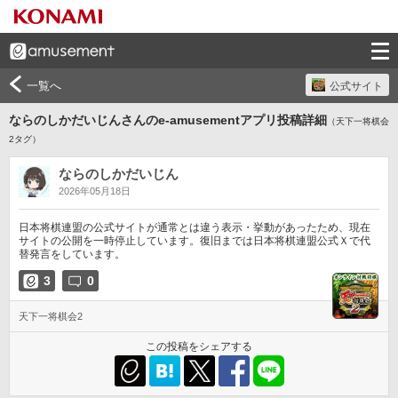
一覧へ
公式サイト
ならのしかだいじんさんのe-amusementアプリ投稿詳細
（天下一将棋会
2タグ）
ならのしかだいじん
2026年05月18日
日本将棋連盟の公式サイトが通常とは違う表示・挙動があったため、現在
サイトの公開を一時停止しています。復旧までは日本将棋連盟公式Ｘで代
替発言をしています。
3
0
天下一将棋会2
この投稿をシェアする