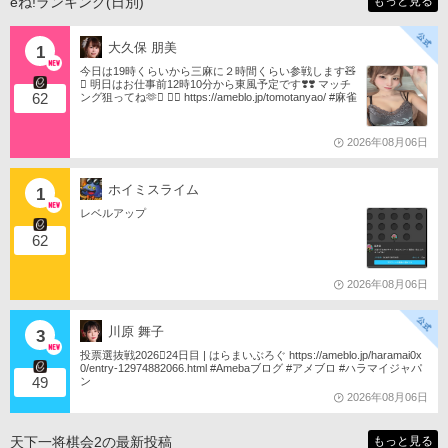
eね!ランキング(日別)
もっと見る
大久保 朋美
1
今日は19時くらいから三麻に２時間くらい参戦します🧸
󾬏 明日はお仕事前12時10分から東風予定です❣️❣️ マッチ
62
ング狙ってね🫶󾬍 󾕆⇨ https://ameblo.jp/tomotanyao/ #麻雀
格闘倶楽部 #投票選抜戦2026 #ともたんファミリー
2026年08月06日
ホイミスライム
1
レベルアップ
62
2026年08月06日
川原 舞子
3
投票選抜戦2026󾇟24日目 | はらまいぶろぐ https://ameblo.jp/haramai0x
0/entry-12974882066.html #Amebaブログ #アメブロ #ハラマイジャパ
49
ン
2026年08月06日
天下一将棋会2の最新投稿
もっと見る