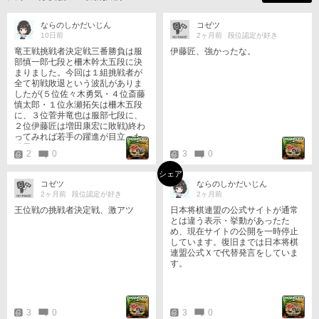
ならのしかだいじん
コゼツ
10日前
2ヶ月前
段位認定が好き
竜王戦挑戦者決定戦三番勝負は服
伊藤匠、強かったな。
部慎一郎七段と柵木幹太五段に決
まりました。今回は１組挑戦者が
全て初戦敗退という波乱がありま
したが(５位佐々木勇気・４位斎藤
慎太郎・１位永瀬拓矢は柵木五段
に、３位菅井竜也は服部七段に、
２位伊藤匠は増田康宏に敗戦)終わ
ってみれば若手の躍進が目立った
結果になりました。
2
0
3
0
シェア
コゼツ
ならのしかだいじん
2ヶ月前
段位認定が好き
2ヶ月前
王位戦の挑戦者決定戦、激アツ
日本将棋連盟の公式サイトが通常
とは違う表示・挙動があったた
め、現在サイトの公開を一時停止
しています。復旧までは日本将棋
連盟公式Ｘで代替発言をしていま
す。
3
0
3
0