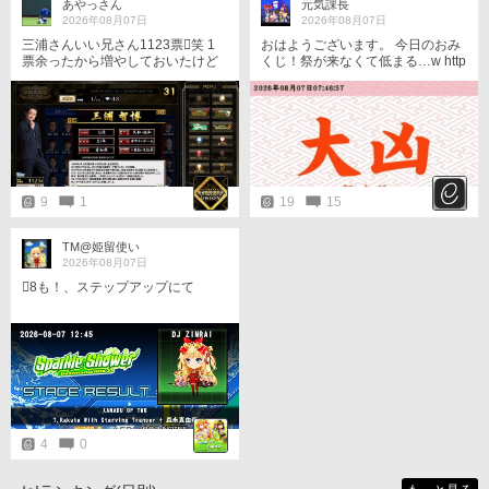
あやっさん
元気課長
2026年08月07日
2026年08月07日
三浦さんいい兄さん1123票󾌾笑 1
おはようございます。 今日のおみ
票余ったから増やしておいたけど
くじ！祭が来なくて低まる…w http
ね󾌰1124票！ 1対局で1位取れまし
s://p.eagate.573.jp/gate/e/toomikuj
た󾌱 CPU大暴れだったけど、危な
i.html?from=article
かったー！🥺 13時から仕事行って
きまーす󾍄 人間関係…疲れた󾍄30代
なのに白髪増えた󾆞‍🦳笑
9
1
19
15
TM@姫留使い
2026年08月07日
󾭨︎8も！、ステップアップにて
4
0