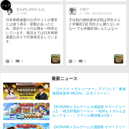
シェア
ならのしかだいじん
コゼツ
2ヶ月前
2ヶ月前
段位認定が好き
日本将棋連盟の公式サイトが通常
王位戦の挑戦者決定戦は羽生さん
とは違う表示・挙動があったた
と伊藤匠2冠 羽生さん勝たないか
め、現在サイトの公開を一時停止
な〜 でも伊藤匠強いんだよな〜
しています。復旧までは日本将棋
連盟公式Ｘで代替発言をしていま
す。
3
0
5
0
最新ニュース
『コナステ メダルコーナー』アプリにて「麻雀
格闘倶楽部 MEDAL」正式リリース！
【KONAMIメダルゲーム大感謝祭 サマードリー
ム】「桃太郎電鉄ワールド ～地球もメダルもま
わってる！～」でマイル獲得数が2倍！
【KONAMIメダルゲーム大感謝祭 サマードリー