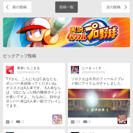
前の投稿
投稿一覧
次の投稿
ピックアップ投稿
勇者いちごまる
じーまっくす
2026年08月07日
2026年08月07日
T.Yさん、こんにちは󾇒 あなたも、
ソロクエは今月のフィールドプレ
ボンバー卓頑張ってくださいね。
イ前にアイテムガチャしました。
オススメは4人卓です。 4人卓なら
攻撃アップ系は出ませんでした
ば、1位になった時の獲得ポイント
が、バディ回復は序盤に、自身の
が多いですよ。 ちなみに、自分は
回復と難易度変更、問題追加は終
ボンバー卓は4人卓一筋でプレイし
盤にそれぞれ重宝するので決して
てます。
悪くはないですね😊。
6
0
24
0