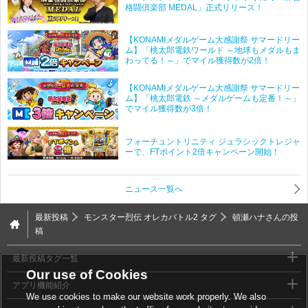
格闘倶楽部 MEDAL」正式リリース！
【KONAMIメダルゲーム大感謝祭 サマードリー
ム】「桃太郎電鉄ワールド ～地球もメダルもま
わってる！～」でマイル獲得数が2倍！
【KONAMIメダルゲーム大感謝祭 サマードリー
ム】「桃太郎電鉄 ～メダルゲームも定番！～」
でマイル獲得数が3倍！
フォーチュントリニティ ジュラシックトレジャ
ーで、FTポイント2倍キャンペーン開始！
ニュース一覧へ
最新投稿
モンスター烈伝 オレカバトル2 タグ
頓瀬ハナさんの投
稿
最新投稿タグ一覧
Our use of Cookies
アプリ機能紹介
We use cookies to make our website work properly. We also