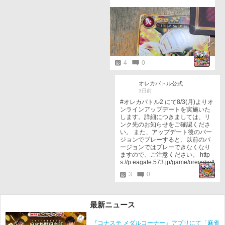
4
0
オレカバトル公式
3日前
#オレカバトル2 にて8/3(月)よりオ
ンラインアップデートを実施いた
します。詳細につきましては、リ
ンク先のお知らせをご確認くださ
い。 また、アップデート後のバー
ジョンでプレーすると、以前のバ
ージョンではプレーできなくなり
ますので、ご注意ください。 http
s://p.eagate.573.jp/game/orecabatt
le/2/news/2026/0803.html
3
0
最新ニュース
『コナステ メダルコーナー』アプリにて「麻雀