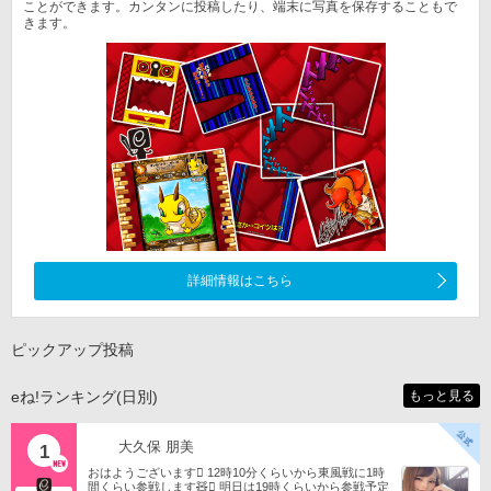
ことができます。カンタンに投稿したり、端末に写真を保存することもで
きます。
詳細情報はこちら
ピックアップ投稿
eね!ランキング(日別)
もっと見る
大久保 朋美
1
おはようございます󾀀️ 12時10分くらいから東風戦に1時
間くらい参戦します🧸󾬏 明日は19時くらいから参戦予定