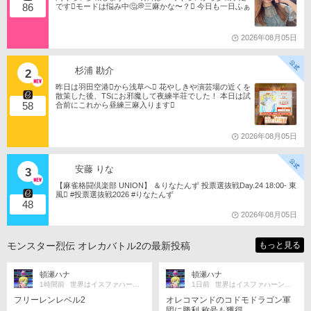
86
です󾭨️モードは悩み中🤔💭三麻かな〜？󾠋️ 今日も一日ふぁ
いともたん󾬌️ 󾕆⇨ https://ameblo.jp/tomotanyao/ #麻雀格闘
倶楽部 #投票選抜戦2026 #ともたんファミリー
2026年08月05日
杉浦 勘介
2
昨日は羽田空港󾟩️から浅草へ󾟠 花やしきや演芸場の近くを
散策した後、TSにお邪魔して夜練半荘でした！ 本日は試
58
合前にこれから昼練三麻入ります󾠋️
2026年08月05日
安藤 りな
3
【麻雀格闘倶楽部 UNION】 ＆りなたんず 投票選抜戦Day.24 18:00- 東
風󾁃 #投票選抜戦2026 #りなたんず
48
2026年08月05日
モンスター烈伝 オレカバトル2の最新投稿
もっと見る
頓瀬ハナ
頓瀬ハナ
1時間前
世界はイスファハーンの倍
1日前
世界はイスファハーンの倍
フリーレンレベル2
オレコマンドのコドモドラゴン軍
団に勝利 称号も獲得