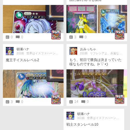
0
0
3
0
頓瀬ハナ
おみっちゃ
2日前
世界はイスファハーンの倍
2日前
リフレシアよ、永遠なれ！
もう、初日で勝負は決まっていた
魔王子イスルレベル2
様なものですね。(⁠•⁠ ⁠▽⁠ ⁠•⁠;⁠)
14
0
3
0
頓瀬ハナ
3日前
世界はイスファハーンの倍
戦士スタンレベル10