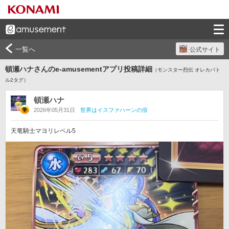
一覧へ
公式サイト
頓瀬ハナさんのe-amusementアプリ投稿詳細
（モンスター烈伝 オレカバト
ル2タグ）
頓瀬ハナ
2026年05月31日
世界はイスファハーンの倍
天竜騎士マヨリレベル5