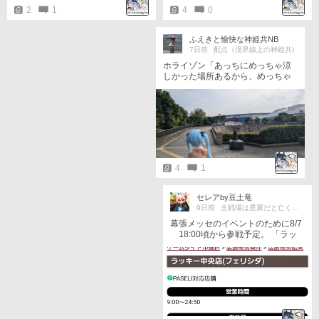
4
0
2
1
ふえきと愉快な神姫共NB
7日前
配点（境界線上の神姫共)
ホライゾン「あっちにめっちゃ涼
しかった場所あるから、めっちゃ
涼しいよ！」 ……あ、うん。
4
1
セレアby豆土竜
9日前
主戦場は星翼だと亡くしてから気付く
幕張メッセのイベントのために8/7
18:00頃から参戦予定。 「ラッ
キー中央フェリシダで僕と対
戦！」(ニチアサのノリ) ミルファ
(エウ)「戦うのあたしだよねソレ絶
対」