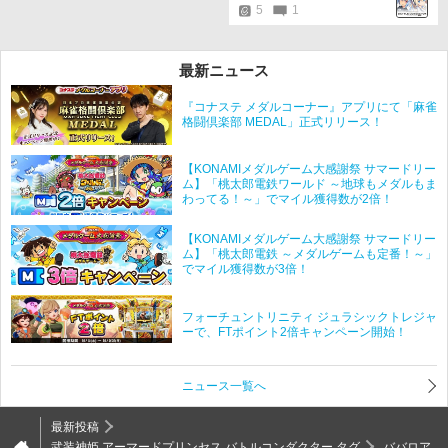
5
1
最新ニュース
『コナステ メダルコーナー』アプリにて「麻雀
格闘倶楽部 MEDAL」正式リリース！
【KONAMIメダルゲーム大感謝祭 サマードリー
ム】「桃太郎電鉄ワールド ～地球もメダルもま
わってる！～」でマイル獲得数が2倍！
【KONAMIメダルゲーム大感謝祭 サマードリー
ム】「桃太郎電鉄 ～メダルゲームも定番！～」
でマイル獲得数が3倍！
フォーチュントリニティ ジュラシックトレジャ
ーで、FTポイント2倍キャンペーン開始！
ニュース一覧へ
最新投稿
武装神姫 アーマードプリンセス バトルコンダクター タグ
ババロア