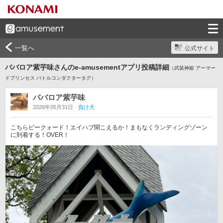
一覧へ
公式サイト
ババロア紫芋味さんのe-amusementアプリ投稿詳細
（武装神姫 アーマー
ドプリンセス バトルコンダクタータグ）
ババロア紫芋味
2026年05月31日
負け犬
こちらピークォード！エイハブ聞こえるか！まもなくランディングゾーン
に到着する！OVER！