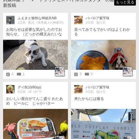
もっと見る
新投稿
ふえきと愉快な神姫共NB
ババロア紫芋味
1日前
配点（境界線上の神姫共)
3日前
負け犬
お知らせは必要な気がしたのでお
並べてみてもでかいのはよくわか
知らせ。（どっかの構文みたいな
る
言い回し） オールベルンルナーリ
アとヴァローナリペイントをポチ
りました。 色々理由があって前か
ら狙ってたのが一気に来た感じで
す。 …ただ、具体的に何ともなく
どちらも「ランクB」なので、状況
如何によっては明後日の方向に
荒々しいリペアをして起動するか
4
1
3
0
もしれないです。
デイB(10/80sp)
ババロア紫芋味
6日前
ﾕｶﾞｯﾀﾊﾟﾜｰ
6日前
負け犬
来たからには撮る
おいしい屋台がてんこ盛り わたあ
め ビールに じゃがバター
"た"こやき "す"きやき "ケ"バブに
"て"りてりソースの焼きそば