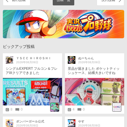
前の投稿
投稿一覧
次の投稿
ピックアップ投稿
ＹＳＣＣ ＨＩＲＯＳＨＩ
ぬーちゃん
2026年08月09日
2026年08月09日
シングルEXPERT フルコン＆フレ
景品が届きました ポケットティッ
アⅨクリアできました
シュケース、結構大きいですね
8
0
4
0
ボンバーガール公式
やす
2026年08月09日
2026年08月09日