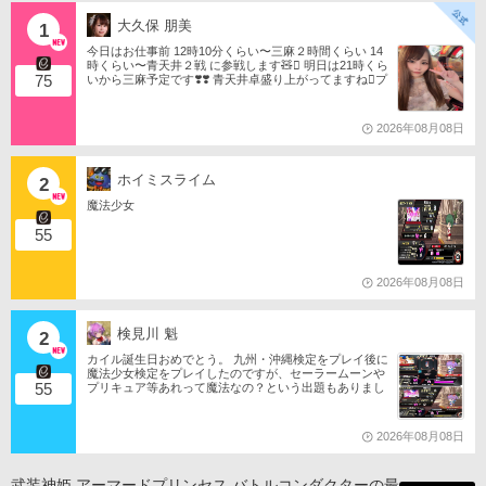
大久保 朋美
1
今日はお仕事前 12時10分くらい〜三麻２時間くらい 14
時くらい〜青天井２戦 に参戦します🧸󾬏 明日は21時くら
75
いから三麻予定です❣️❣️ 青天井卓盛り上がってますね󾬌️プ
ロは2戦限定ですがやってみようと思います󾍘󾠔 󾕆⇨ http
s://ameblo.jp/tomotanyao/ #麻雀格闘倶楽部 #投票選抜戦2
026 #ともたんファミリー
2026年08月08日
ホイミスライム
2
魔法少女
55
2026年08月08日
検見川 魁
2
カイル誕生日おめでとう。 九州・沖縄検定をプレイ後に
魔法少女検定をプレイしたのですが、セーラームーンや
55
プリキュア等あれって魔法なの？という出題もありまし
たね。 それならばミサの魔法物語や悠久幻想曲等からも
出題は…されるのか…な？(爆)されたら私は大喜びなの
ですが…(大爆)
2026年08月08日
武装神姫 アーマードプリンセス バトルコンダクターの最