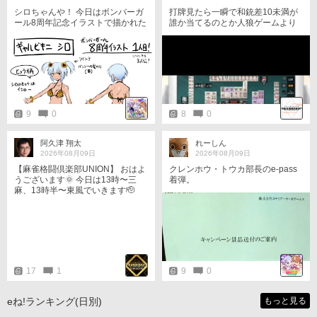
シロちゃんや！ 今日はボンバーガ
打牌見たら一瞬で和銃差10未満が
ール8周年記念イラストで描かれた
誰か当てるのとか人狼ゲームより
ギャルビキニシロちゃんの設定画
簡単
を公開しちゃうよ！ ところで何で
ヒョウ柄になるとギャルっぽいの
かな？ それなら蛇柄や虎柄だとど
んな印象になるのか… 他にも人間
柄とか…ってそれ裸ですやん！ マ
スターのドベケスー！
9
0
8
0
阿久津 翔太
れーしん
2026年08月09日
2026年08月09日
【麻雀格闘倶楽部UNION】 おはよ
クレンホウ・トウカ部長のe-pass
うございます🌞 今日は13時〜三
着弾。
麻、13時半〜東風でいきます🫡
17
1
9
0
eね!ランキング(日別)
もっと見る