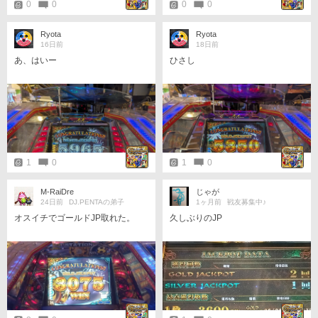
0
0
0
0
Ryota
Ryota
16日前
18日前
あ、はいー
ひさし
1
0
1
0
M-RaiDre
じゃが
24日前
DJ.PENTAの弟子
1ヶ月前
戦友募集中♪
オスイチでゴールドJP取れた。
久しぶりのJP