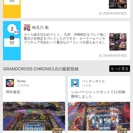
55
2026年08月08日
検見川 魁
2
カイル誕生日おめでとう。 九州・沖縄検定をプレイ後に
魔法少女検定をプレイしたのですが、セーラームーンや
55
プリキュア等あれって魔法なの？という出題もありまし
たね。 それならばミサの魔法物語や悠久幻想曲等からも
出題は…されるのか…な？(爆)されたら私は大喜びなの
ですが…(大爆)
2026年08月08日
GRANDCROSS CHRONICLEの最新投稿
もっと見る
Ryota
バッタンガイル
23時間前
14日前
周年最高
シルバージャックポットで1130枚
獲得しました