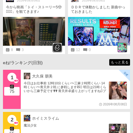
2026年08月09日
2026年08月09日
今から映画「トイ・ストーリー5🤠
ＤＤＲで体動かしました 新曲やっ
󾆝‍󾟭󾔥」を観てきます♪
ておきました
8
3
12
0
eね!ランキング(日別)
もっと見る
大久保 朋美
1
今日はお仕事前 12時10分くらい〜三麻２時間くらい 14
時くらい〜青天井２戦 に参戦します🧸󾬏 明日は21時くら
75
いから三麻予定です❣️❣️ 青天井卓盛り上がってますね󾬌️プ
ロは2戦限定ですがやってみようと思います󾍘󾠔 󾕆⇨ http
s://ameblo.jp/tomotanyao/ #麻雀格闘倶楽部 #投票選抜戦2
026 #ともたんファミリー
2026年08月08日
ホイミスライム
2
魔法少女