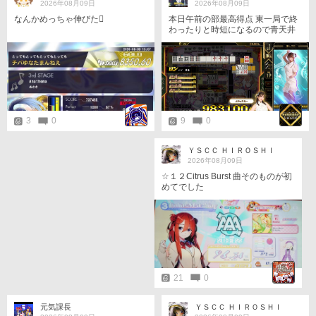
2026年08月09日
2026年08月09日
本日午前の部最高得点 東一局で終
なんかめっちゃ伸びた󾍐
わったりと時短になるので青天井
最高〜 投票券も200枚ほどGET
9
0
3
0
ＹＳＣＣ ＨＩＲＯＳＨＩ
2026年08月09日
☆１２Citrus Burst 曲そのものが初
めてでした
21
0
元気課長
ＹＳＣＣ ＨＩＲＯＳＨＩ