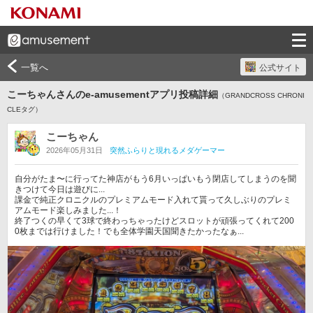
一覧へ
公式サイト
こーちゃんさんのe-amusementアプリ投稿詳細
（GRANDCROSS CHRONI
CLEタグ）
こーちゃん
2026年05月31日
突然ふらりと現れるメダゲーマー
自分がたま〜に行ってた神店がもう6月いっぱいもう閉店してしまうのを聞
きつけて今日は遊びに...

課金で純正クロニクルのプレミアムモード入れて貰って久しぶりのプレミ
アムモード楽しみました...！

終了つくの早くて3球で終わっちゃったけどスロットが頑張ってくれて200
0枚までは行けました！でも全体学園天国聞きたかったなぁ...