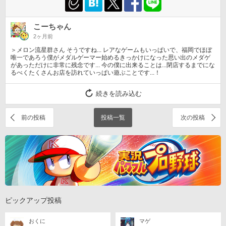
こーちゃん
2ヶ月前
＞メロン流星群さん そうですね... レアなゲームもいっぱいで、福岡でほぼ
唯一であろう僕がメダルゲーマー始めるきっかけになった思い出のメダゲ
があっただけに非常に残念です... 今の僕に出来ることは...閉店するまでにな
るべくたくさんお店を訪れていっぱい遊ぶことです...！
続きを読み込む
前の投稿
投稿一覧
次の投稿
ピックアップ投稿
おくに
マゲ