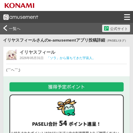
一覧へ
公式サイト
イリヤスフィールさんのe-amusementアプリ投稿詳細
（PASELIタグ）
イリヤスフィール
2026年05月31日
「ソラ」から落ちてきた宇宙人。
(⁠￣⁠ヘ⁠￣⁠;⁠)