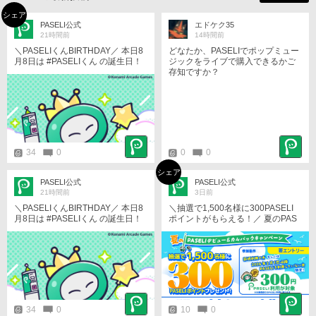
シェア
PASELI公式
エドケク35
21時間前
14時間前
＼PASELIくんBIRTHDAY／ 本日8
どなたか、PASELIでポップミュー
月8日は #PASELIくん の誕生日！
ジックをライブで購入できるかご
ユーザーさん！いつもありがと
存知ですか？
う！ 誕生日を記念して、壁紙を配
布中！ ぜひ、チェックしてみて
ね！ https://p.eagate.573.jp/game/
paseli/paseli-kun/comic/archive/09
7.html #PASELIくんのPaySmartEn
joyLife #パセリくん
34
0
0
0
シェア
PASELI公式
PASELI公式
21時間前
3日前
＼PASELIくんBIRTHDAY／ 本日8
＼抽選で1,500名様に300PASELI
月8日は #PASELIくん の誕生日！
ポイントがもらえる！／ 夏のPAS
ユーザーさん！いつもありがと
ELIデビュー＆カムバックキャンペ
う！ 誕生日を記念して、壁紙を配
ーン開催！ 新規・復帰ユーザー限
布中！ ぜひ、チェックしてみて
定！ 対象商品でPASELIを300円以
ね！ https://p.eagate.573.jp/game/
上利用すると、抽選で1,500名様に
paseli/paseli-kun/comic/archive/09
300PASELIポイントをプレゼン
7.html #PASELIくんのPaySmartEn
ト！ ／ 今すぐエントリー！ ＼ 詳
joyLife #パセリくん
細はこちら https://p.eagate.573.jp/
game/paseli/campaign/P26_02/?u
34
0
10
0
tm_medium=banner&utm_campai