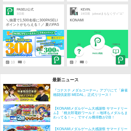
gn=P26_02&utm_source=s5
PASELI公式
KEVIN.
3日前
19日前
jubeatまもなくヴィ"エ"
＼抽選で1,500名様に300PASELI
KONAMI
ポイントがもらえる！／ 夏のPAS
ELIデビュー＆カムバックキャンペ
ーン開催！ 新規・復帰ユーザー限
定！ 対象商品でPASELIを300円以
上利用すると、抽選で1,500名様に
300PASELIポイントをプレゼン
ト！ ／ 今すぐエントリー！ ＼ 詳
細はこちら https://p.eagate.573.jp/
game/paseli/campaign/P26_02/?u
10
0
7
0
tm_medium=banner&utm_campai
gn=P26_02&utm_source=s5
最新ニュース
『コナステ メダルコーナー』アプリにて「麻雀
格闘倶楽部 MEDAL」正式リリース！
【KONAMIメダルゲーム大感謝祭 サマードリー
ム】「桃太郎電鉄ワールド ～地球もメダルもま
わってる！～」でマイル獲得数が2倍！
【KONAMIメダルゲーム大感謝祭 サマードリー