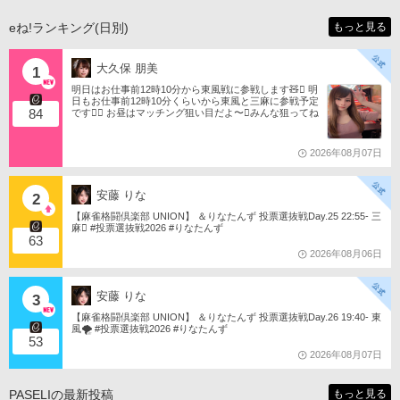
eね!ランキング(日別)
もっと見る
大久保 朋美
1
明日はお仕事前12時10分から東風戦に参戦します🧸󾬏 明
日もお仕事前12時10分くらいから東風と三麻に参戦予定
84
です󾠔󾭠 お昼はマッチング狙い目だよ〜󾍘みんな狙ってね
󾬌️ 󾕆⇨ https://ameblo.jp/tomotanyao/ #麻雀格闘倶楽部 #投
票選抜戦2026 #ともたんファミリー
2026年08月07日
安藤 りな
2
【麻雀格闘倶楽部 UNION】 ＆りなたんず 投票選抜戦Day.25 22:55- 三
麻󾆽 #投票選抜戦2026 #りなたんず
63
2026年08月06日
安藤 りな
3
【麻雀格闘倶楽部 UNION】 ＆りなたんず 投票選抜戦Day.26 19:40- 東
風🌪️ #投票選抜戦2026 #りなたんず
53
2026年08月07日
PASELIの最新投稿
もっと見る