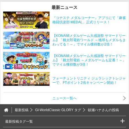
最新ニュース
『コナステ メダルコーナー』アプリにて「麻雀
格闘倶楽部 MEDAL」正式リリース！
【KONAMIメダルゲーム大感謝祭 サマードリー
ム】「桃太郎電鉄ワールド ～地球もメダルもま
わってる！～」でマイル獲得数が2倍！
【KONAMIメダルゲーム大感謝祭 サマードリー
ム】「桃太郎電鉄 ～メダルゲームも定番！～」
でマイル獲得数が3倍！
フォーチュントリニティ ジュラシックトレジャ
ーで、FTポイント2倍キャンペーン開始！
ニュース一覧へ
最新投稿
GI-WorldClassic GLORY タグ
頓瀬ハナさんの投稿
最新投稿タグ一覧