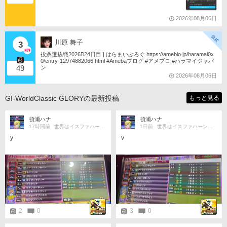
2026年08月06日
川原 舞子
3
投票選抜戦2026󾇟24日目 | はらまいぶろぐ https://ameblo.jp/haramai0x
0/entry-12974882066.html #Amebaブログ #アメブロ #ハラマイジャパ
49
ン
2026年08月06日
GI-WorldClassic GLORYの最新投稿
もっと見る
頓瀬ハナ
頓瀬ハナ
17時間前
世界はイスファハーンの倍
1日前
世界はイスファハーンの倍
y
v
2
0
3
0