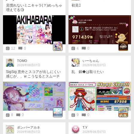
見慣れないミニキャラ(？)めっちゃ
初見󾭖
増えてる🧐
12
0
4
0
TOMO
いーちゃん
2026年08月07日
2026年08月07日
SigSig 意外とスコアが出しにくい
乱 銅◆は取りたい
感じが、、w こうなるとスムーチ
も来てほしいですね (⁠・⁠ω⁠・⁠)★
8
0
9
0
ボンバーアカネ
T.Y
2026年08月07日
2026年08月07日