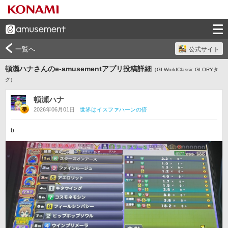
一覧へ
公式サイト
頓瀬ハナさんのe-amusementアプリ投稿詳細
（GI-WorldClassic GLORYタ
グ）
頓瀬ハナ
2026年06月01日
世界はイスファハーンの倍
b