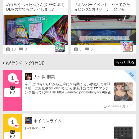
めうめうぺったんたん(DIFFICULT)
「ボンバーイベント」やってみた
DDRの方でもプレイしました
赤ピンズ5切りリーチ一発ツモ
10
0
8
0
eね!ランキング(日別)
もっと見る
大久保 朋美
1
今日は19時くらいから三麻に２時間くらい参戦します🧸
󾬏 明日はお仕事前12時10分から東風予定です❣️❣️ マッチ
62
ング狙ってね🫶󾬍 󾕆⇨ https://ameblo.jp/tomotanyao/ #麻雀
格闘倶楽部 #投票選抜戦2026 #ともたんファミリー
2026年08月06日
ホイミスライム
1
レベルアップ
62