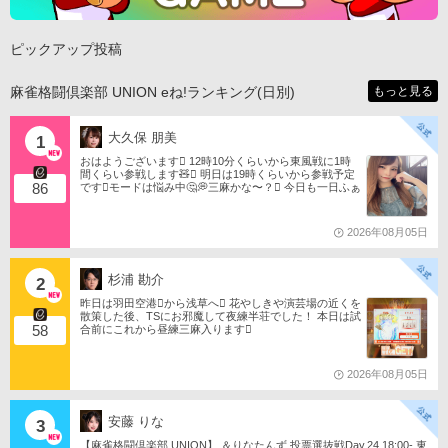
ピックアップ投稿
麻雀格闘倶楽部 UNION eね!ランキング(日別)
もっと見る
大久保 朋美
1
おはようございます󾀀️ 12時10分くらいから東風戦に1時
間くらい参戦します🧸󾬏 明日は19時くらいから参戦予定
86
です󾭨️モードは悩み中🤔💭三麻かな〜？󾠋️ 今日も一日ふぁ
いともたん󾬌️ 󾕆⇨ https://ameblo.jp/tomotanyao/ #麻雀格闘
倶楽部 #投票選抜戦2026 #ともたんファミリー
2026年08月05日
杉浦 勘介
2
昨日は羽田空港󾟩️から浅草へ󾟠 花やしきや演芸場の近くを
散策した後、TSにお邪魔して夜練半荘でした！ 本日は試
58
合前にこれから昼練三麻入ります󾠋️
2026年08月05日
安藤 りな
3
【麻雀格闘倶楽部 UNION】 ＆りなたんず 投票選抜戦Day.24 18:00- 東