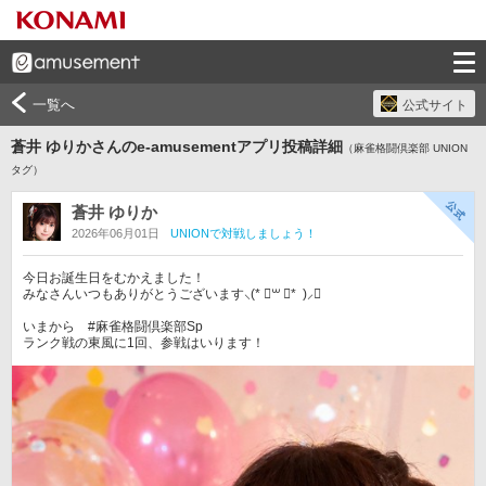
一覧へ
公式サイト
蒼井 ゆりかさんのe-amusementアプリ投稿詳細
（麻雀格闘倶楽部 UNION
タグ）
蒼井 ゆりか
2026年06月01日
UNIONで対戦しましょう！
今日お誕生日をむかえました！

みなさんいつもありがとうございます⸜(* ॑꒳ ॑*  )⸝󾬌︎

いまから　#麻雀格闘倶楽部Sp 
