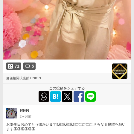
71
5
麻雀格闘倶楽部 UNION
この投稿をシェアする
REN
2ヶ月前
お誕生日おめでとう御座います🙌🙌🙌🙌🙌👏👏👏👏👏 さらなる飛躍を願い
ます👏👏👏👏👏👏