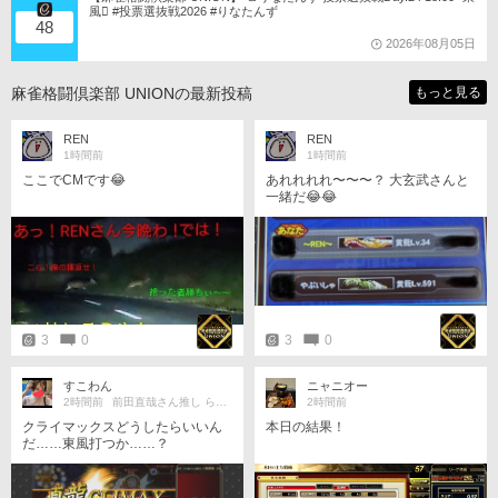
風󾁃 #投票選抜戦2026 #りなたんず
48
2026年08月05日
麻雀格闘倶楽部 UNIONの最新投稿
もっと見る
REN
REN
1時間前
1時間前
ここでCMです😂
あれれれれ〜〜〜？ 大玄武さんと
一緒だ😂😂
3
0
3
0
すこわん
ニャニオー
2時間前
前田直哉さん推し らっこ軍🦦󾬐
2時間前
本日の結果！
クライマックスどうしたらいいん
だ……東風打つか……？