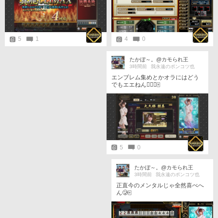
4
0
5
1
たかぼ～。@カモられ王
3時間前
我永遠のポンコツ也
エンブレム集めとかオラにはどう
でもエエねん😮‍💨💢🀄
5
0
たかぼ～。@カモられ王
3時間前
我永遠のポンコツ也
正直今のメンタルじゃ全然喜べへ
ん🥲🀄