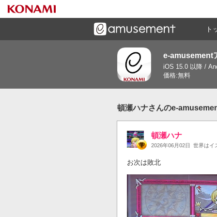
ト
e-amusemen
ーズメントゲームと連携したコミュニケーションアプリで
iOS 15.0 以降 / A
す
価格:無料
頓瀬ハナさんのe-amusem
頓瀬ハナ
2026年06月02日
世界はイ
お次は敗北