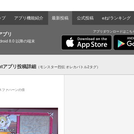
ップ
アプリ機能紹介
最新投稿
公式投稿
eね!ランキング
アプリダウンロードはこち
tアプリ
ndroid 8.0 以降の端末
entアプリ投稿詳細
（モンスター烈伝 オレカバトル2タグ）
スファハーンの倍