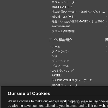
マジカルシューター
MUSECA 1+1/2
桃太郎電鉄ワールド ～地球もメダルもまわってる！～
jubeat（ユビート）
毎週！いちかの超BEMANIラッシュ2020
e-amusement
プロ雀士参戦情報
アプリ機能紹介
ホーム
タイムライン
投稿
プレーシェア
プロフィール
eね！ランキング
PASELI
SOUND VOLTEX プレーデータ
jubeat プレーデータ
Our use of Cookies
We use cookies to make our website work properly. We also use cookies t
サイトマップ
お問い合わせ
サイトのご
ou with the advertisement tailored to your interest, and to link our websi