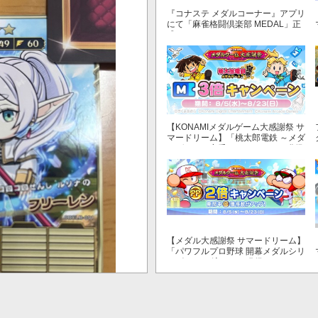
『コナステ メダルコーナー』アプリ
にて「麻雀格闘倶楽部 MEDAL」正
式リリース！
【KONAMIメダルゲーム大感謝祭 サ
マードリーム】「桃太郎電鉄 ～メダ
ルゲームも定番！～」でマイル獲得
数が3倍！
【メダル大感謝祭 サマードリーム】
「パワフルプロ野球 開幕メダルシリ
ーズ！ 二刀流！」で獲得できるPP
が2倍！