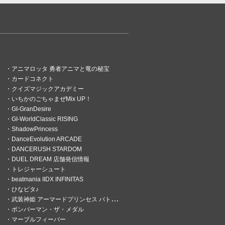
アニマロッタ 勇者アニマと竜の秘宝
カードコネクト
クイズマジックアカデミー
いちかのごちゃまぜMix UP！
GI-GranDesire
GI-WorldClassic RISING
ShadowPrincess
DanceEvolution ARCADE
DANCERUSH STARDOM
DUEL DREAM 店舗発信情報
トレジャーシュート
beatmania IIDX INFINITAS
ひなビタ♪
武装神姫 アーマードプリンセス バトルコンダクター
ボンバーマン・ザ・メダル
マーブルフィーバー