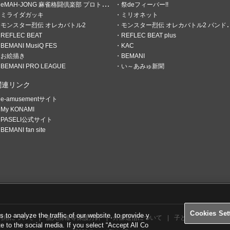
eMAH-JONG 麻雀格闘倶楽部 プロトーナメント
祭deフィーバー!!
ミライダガッキ
ミリオネット
モンスター烈伝 オレカバトル2
モンスター烈伝 オレカバトル2 パンドラのメダル
REFLEC BEAT
REFLEC BEAT plus
BEMANI MusiQ FES
KAC
お絵描き
BEMANI
BEMANI PRO LEAGUE
い～あみゅ新聞
関連リンク
e-amusementサイト
My KONAMI
PASELI公式サイト
BEMANI fan site
Cookies Set
o analyze the traffic of our website, to provide y
利用について
個人情報等保護方針
外部送信について
子どもの安全基準に
te to the social media. If you select “Accept All Co