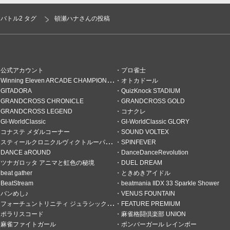
バトル2 タグ
頓瀬ハナさんの投稿
公式アカウント
プロ雀士
Winning Eleven ARCADE CHAMPIONSHIP
オトカドール
GITADORA
QuizKnock STADIUM
GRANDCROSS CHRONICLE
GRANDCROSS GOLD
の倍
GRANDCROSS LEGEND
コナクレ
GI-WorldClassic
GI-WorldClassic GLORY
コナステ メダルコーナー
SOUND VOLTEX
スティールクロニクルヴィクトルーパーズ
SPINFEVER
DANCE aROUND
DanceDanceRevolution
ツナガロッタ アニマと虹色の秘境
DUEL DREAM
beat gather
ときめきアイドル
BeatStream
beatmania IIDX 33 Sparkle Shower
バンめし♪
VENUS FOUNTAIN
フォーチュントリニティ ジュラシックトレジャー
FEATURE PREMIUM
ポラリスコード
麻雀格闘倶楽部 UNION
麻雀ファイトガール
ボンバーガール レインボー