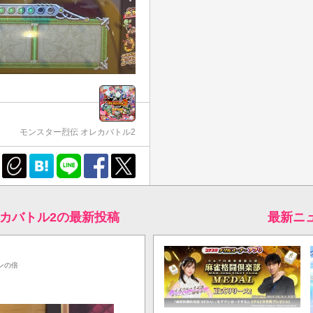
モンスター烈伝 オレカバトル2
レカバトル2の最新投稿
最新ニ
ンの倍