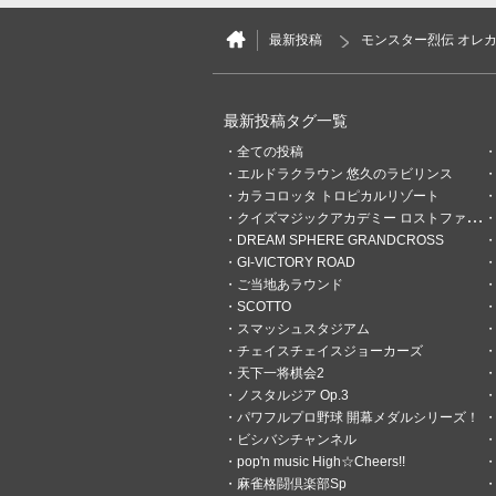
最新投稿
モンスター烈伝 オレカ
最新投稿タグ一覧
全ての投稿
1
0
エルドラクラウン 悠久のラビリンス
カラコロッタ トロピカルリゾート
頓瀬ハナ
クイズマジックアカデミー ロストファンタリウム
1日前
世界はイスファハーン
DREAM SPHERE GRANDCROSS
GI-VICTORY ROAD
フリーレンレベル2
ご当地あラウンド
SCOTTO
スマッシュスタジアム
チェイスチェイスジョーカーズ
天下一将棋会2
ノスタルジア Op.3
パワフルプロ野球 開幕メダルシリーズ！
ビシバシチャンネル
pop'n music High☆Cheers!!
麻雀格闘倶楽部Sp