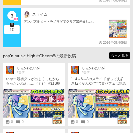
2026年08月09日
スライム
3
デンパズルビートをノマゲでクリア出来ました。
10
2026年08月09日
pop'n music High☆Cheers!!の最新投稿
もっと見る
しらかわたいが
しらかわたいが
2分前
3分前
いやー最初グレが出まくったから
1+4→6→8のスライドぜってえ許
もったいねえ……（ i꒳​i ）次はS取
さねえかんな(*^^*)💢パフェは気合
るぞ ナイス(*ˊᗜˋ*)⸝更新
い入れないたノーツ多いから難し
いな ナイス(*ˊᗜˋ*)⸝S
0
0
0
0