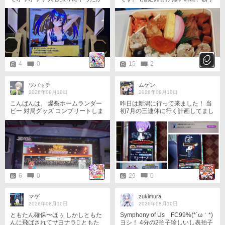
ら鈍ってたなぁと思う1日 クロは
に座り、寝る輩がいてもおかしく
大盛かぁ
ない世の中ですから) #eアミュ飯
テロ部 #eAM飯テロ部 #飯テロ部
4
0
15
2
ツバッチ
ムゲン
2026年08月10日
2026年08月10日
こんばんは。 爆裂ホームランダー
昨日は新潟に行って来ました！ 当
ビー 対局グッズ コンプリートしま
初7月の三連休に行く計画してまし
した。 (その1)
たけど体調悪化により延期して今
回の休み期間に決行 新潟駅でヒジ
リさんのお車での移動で沢山の気
になる店舗を拝見出来ました、誠
に有難う御座いましたm(_ _)m 1：
今回の目当てであるラウンドワン
新潟店でG-14イヨのプラチナトロ
フィー🏆️獲得、頭文字Dもみじラ
6
0
29
0
イン上り９位に私のサブカがラン
クイン(消えるのは時間次第かな？)
到着と同時に獲得期間が延長にな
マゲ
zukimura
ったのをヒジリさんから聞いたの
2026年08月10日
2026年08月10日
で行けそうな店舗をピックアップ
ともたん確保〜ほぅ しかしともた
Symphony of Us FC99%(⁠*⁠´⁠ω⁠｀⁠*⁠)
して、ゆっくり行脚する予定 2：
んに飛ばされてサヨナラ󾮝 ともた
ヨシ！ 4分の2拍子珍しいし表拍子
ららぽーと白根…QMA緑色エリア