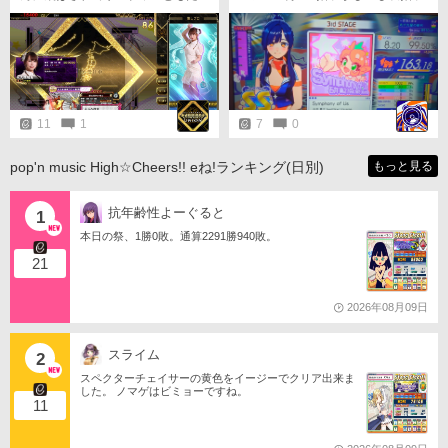
んに飛ばされたら本望か？ 次回は
のオープンHHを裏で閉じるのも珍
初のプレー店舗となりました。ミ
マジデリベンジ
しい。珍しくない？
ューちゃんのカードでLv75になっ
た記念にコネクト保存、後々印刷
してきます。一応この店舗でも頭
文字Dもみじライン上りに記録残
して有ります 3：ホテル公楽園…
Ｘフォロワー様が1泊3300円(税込)
で宿泊しているHG筐体稼働店舗、
11
1
7
0
レトロ自販機利用も可能です、エ
アコンの効きが良かったです♪ 4：
テクノポリス長岡店…QMA大会も
pop'n music High☆Cheers!! eね!ランキング(日別)
もっと見る
開催れHG筐体４台稼働店舗、今回
の愛好会は此方からのアクセスで
した。JR宮内駅からも近く徒歩数
抗年齢性よーぐると
1
分の所にあるバス停🚏から長岡駅行
本日の祭、1勝0敗。通算2291勝940敗。
きは頻繁に通るのでアクセスは良
いですね 最後にヒジリさん、シー
21
ズーさんと店内対戦、楽しい時間
を過ごせました
2026年08月09日
スライム
2
スペクターチェイサーの黄色をイージーでクリア出来ま
した。 ノマゲはビミョーですね。
11