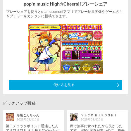
pop'n music High☆Cheers!!
プレーシェア
プレーシェアを使うとe-amusementアプリでプレー結果
画像やゲームのキ
ャプチャーをカンタンに投稿できます。
使い方を見る
ピックアップ投稿
爆裂こんちゃん
ＹＳＣＣ ＨＩＲＯＳＨＩ
2026年08月10日
2026年08月10日
第二チェックポイント通過したん
席で無事に食べれたから良かった
でオワオワリ 久し振りにやったか
です。 (指定席券が無いのに、勝手