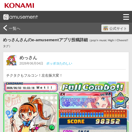
一覧へ
公式サイト
めっさんさんのe-amusementアプリ投稿詳細
（pop'n music High☆Cheers!!
タグ）
めっさん
2026年06月04日
ポッポヨたのしい
チクタクもフルコン！左右振大変！