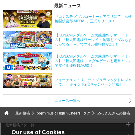
最新ニュース
『コナステ メダルコーナー』アプリにて「麻雀
格闘倶楽部 MEDAL」正式リリース！
【KONAMIメダルゲーム大感謝祭 サマードリー
ム】「桃太郎電鉄ワールド ～地球もメダルもま
わってる！～」でマイル獲得数が2倍！
【KONAMIメダルゲーム大感謝祭 サマードリー
ム】「桃太郎電鉄 ～メダルゲームも定番！～」
でマイル獲得数が3倍！
フォーチュントリニティ ジュラシックトレジャ
ーで、FTポイント2倍キャンペーン開始！
ニュース一覧へ
最新投稿
pop'n music High☆Cheers!! タグ
めっさんさんの投稿
最新投稿タグ一覧
Our use of Cookies