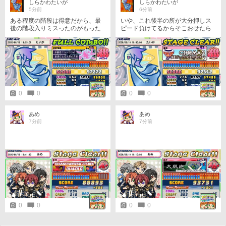
しらかわたいが
しらかわたいが
5分前
6分前
ある程度の階段は得意だから、最
いや、これ後半の所が大分押しス
後の階段入りミスったのがもった
ピード負けてるからそこおせたら
いなかったな〜次は頑張ります(ง
いけるな、もっとハンドスピード
•̀_•́)ง ナイス(*ˊᗜˋ*)⸝更新
あげねば 次はS取るぞε-(`･ω･´)ﾌﾝｯ
0
0
0
0
あめ
あめ
7分前
7分前
0
0
0
0