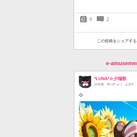
9
2
この投稿をシェアする
e-amuse
*LUNA*☆彡瑠那
10分前
ｶｷｰﾝ(*･ω･)＿🏏彡⚾️
🌻