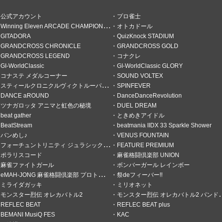
公式アカウント
プロ雀士
Winning Eleven ARCADE CHAMPIONSHIP
オトカドール
GITADORA
QuizKnock STADIUM
GRANDCROSS CHRONICLE
GRANDCROSS GOLD
GRANDCROSS LEGEND
コナクレ
たい！
GI-WorldClassic
GI-WorldClassic GLORY
コナステ メダルコーナー
SOUND VOLTEX
るんだよな🙃
スティールクロニクルヴィクトルーパーズ
SPINFEVER
DANCE aROUND
DanceDanceRevolution
ツナガロッタ アニマと虹色の秘境
DUEL DREAM
beat gather
ときめきアイドル
BeatStream
beatmania IIDX 33 Sparkle Shower
バンめし♪
VENUS FOUNTAIN
申請歓迎☆
フォーチュントリニティ ジュラシックトレジャー
FEATURE PREMIUM
ポラリスコード
麻雀格闘倶楽部 UNION
麻雀ファイトガール
ボンバーガール レインボー
eMAH-JONG 麻雀格闘倶楽部 プロトーナメント
祭deフィーバー!!
ミライダガッキ
ミリオネット
モンスター烈伝 オレカバトル2
モンスター烈伝 オレカバトル2 パンドラのメダル
REFLEC BEAT
REFLEC BEAT plus
BEMANI MusiQ FES
KAC