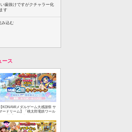
ょい歯抜けですがクチャラー化
ます
読み込む
ュース
【KONAMIメダルゲーム大感謝祭 サ
マードリーム】「桃太郎電鉄ワール
ド ～地球もメダルもまわってる！
～」でマイル獲得数が2倍！