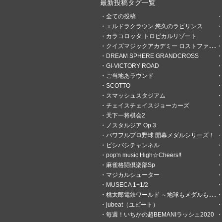
最新投稿タグ一覧
全ての投稿
エルドラクラウン 悠久のラビリンス
0
0
カラコロッタ トロピカルリゾート
クイズマジックアカデミー ロストファンタリウム
まぁ
DREAM SPHERE GRANDCROSS
20分前
ゲームセンター行き
GI-VICTORY ROAD
ご当地あラウンド
9月にも最大10連休の並びがあ
SCOTTO
スマッシュスタジアム
0
0
チェイスチェイスジョーカーズ
天下一将棋会2
ノスタルジア Op.3
ジョー
パワフルプロ野球 開幕メダルシリーズ！
23分前
フォロー／フレンド
ビシバシチャンネル
令和ですよね…？
pop'n music High☆Cheers!!
麻雀格闘倶楽部Sp
マジカルシューター
MUSECA 1+1/2
桃太郎電鉄ワールド ～地球もメダルもまわってる！～
jubeat（ユビート）
毎週！いちかの超BEMANIラッシュ2020