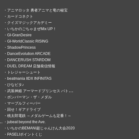
アニマロッタ 勇者アニマと竜の秘宝
カードコネクト
クイズマジックアカデミー
いちかのごちゃまぜMix UP！
GI-GranDesire
GI-WorldClassic RISING
ShadowPrincess
DanceEvolution ARCADE
DANCERUSH STARDOM
DUEL DREAM 店舗発信情報
トレジャーシュート
beatmania IIDX INFINITAS
ひなビタ♪
武装神姫 アーマードプリンセス バトルコンダクター
ボンバーマン・ザ・メダル
マーブルフィーバー
回せ！ギアドライブ
桃太郎電鉄 ～メダルゲームも定番！～
jubeat beyond the Ave.
いちかのBEMANI超じゃんけん大会2020
PASELIポイントくじ