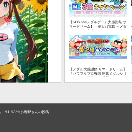
【KONAMIメダルゲーム大感謝祭 サ
マードリーム】「桃太郎電鉄 ～メダ
ルゲームも定番！～」でマイル獲得
数が3倍！
【メダル大感謝祭 サマードリーム】
「パワフルプロ野球 開幕メダルシリ
ーズ！ 二刀流！」で獲得できるPP
が2倍！
*LUNA*☆彡瑠那さんの投稿