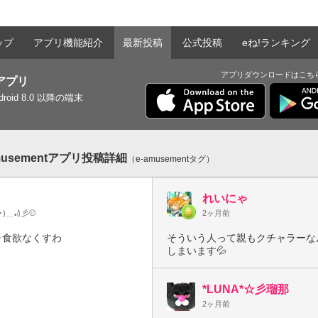
ップ
アプリ機能紹介
最新投稿
公式投稿
eね!ランキング
アプリダウンロードはこち
tアプリ
ndroid 8.0 以降の端末
musementアプリ投稿詳細
（e-amusementタグ）
れいにゃ
ω･)＿🏏彡⚾️
2ヶ月前
･食欲なくすわ

そういう人って親もクチャラーなんで
しまいます💦
*LUNA*☆彡瑠那
2ヶ月前