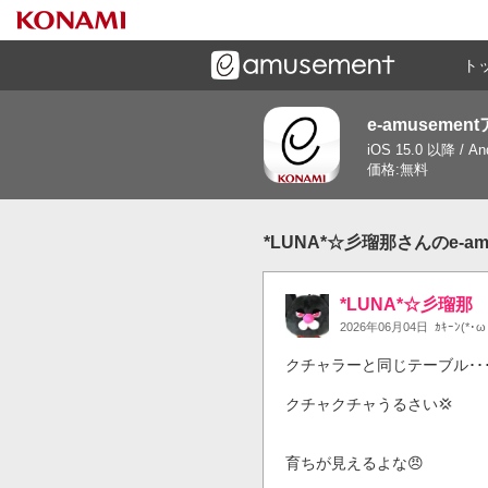
ト
e-amusemen
ーズメントゲームと連携したコミュニケーションアプリで
iOS 15.0 以降 / A
す
価格:無料
*LUNA*☆彡瑠那さんのe-a
*LUNA*☆彡瑠那
2026年06月04日
ｶｷｰﾝ(*･
クチャラーと同じテーブル･･
クチャクチャうるさい💢

育ちが見えるよな😠