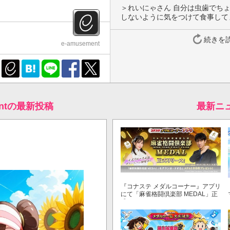
＞れいにゃさん 自分は虫歯でち
しないように気をつけて食事して
続きを
e-amusement
mentの最新投稿
最新ニ
『コナステ メダルコーナー』アプリ
にて「麻雀格闘倶楽部 MEDAL」正
式リリース！