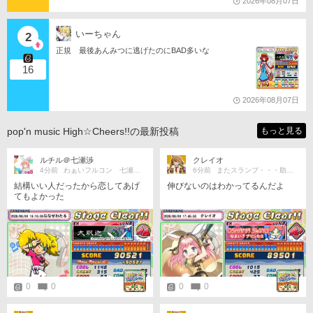
2026年08月07日
いーちゃん
2
正規 最後あんみつに逃げたのにBAD多いな
16
2026年08月07日
pop'n music High☆Cheers!!の最新投稿
もっと見る
ルチル＠七瀬渉
クレイオ
4分前
わぁいフルコン 七瀬フルコン大好き
6分前
またスランプ・・・助けて😭
結構いい人だったから恋してあげ
伸びないのはわかってるんだよ
てもよかった
0
0
0
0