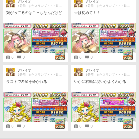
クレイオ
クレイオ
6分前
またスランプ・・・助けて😭
6分前
またスランプ・・・助けて😭
繋がってるのはこっちなんだけど
☆は初めて！？
0
0
0
0
クレイオ
クレイオ
7分前
またスランプ・・・助けて😭
8分前
またスランプ・・・助けて😭
ラストで希望を砕かれる
いかに右軸に弱いかよくわかる
0
0
0
0