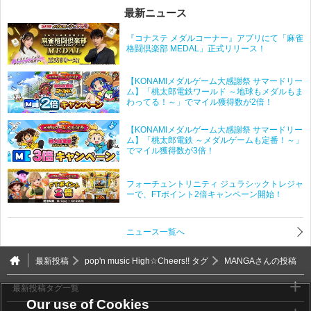
最新ニュース
『コナステ メダルコーナー』アプリにて「麻雀
格闘倶楽部 MEDAL」正式リリース！
【KONAMIメダルゲーム大感謝祭 サマードリー
ム】「桃太郎電鉄ワールド ～地球もメダルもま
わってる！～」でマイル獲得数が2倍！
【KONAMIメダルゲーム大感謝祭 サマードリー
ム】「桃太郎電鉄 ～メダルゲームも定番！～」
でマイル獲得数が3倍！
フォーチュントリニティ ジュラシックトレジャ
ーで、FTポイント2倍キャンペーン開始！
ニュース一覧へ
最新投稿
pop'n music High☆Cheers!! タグ
MANGAさんの投稿
最新投稿タグ一覧
Our use of Cookies