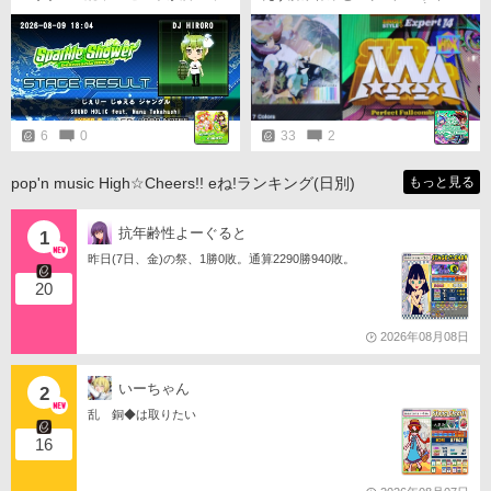
いたので、返品チャレンジを。 正
ト稼ぎを兼ねてやりました✋️ 初見
規だといつも同じ箇所で切れるの
PFCで、とりあえずエリアトップ
で、試しに鏡でやってみました(^_
タイ♪
^)ゞ POORは出ましたが、なんと
かフル○ン出来たので良かったです
(*◎ω◎*) そしてスコアは伸びたも
のの、返品は失敗でしたヾ(‘～` )ゞ
ｗ
6
0
33
2
pop'n music High☆Cheers!! eね!ランキング(日別)
もっと見る
抗年齢性よーぐると
1
昨日(7日、金)の祭、1勝0敗。通算2290勝940敗。
20
2026年08月08日
いーちゃん
2
乱 銅◆は取りたい
16