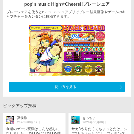
pop'n music High☆Cheers!!
プレーシェア
プレーシェアを使うとe-amusementアプリでプレー結果
画像やゲームのキ
ャプチャーをカンタンに投稿できます。
使い方を見る
ピックアップ投稿
夏侯勇
きっちょ
2026年08月09日
2026年08月09日
今週のゲージ変動はこんな感じに
サカ3やりたくてちょっとだけ。シ
なりました。 負けるには負ける理
ブ2もちょっとだけ。 マッチング