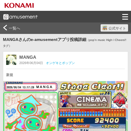
一覧へ
公式サイト
MANGAさんのe-amusementアプリ投稿詳細
（pop'n music High☆Cheers!!
タグ）
MANGA
2026年06月04日
オンゲキとポップン
新規