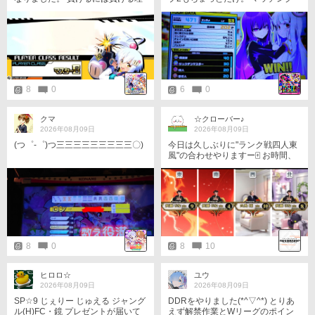
由があり、自分責任じゃない部分
ありがとうございました！ 最後に
で負けてることもあります。が、
した試合、デグチ戦(守)で盛大にや
それを嘆いたところで試合が覆る
らかしたのが最大の反省ポイン
訳でもなく、勝てる立ち回りが出
ト。すいませんでした。。
来なかった自分の責任ということ
にした方がまだ幾分か気は楽にな
ります。 ただ暫くは…比較的戦績
のいい(勝率がマシな方の)ブラスを
8
0
6
0
初期ピックで回していこうと思い
ます。
クマ
☆クローバー♪
2026年08月09日
2026年08月09日
(つ゜-゜)つ三三三三三三三三三〇)
今日は久しぶりに"ランク戦四人東
風"の合わせやりますー🀄️ お時間、
タイミングある方は是非！🙌 20:3
0〜、21:00〜、21:30〜の3回参戦
時間になった瞬間に入ります、も
し同卓した際はよろしくお願いし
ます🍀 画像は昨日フレさんで集ま
った時のものです(⁠^⁠^⁠)✨️
8
0
8
10
ヒロロ☆
ユウ
2026年08月09日
2026年08月09日
SP☆9 じぇりー じゅえる ジャング
DDRをやりました(*^▽^*) とりあ
ル(H)FC・鏡 プレゼントが届いて
えず解禁作業とWリーグのポイン