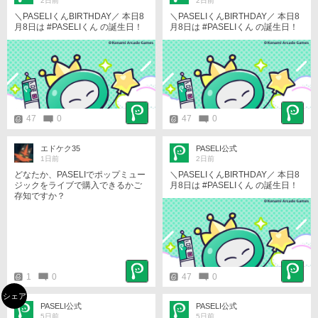
2日前
2日前
＼PASELIくんBIRTHDAY／ 本日8
＼PASELIくんBIRTHDAY／ 本日8
月8日は #PASELIくん の誕生日！
月8日は #PASELIくん の誕生日！
ユーザーさん！いつもありがと
ユーザーさん！いつもありがと
う！ 誕生日を記念して、壁紙を配
う！ 誕生日を記念して、壁紙を配
布中！ ぜひ、チェックしてみて
布中！ ぜひ、チェックしてみて
ね！ https://p.eagate.573.jp/game/
ね！ https://p.eagate.573.jp/game/
paseli/paseli-kun/comic/archive/09
paseli/paseli-kun/comic/archive/09
7.html #PASELIくんのPaySmartEn
7.html #PASELIくんのPaySmartEn
joyLife #パセリくん
joyLife #パセリくん
47
0
47
0
エドケク35
PASELI公式
1日前
2日前
どなたか、PASELIでポップミュー
＼PASELIくんBIRTHDAY／ 本日8
ジックをライブで購入できるかご
月8日は #PASELIくん の誕生日！
存知ですか？
ユーザーさん！いつもありがと
う！ 誕生日を記念して、壁紙を配
布中！ ぜひ、チェックしてみて
ね！ https://p.eagate.573.jp/game/
paseli/paseli-kun/comic/archive/09
7.html #PASELIくんのPaySmartEn
joyLife #パセリくん
1
0
47
0
シェア
PASELI公式
PASELI公式
5日前
5日前