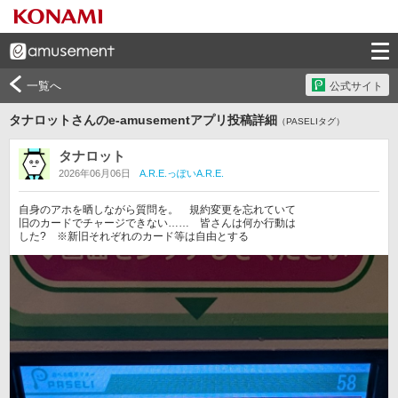
一覧へ
公式サイト
タナロットさんのe-amusementアプリ投稿詳細
（PASELIタグ）
タナロット
2026年06月06日
A.R.E.っぽいA.R.E.
自身のアホを晒しながら質問を。　規約変更を忘れていて

旧のカードでチャージできない……　皆さんは何か行動は

した?　※新旧それぞれのカード等は自由とする