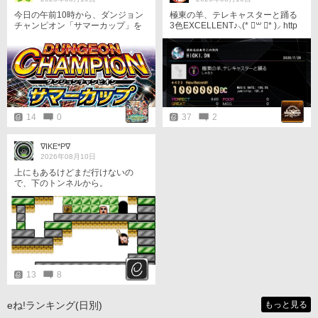
今日の午前10時から、ダンジョン
極東の羊、テレキャスターと踊る
チャンピオン「サマーカップ」を
3色EXCELLENT♪⸜(* ॑꒳ ॑* )⸝ http
開催します。 開催期間は2週間で
s://youtu.be/Eyrn7N2LPZc?si=jl-b_
す。
wc8yRj3QYQM
14
0
37
2
∇IKE*P∇
2026年08月10日
上にもあるけどまだ行けないの
で、下のトンネルから。
13
8
eね!ランキング(日別)
もっと見る