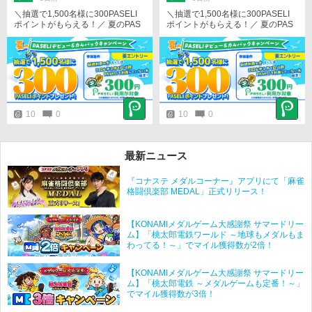
＼抽選で1,500名様に300PASELI
＼抽選で1,500名様に300PASELI
ポイントがもらえる！／ 夏のPAS
ポイントがもらえる！／ 夏のPAS
ELIデビュー＆カムバックキャンペ
ELIデビュー＆カムバックキャンペ
ーン開催！ 新規・復帰ユーザー限
ーン開催！ 新規・復帰ユーザー限
定！ 対象商品でPASELIを300円以
定！ 対象商品でPASELIを300円以
上利用すると、抽選で1,500名様に
上利用すると、抽選で1,500名様に
300PASELIポイントをプレゼン
300PASELIポイントをプレゼン
ト！ ／ 今すぐエントリー！ ＼ 詳
ト！ ／ 今すぐエントリー！ ＼ 詳
細はこちら https://p.eagate.573.jp/
細はこちら https://p.eagate.573.jp/
game/paseli/campaign/P26_02/?u
game/paseli/campaign/P26_02/?u
10
0
10
0
tm_medium=banner&utm_campai
tm_medium=banner&utm_campai
gn=P26_02&utm_source=s5
gn=P26_02&utm_source=s5
最新ニュース
『コナステ メダルコーナー』アプリにて「麻雀
格闘倶楽部 MEDAL」正式リリース！
【KONAMIメダルゲーム大感謝祭 サマードリー
ム】「桃太郎電鉄ワールド ～地球もメダルもま
わってる！～」でマイル獲得数が2倍！
【KONAMIメダルゲーム大感謝祭 サマードリー
ム】「桃太郎電鉄 ～メダルゲームも定番！～」
でマイル獲得数が3倍！