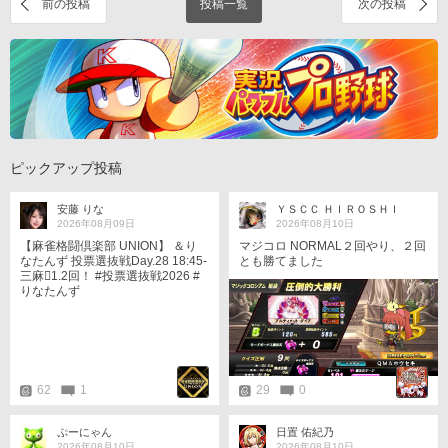
前の投稿
投稿一覧
次の投稿
ピックアップ投稿
安藤 りな
ＹＳＣＣ ＨＩＲＯＳＨＩ
2026年08月09日
2026年08月10日
【麻雀格闘倶楽部 UNION】 ＆り
マジコロ NORMAL２回やり、２回
なたんず 投票選抜戦Day.28 18:45-
とも勝てました
三麻󾆽1.2回！ #投票選抜戦2026 #
りなたんず
62
1
29
0
ぷーにゃん
日置 佑紀乃
2026年08月10日
2026年08月10日