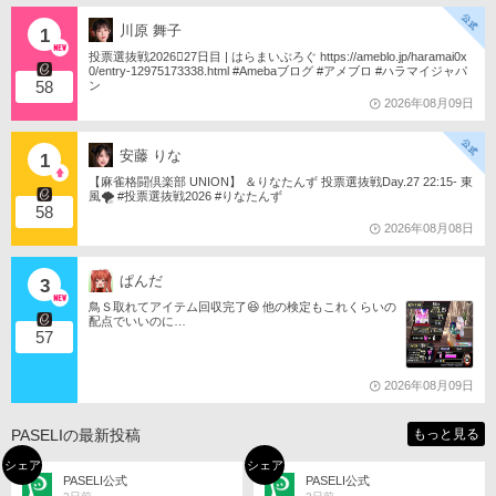
川原 舞子
1
投票選抜戦2026󾇟27日目 | はらまいぶろぐ https://ameblo.jp/haramai0x
0/entry-12975173338.html #Amebaブログ #アメブロ #ハラマイジャパ
58
ン
2026年08月09日
安藤 りな
1
【麻雀格闘倶楽部 UNION】 ＆りなたんず 投票選抜戦Day.27 22:15- 東
風🌪️ #投票選抜戦2026 #りなたんず
58
2026年08月08日
ぱんだ
3
鳥Ｓ取れてアイテム回収完了😆 他の検定もこれくらいの
配点でいいのに…
57
2026年08月09日
PASELIの最新投稿
もっと見る
シェア
シェア
PASELI公式
PASELI公式