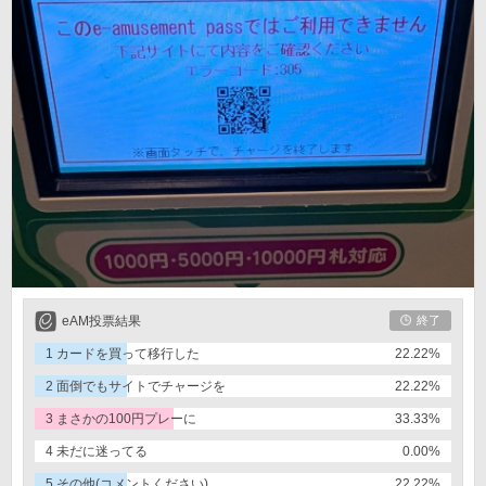
eAM投票結果
終了
1 カードを買って移行した
22.22%
2 面倒でもサイトでチャージを
22.22%
3 まさかの100円プレーに
33.33%
4 未だに迷ってる
0.00%
5 その他(コメントください)
22.22%