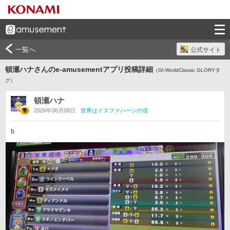
一覧へ
公式サイト
頓瀬ハナさんのe-amusementアプリ投稿詳細
（GI-WorldClassic GLORYタ
グ）
頓瀬ハナ
2026年06月08日
世界はイスファハーンの倍
b