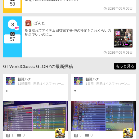
58
2026年08月08日
ぱんだ
3
鳥Ｓ取れてアイテム回収完了😆 他の検定もこれくらいの
配点でいいのに…
57
2026年08月09日
GI-WorldClassic GLORYの最新投稿
もっと見る
頓瀬ハナ
頓瀬ハナ
12時間前
世界はイスファハーンの倍
1日前
世界はイスファハーンの倍
n
v
1
0
3
0