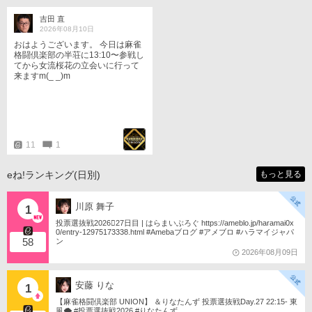
アコンの効きが良かったです♪ 4：
テクノポリス長岡店…QMA大会も
吉田 直
開催れHG筐体４台稼働店舗、今回
2026年08月10日
の愛好会は此方からのアクセスで
おはようございます。 今日は麻雀
した。JR宮内駅からも近く徒歩数
格闘倶楽部の半荘に13:10〜参戦し
分の所にあるバス停🚏から長岡駅行
てから女流桜花の立会いに行って
きは頻繁に通るのでアクセスは良
来ますm(_ _)m
いですね 最後にヒジリさん、シー
ズーさんと店内対戦、楽しい時間
を過ごせました
11
1
eね!ランキング(日別)
もっと見る
川原 舞子
1
投票選抜戦2026󾇟27日目 | はらまいぶろぐ https://ameblo.jp/haramai0x
0/entry-12975173338.html #Amebaブログ #アメブロ #ハラマイジャパ
58
ン
2026年08月09日
安藤 りな
1
【麻雀格闘倶楽部 UNION】 ＆りなたんず 投票選抜戦Day.27 22:15- 東
風🌪️ #投票選抜戦2026 #りなたんず