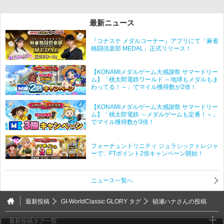
最新ニュース
『コナステ メダルコーナー』アプリにて「麻雀
格闘倶楽部 MEDAL」正式リリース！
【KONAMIメダルゲーム大感謝祭 サマードリー
ム】「桃太郎電鉄ワールド ～地球もメダルもま
わってる！～」でマイル獲得数が2倍！
【KONAMIメダルゲーム大感謝祭 サマードリー
ム】「桃太郎電鉄 ～メダルゲームも定番！～」
でマイル獲得数が3倍！
フォーチュントリニティ ジュラシックトレジャ
ーで、FTポイント2倍キャンペーン開始！
ニュース一覧へ
最新投稿
GI-WorldClassic GLORY タグ
頓瀬ハナさんの投稿
最新投稿タグ一覧