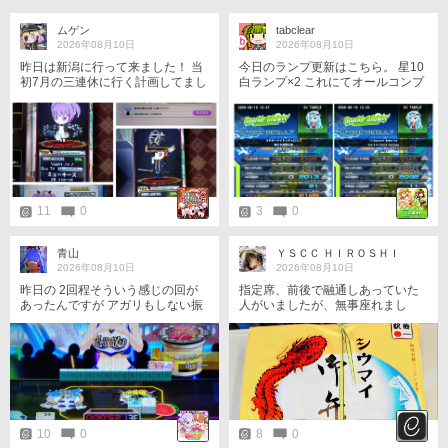
ムゲン
tabclear
2026年08月10日
2026年08月10日
昨日は新潟に行って来ました！ 当
今日のランプ更新はこちら。 星10
初7月の三連休に行く計画してまし
白ランプ×2 これにてオールコンプ
たけど体調悪化により延期して今
リート。 クプロの設定をミスって
回の休み期間に決行 新潟駅でヒジ
いたため、対象曲が出て来ず狼狽
リさんのお車での移動で沢山の気
w 皆さんもコーディネート一覧か
になる店舗を拝見出来ました、誠
らではなく、お供毎の設定から着
に有難う御座いましたm(_ _)m 1：
替えましょうね〜(2敗) 隠し曲をや
今回の目当てであるラウンドワン
った感想としては極上パロディウ
新潟店でG-14イヨのプラチナトロ
スをやっている気分ですw
フィー🏆️獲得、頭文字Dもみじラ
11
0
3
0
イン上り９位に私のサブカがラン
クイン(消えるのは時間次第かな？)
到着と同時に獲得期間が延長にな
青山
ＹＳＣＣ ＨＩＲＯＳＨＩ
ったのをヒジリさんから聞いたの
2026年08月10日
2026年08月10日
で行けそうな店舗をピックアップ
昨日の 2回程そういう感じの回が
指定席、前後で融通しあっていた
して、ゆっくり行脚する予定 2：
あったんですが アガリもしない振
人がいましたが、無事座れまし
ららぽーと白根…QMA緑色エリア
込もしない、最初から最後まで ス
た。 昼食は予定外でしたがシウマ
初のプレー店舗となりました。ミ
タート地点 そして2位✨ もちろん
イ弁当を買いました。 #eアミュ飯
ューちゃんのカードでLv75になっ
勝ちに行ってるんですが、揃う前
テロ部 #eAM飯テロ部 #飯テロ部
た記念にコネクト保存、後々印刷
にアガられるけどツモではないた
してきます。一応この店舗でも頭
めノーダメージ 対局ありがとうご
文字Dもみじライン上りに記録残
ざいました
して有ります 3：ホテル公楽園…
Ｘフォロワー様が1泊3300円(税込)
で宿泊しているHG筐体稼働店舗、
10
0
8
0
レトロ自販機利用も可能です、エ