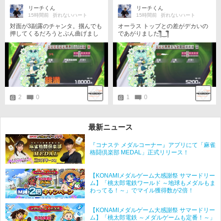
リーチくん
リーチくん
15時間前
折れないハート
15時間前
折れないハート
対面が3副露のチャンタ。掴んでも
オーラス トップとの差がデカいの
押してくるだろうとぶん曲げまし
であがりました༎ຶ⁠‿⁠༎ຶ
た。ある意味正解。
2
0
1
0
最新ニュース
『コナステ メダルコーナー』アプリにて「麻雀
格闘倶楽部 MEDAL」正式リリース！
【KONAMIメダルゲーム大感謝祭 サマードリー
ム】「桃太郎電鉄ワールド ～地球もメダルもま
わってる！～」でマイル獲得数が2倍！
【KONAMIメダルゲーム大感謝祭 サマードリー
ム】「桃太郎電鉄 ～メダルゲームも定番！～」