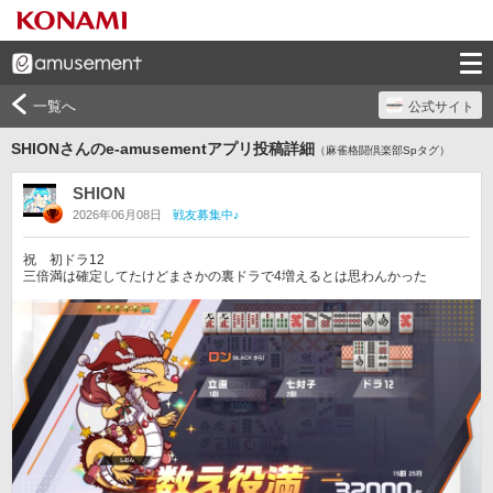
一覧へ
公式サイト
SHIONさんのe-amusementアプリ投稿詳細
（麻雀格闘倶楽部Spタグ）
SHION
2026年06月08日
戦友募集中♪
祝　初ドラ12

三倍満は確定してたけどまさかの裏ドラで4増えるとは思わんかった