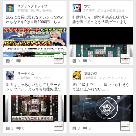
スプリングドライブ
やす
5時間前
餡の無い餃子🥟
9時間前
ポンコツ優遇は反日共産主義思想
流石に会長は買わなアカンわなww
打牌見たら一瞬で和銃差10未満が
w ちなアキPは単勝1000円…ちゃ
誰か当てるのとか人狼ゲームより
んと紙馬券で買って動画にして 証
簡単
拠残したのは連盟員の鑑やねw動
画観たがアキP痩せた？ 顔がすん
げ~バ○アぽく見えて若々しさが無
くなってるのは 気のせいか…
9
1
9
0
リーチくん
明日の葵
11時間前
折れないハート
14時間前
ダンスラもっとやりたい☆
対面はしゃあないとしてもラーメ
遂に1級まで……。這い上がれそう
ンがヤバい。どっちも無理矢理だ
で這い上がれない……
けどねえ。やれやれだわ。
1
0
3
0