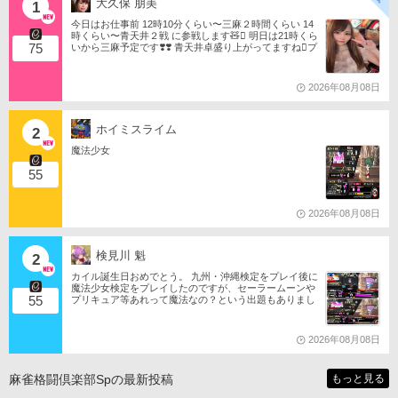
大久保 朋美
1
今日はお仕事前 12時10分くらい〜三麻２時間くらい 14
時くらい〜青天井２戦 に参戦します🧸󾬏 明日は21時くら
75
いから三麻予定です❣️❣️ 青天井卓盛り上がってますね󾬌️プ
ロは2戦限定ですがやってみようと思います󾍘󾠔 󾕆⇨ http
s://ameblo.jp/tomotanyao/ #麻雀格闘倶楽部 #投票選抜戦2
026 #ともたんファミリー
2026年08月08日
ホイミスライム
2
魔法少女
55
2026年08月08日
検見川 魁
2
カイル誕生日おめでとう。 九州・沖縄検定をプレイ後に
魔法少女検定をプレイしたのですが、セーラームーンや
55
プリキュア等あれって魔法なの？という出題もありまし
たね。 それならばミサの魔法物語や悠久幻想曲等からも
出題は…されるのか…な？(爆)されたら私は大喜びなの
ですが…(大爆)
2026年08月08日
麻雀格闘倶楽部Spの最新投稿
もっと見る