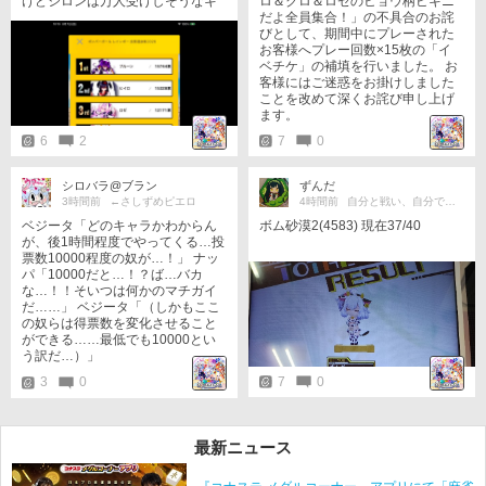
けどシロンは万人受けしそうなキ
ロ＆クロ＆ロゼのヒョウ柄ビキニ
ャラではないけど意外とファンい
だよ全員集合！」の不具合のお詫
るのね🤔
びとして、期間中にプレーされた
お客様へプレー回数×15枚の「イ
ベチケ」の補填を行いました。 お
客様にはご迷惑をお掛けしました
ことを改めて深くお詫び申し上げ
ます。
6
2
7
0
シロバラ@ブラン
ずんだ
3時間前
←さしずめピエロ
4時間前
自分と戦い、自分で満足
ボム砂漠2(4583) 現在37/40
ベジータ「どのキャラかわからん
が、後1時間程度でやってくる…投
票数10000程度の奴が…！」 ナッ
パ「10000だと…！？ば…バカ
な…！！そいつは何かのマチガイ
だ……」 ベジータ「（しかもここ
の奴らは得票数を変化させること
ができる……最低でも10000とい
う訳だ…）」
7
0
3
0
最新ニュース