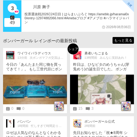
川原 舞子
3
投票選抜戦2026󾇟24日目 | はらまいぶろぐ https://ameblo.jp/haramai0x
0/entry-12974882066.html #Amebaブログ #アメブロ #ハラマイジャパ
49
ン
2026年08月06日
ボンバーガール レインボーの最新投稿
もっと見る
シェア
ワイワイパラディウス
勇者いちごまる
13分前
次ボンガマフガ交流はロゼイヨ予想!
13時間前
みんなに笑顔あれ！
今日の「あんたまた同じ物を買っ
昨日は、ひなビタのめうちゃん(芽
てきて！」。 もし三世代目にボン
兎めう)の誕生日でした。 ボンガ
ガ移行するなら、『FC版』モチー
に、めうちゃんは必要だと思いま
フの沙羅曼蛇ステージ1モチーフ仕
すか〜？
様のエリアマップ出たら皆喜ぶよ
(爆
0
0
15
3
バンバン
ボンバーガール公式
1時間前
忙しすぎて時間足りない
2時間前
ロゼは人気なのなんとなくわかる
先日お知らせした「祝★8周年 シ