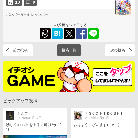
13
0
ボンバーガール レインボー
この投稿をシェアする
前の投稿
投稿一覧
次の投稿
ピックアップ投稿
しんご
ＹＳＣＣ ＨＩＲＯＳＨＩ
2026年08月07日
2026年08月07日
珍しくmosaicを上手に叩けた(*^^
おはようございます(・∀・)
*)