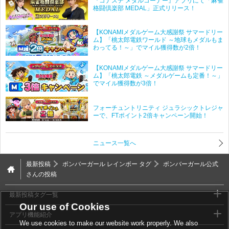
『コナステ メダルコーナー』アプリにて「麻雀
格闘倶楽部 MEDAL」正式リリース！
【KONAMIメダルゲーム大感謝祭 サマードリー
ム】「桃太郎電鉄ワールド ～地球もメダルもま
わってる！～」でマイル獲得数が2倍！
【KONAMIメダルゲーム大感謝祭 サマードリー
ム】「桃太郎電鉄 ～メダルゲームも定番！～」
でマイル獲得数が3倍！
フォーチュントリニティ ジュラシックトレジャ
ーで、FTポイント2倍キャンペーン開始！
ニュース一覧へ
最新投稿
ボンバーガール レインボー タグ
ボンバーガール公式
さんの投稿
最新投稿タグ一覧
Our use of Cookies
アプリ機能紹介
We use cookies to make our website work properly. We also