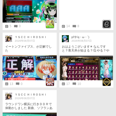
5
0
14
8
ＹＳＣＣ ＨＩＲＯＳＨＩ
pｱｵｲq・ω・`)
2026年08月07日
2026年08月07日
イートンファイブス、が正解でし
おはようございます☀ なんです
た
と？青天井が始まる？🤔 やる？や
らない？ →やってみる🤭 →もちろ
んやる😏 懐も青天井…スースーし
てますね🥰
13
0
17
10
ＹＳＣＣ ＨＩＲＯＳＨＩ
2026年08月07日
ラウンドワン横浜に行きＤＤＲで
体動かしました 新曲、ソフランあ
るのでダブルDIFFICULTからやり
ました グレートフルコンできたか