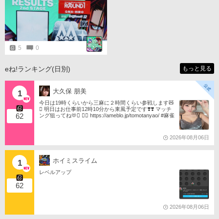
ら幸先良いなと思いましたが
5
0
eね!ランキング(日別)
もっと見る
大久保 朋美
1
今日は19時くらいから三麻に２時間くらい参戦します🧸
󾬏 明日はお仕事前12時10分から東風予定です❣️❣️ マッチ
62
ング狙ってね🫶󾬍 󾕆⇨ https://ameblo.jp/tomotanyao/ #麻雀
格闘倶楽部 #投票選抜戦2026 #ともたんファミリー
2026年08月06日
ホイミスライム
1
レベルアップ
62
2026年08月06日