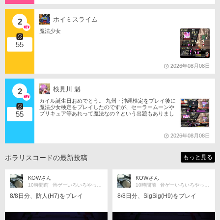
ホイミスライム
2
魔法少女
55
2026年08月08日
検見川 魁
2
カイル誕生日おめでとう。 九州・沖縄検定をプレイ後に
魔法少女検定をプレイしたのですが、セーラームーンや
55
プリキュア等あれって魔法なの？という出題もありまし
たね。 それならばミサの魔法物語や悠久幻想曲等からも
出題は…されるのか…な？(爆)されたら私は大喜びなの
ですが…(大爆)
2026年08月08日
ポラリスコードの最新投稿
もっと見る
KOWさん
KOWさん
10時間前
音ゲーいろいろやってます
10時間前
音ゲーいろいろやってます
8/8日分、防人(H7)をプレイ
8/8日分、SigSig(H9)をプレイ