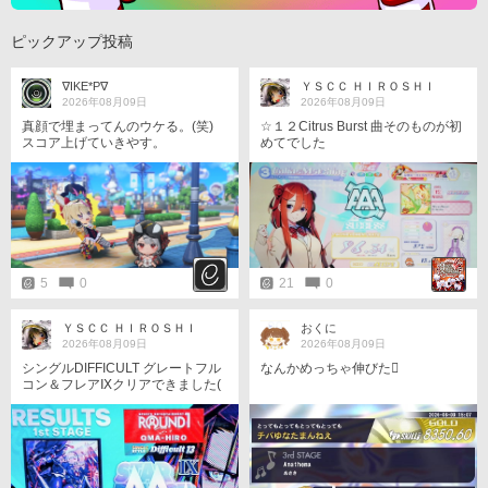
ピックアップ投稿
∇IKE*P∇
ＹＳＣＣ ＨＩＲＯＳＨＩ
2026年08月09日
2026年08月09日
真顔で埋まってんのウケる。(笑)
☆１２Citrus Burst 曲そのものが初
スコア上げていきやす。
めてでした
5
0
21
0
ＹＳＣＣ ＨＩＲＯＳＨＩ
おくに
2026年08月09日
2026年08月09日
シングルDIFFICULT グレートフル
なんかめっちゃ伸びた󾍐
コン＆フレアⅨクリアできました(
´∀｀)b