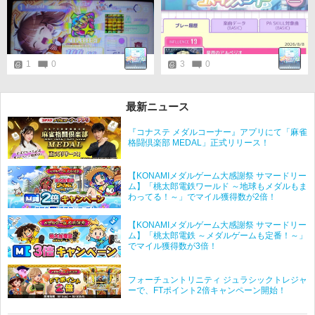
1
0
3
0
最新ニュース
『コナステ メダルコーナー』アプリにて「麻雀
格闘倶楽部 MEDAL」正式リリース！
【KONAMIメダルゲーム大感謝祭 サマードリー
ム】「桃太郎電鉄ワールド ～地球もメダルもま
わってる！～」でマイル獲得数が2倍！
【KONAMIメダルゲーム大感謝祭 サマードリー
ム】「桃太郎電鉄 ～メダルゲームも定番！～」
でマイル獲得数が3倍！
フォーチュントリニティ ジュラシックトレジャ
ーで、FTポイント2倍キャンペーン開始！