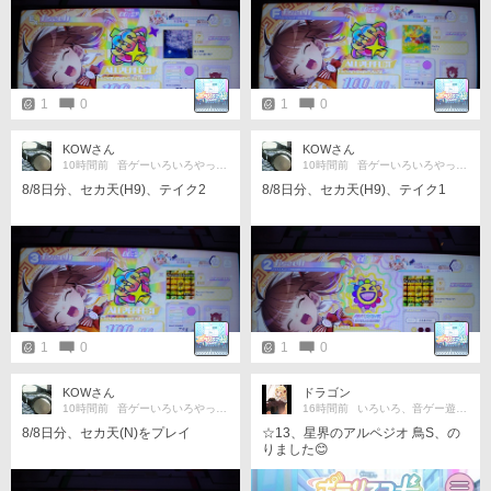
1
0
1
0
KOWさん
KOWさん
10時間前
音ゲーいろいろやってます
10時間前
音ゲーいろいろやってます
8/8日分、セカ天(H9)、テイク2
8/8日分、セカ天(H9)、テイク1
1
0
1
0
KOWさん
ドラゴン
10時間前
音ゲーいろいろやってます
16時間前
いろいろ、音ゲー遊んでます☆☆
8/8日分、セカ天(N)をプレイ
☆13、星界のアルペジオ 鳥S、の
りました😊