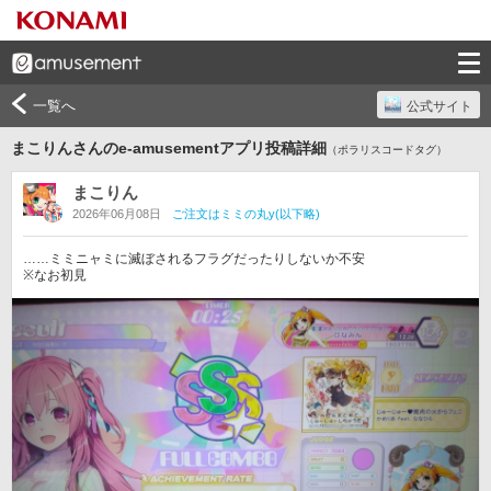
一覧へ
公式サイト
まこりんさんのe-amusementアプリ投稿詳細
（ポラリスコードタグ）
まこりん
2026年06月08日
ご注文はミミの丸y(以下略)
……ミミニャミに滅ぼされるフラグだったりしないか不安

※なお初見