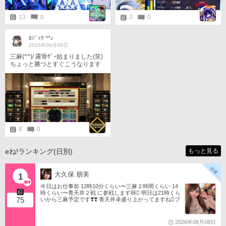
13
0
3
0
ﾛｼﾞｯｸ ^^♪
2026年08月09日
三麻(^^)/ 露骨ｹﾞｰ始まりました(笑)
ちょっと勝つとすぐこうなります
よね 自分だけでなくみんなこうな
るんだから露骨ｹﾞｰ 半荘やってみ
るか 8/9
8
0
eね!ランキング(日別)
もっと見る
大久保 朋美
1
今日はお仕事前 12時10分くらい〜三麻２時間くらい 14
時くらい〜青天井２戦 に参戦します🧸󾬏 明日は21時くら
75
いから三麻予定です❣️❣️ 青天井卓盛り上がってますね󾬌️プ
ロは2戦限定ですがやってみようと思います󾍘󾠔 󾕆⇨ http
s://ameblo.jp/tomotanyao/ #麻雀格闘倶楽部 #投票選抜戦2
026 #ともたんファミリー
2026年08月08日