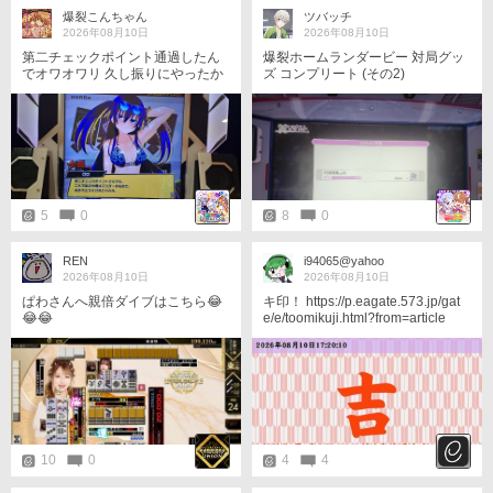
爆裂こんちゃん
ツバッチ
2026年08月10日
2026年08月10日
第二チェックポイント通過したん
爆裂ホームランダービー 対局グッ
でオワオワリ 久し振りにやったか
ズ コンプリート (その2)
ら鈍ってたなぁと思う1日 クロは
大盛かぁ
5
0
8
0
REN
i94065@yahoo
2026年08月10日
2026年08月10日
ぱわさんへ親倍ダイブはこちら😂
キ印！ https://p.eagate.573.jp/gat
😂😂
e/e/toomikuji.html?from=article
10
0
4
4