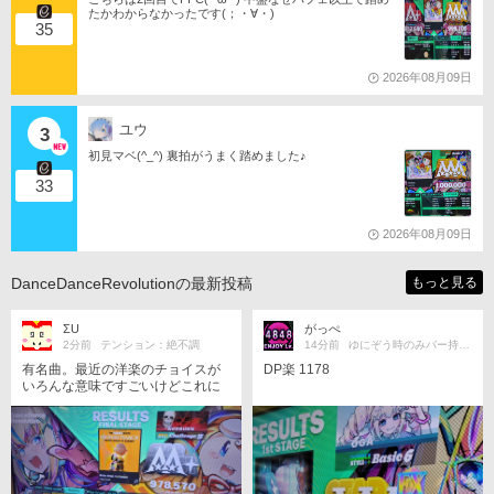
たかわからなかったです(；・∀・)
35
2026年08月09日
ユウ
3
初見マベ(^_^) 裏拍がうまく踏めました♪
33
2026年08月09日
DanceDanceRevolutionの最新投稿
もっと見る
ΣU
がっぺ
2分前
テンション：絶不調
14分前
ゆにぞう時のみバー持ちです。
有名曲。最近の洋楽のチョイスが
DP楽 1178
いろんな意味ですごいけどこれに
おいては特に著作権料エグそう。
ていうか捻り譜面すぎて…