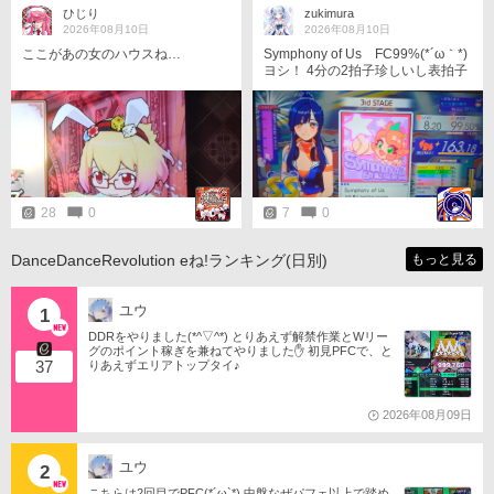
ひじり
zukimura
2026年08月10日
2026年08月10日
ここがあの女のハウスね…
Symphony of Us FC99%(⁠*⁠´⁠ω⁠｀⁠*⁠)
ヨシ！ 4分の2拍子珍しいし表拍子
のオープンHHを裏で閉じるのも珍
しい。珍しくない？
28
0
7
0
DanceDanceRevolution eね!ランキング(日別)
もっと見る
ユウ
1
DDRをやりました(*^▽^*) とりあえず解禁作業とWリー
グのポイント稼ぎを兼ねてやりました✋️ 初見PFCで、と
37
りあえずエリアトップタイ♪
2026年08月09日
ユウ
2
こちらは2回目でPFC(*´ω`*) 中盤なぜパフェ以上で踏め