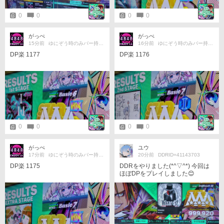
0
0
0
0
がっぺ
がっぺ
15分前
ゆにぞう時のみバー持ちです。
16分前
ゆにぞう時のみバー持ちです。
DP楽 1177
DP楽 1176
0
0
0
0
がっぺ
ユウ
17分前
ゆにぞう時のみバー持ちです。
20分前
DDRID=41143703
DP楽 1175
DDRをやりました(*^▽^*) 今回は
ほぼDPをプレイしました😊