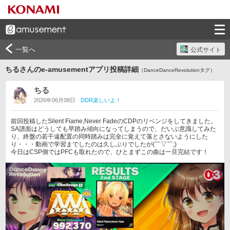
一覧へ
公式サイト
ちるさんのe-amusementアプリ投稿詳細
（DanceDanceRevolutionタグ）
ちる
2026年06月08日
DDR楽しいよ！
前回投稿したSilent Fiame,Never FadeのCDPのリベンジをしてきました。

SA譜面はどうしても早踏み傾向になってしまうので、だいぶ意識してみた
り、終盤の若干遠配置の同時踏みは完全に覚えて落とさないようにした
り・・・動画で学習までしたのは久しぶりでしたが(￣▽￣;)

今日はCSP側ではPFCも取れたので、ひとまずこの曲は一旦完結です！