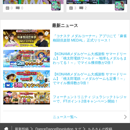
0
0
3
2
最新ニュース
『コナステ メダルコーナー』アプリにて「麻雀
格闘倶楽部 MEDAL」正式リリース！
【KONAMIメダルゲーム大感謝祭 サマードリー
ム】「桃太郎電鉄ワールド ～地球もメダルもま
わってる！～」でマイル獲得数が2倍！
【KONAMIメダルゲーム大感謝祭 サマードリー
ム】「桃太郎電鉄 ～メダルゲームも定番！～」
でマイル獲得数が3倍！
フォーチュントリニティ ジュラシックトレジャ
ーで、FTポイント2倍キャンペーン開始！
ニュース一覧へ
最新投稿
DanceDanceRevolution タグ
ちるさんの投稿