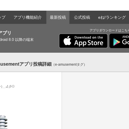
ップ
アプリ機能紹介
最新投稿
公式投稿
eね!ランキング
アプリダウンロードはこち
tアプリ
ndroid 8.0 以降の端末
musementアプリ投稿詳細
（e-amusementタグ）
ω･)＿🏏彡⚾️