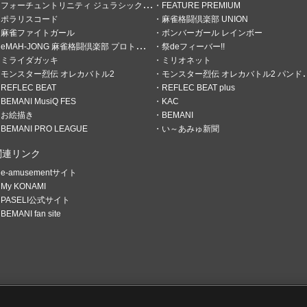
フォーチュントリニティ ジュラシックトレジャー
FEATURE PREMIUM
ポラリスコード
麻雀格闘倶楽部 UNION
麻雀ファイトガール
ボンバーガール レインボー
eMAH-JONG 麻雀格闘倶楽部 プロトーナメント
祭deフィーバー!!
ミライダガッキ
ミリオネット
モンスター烈伝 オレカバトル2
モンスター烈伝 オレカバトル2 パンドラのメダル
REFLEC BEAT
REFLEC BEAT plus
BEMANI MusiQ FES
KAC
お絵描き
BEMANI
BEMANI PRO LEAGUE
い～あみゅ新聞
関連リンク
e-amusementサイト
減るバグ
My KONAMI
PASELI公式サイト
 草刈りというか育ちすぎても
BEMANI fan site
竹の無限湧き 刈込み鋏買ってみ
行くわ