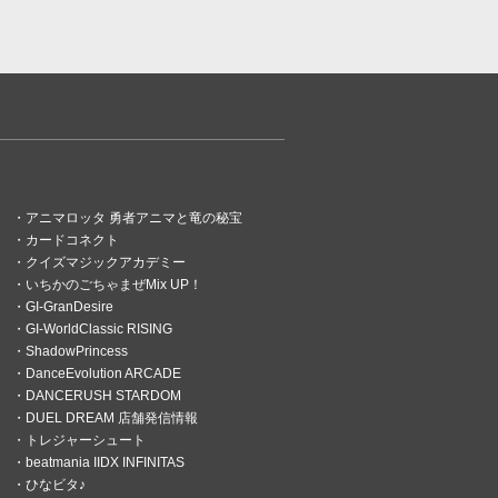
アニマロッタ 勇者アニマと竜の秘宝
カードコネクト
クイズマジックアカデミー
いちかのごちゃまぜMix UP！
GI-GranDesire
GI-WorldClassic RISING
ShadowPrincess
DanceEvolution ARCADE
DANCERUSH STARDOM
DUEL DREAM 店舗発信情報
トレジャーシュート
beatmania IIDX INFINITAS
ひなビタ♪