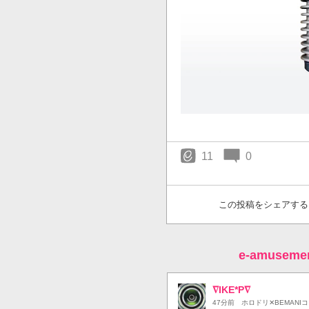
11
0
この投稿をシェアする
e-amuse
∇IKE*P∇
47分前
ホロドリ✕BEMANI