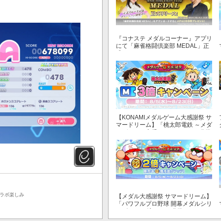
『コナステ メダルコーナー』アプリ
にて「麻雀格闘倶楽部 MEDAL」正
式リリース！
【KONAMIメダルゲーム大感謝祭 サ
マードリーム】「桃太郎電鉄 ～メダ
ルゲームも定番！～」でマイル獲得
数が3倍！
コラボ楽しみ
【メダル大感謝祭 サマードリーム】
「パワフルプロ野球 開幕メダルシリ
ーズ！ 二刀流！」で獲得できるPP
が2倍！