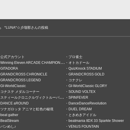
*LUNA*☆彡瑠那さんの投稿
公式アカウント
プロ雀士
Winning Eleven ARCADE CHAMPIONSHIP
オトカドール
GITADORA
QuizKnock STADIUM
GRANDCROSS CHRONICLE
GRANDCROSS GOLD
GRANDCROSS LEGEND
コナクレ
GI-WorldClassic
GI-WorldClassic GLORY
コナステ メダルコーナー
SOUND VOLTEX
スティールクロニクルヴィクトルーパーズ
SPINFEVER
コラボ楽しみ
DANCE aROUND
DanceDanceRevolution
ツナガロッタ アニマと虹色の秘境
DUEL DREAM
笑) スコア上げていきやす。
beat gather
ときめきアイドル
BeatStream
beatmania IIDX 33 Sparkle Shower
バンめし♪
VENUS FOUNTAIN