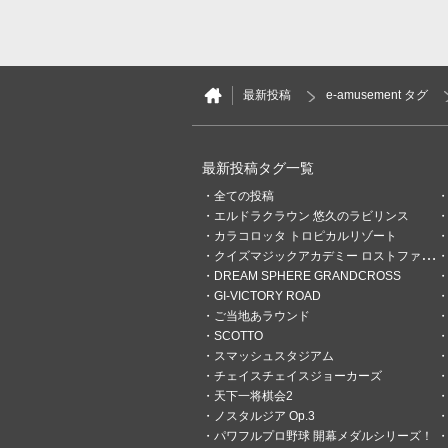
最新投稿
e-amusement タグ
最新投稿タグ一覧
全ての投稿
エルドラクラウン 悠久のラビリンス
カラコロッタ トロピカルリゾート
クイズマジックアカデミー ロストファンタリウム
DREAM SPHERE GRANDCROSS
4
0
GI-VICTORY ROAD
ご当地あラウンド
∇IKE*P∇
SCOTTO
47分前
ホロドリ✕BEMANI
スマッシュスタジアム
チェイスチェイスジョーカーズ
真顔で埋まってんのウケる。(
天下一将棋会2
ノスタルジア Op.3
パワフルプロ野球 開幕メダルシリーズ！