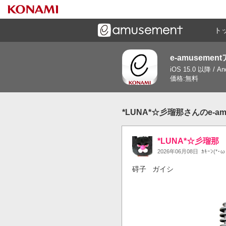
ト
e-amusemen
ーズメントゲームと連携したコミュニケーションアプリで
iOS 15.0 以降 / A
す
価格:無料
*LUNA*☆彡瑠那さんのe-a
*LUNA*☆彡瑠那
2026年06月08日
ｶｷｰﾝ(*･