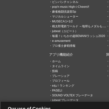
ビシバシチャンネル
pop'n music High☆Cheers!!
麻雀格闘倶楽部Sp
マジカルシューター
MUSECA 1+1/2
桃太郎電鉄ワールド ～地球もメダルもまわってる！～
jubeat（ユビート）
毎週！いちかの超BEMANIラッシュ2020
e-amusement
プロ雀士参戦情報
5
0
アプリ機能紹介
or2
ホーム
1時間前
ゲーセン行くと金が
タイムライン
投稿
1時間ほど庭の草刈りしてきた
プレーシェア
はや伐採の方が正しいくらい
たけどあの音気持ちええわ〜
プロフィール
eね！ランキング
PASELI
0
0
SOUND VOLTEX プレーデータ
jubeat プレーデータ
霧雨マリパ
Our use of Cookies
1時間前
暗黒カミング安牌で