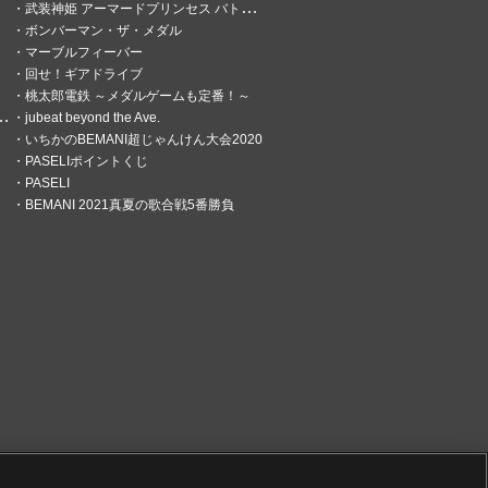
武装神姫 アーマードプリンセス バトルコンダクター
ボンバーマン・ザ・メダル
マーブルフィーバー
回せ！ギアドライブ
桃太郎電鉄 ～メダルゲームも定番！～
jubeat beyond the Ave.
いちかのBEMANI超じゃんけん大会2020
PASELIポイントくじ
PASELI
BEMANI 2021真夏の歌合戦5番勝負