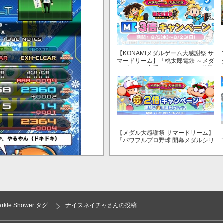
【KONAMIメダルゲーム大感謝祭 サ
マードリーム】「桃太郎電鉄 ～メダ
ルゲームも定番！～」でマイル獲得
数が3倍！
【メダル大感謝祭 サマードリーム】
「パワフルプロ野球 開幕メダルシリ
ーズ！ 二刀流！」で獲得できるPP
が2倍！
parkle Shower タグ
ナイスネイチャさんの投稿