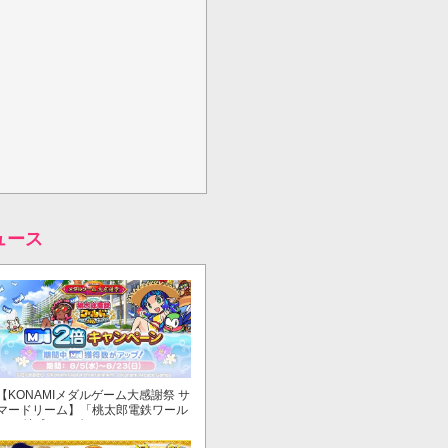
ュース
【KONAMIメダルゲーム大感謝祭 サ
マードリーム】「桃太郎電鉄ワール
ド ～地球もメダルもまわってる！
～」でマイル獲得数が2倍！