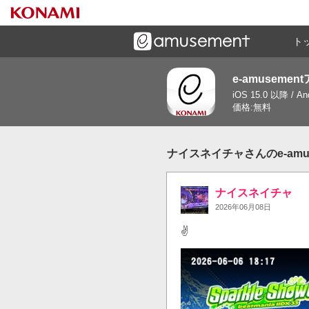
ト
e-amusemen
ーズメントゲームと連携したコミュニケーションアプリで
iOS 15.0 以降 / A
す
価格:無料
ナイスネイチャさんのe-amu
ナイスネイチャ
2026年06月08日
✌️