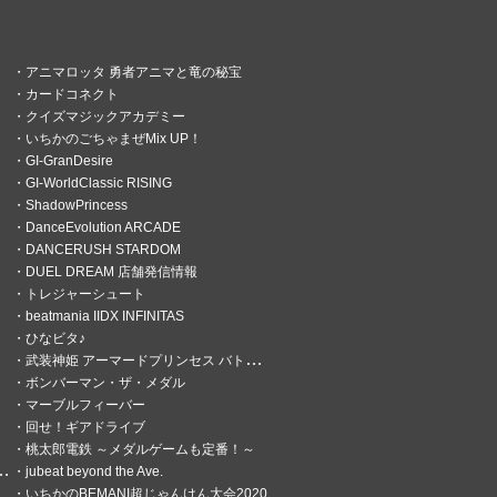
アニマロッタ 勇者アニマと竜の秘宝
カードコネクト
クイズマジックアカデミー
いちかのごちゃまぜMix UP！
GI-GranDesire
GI-WorldClassic RISING
ShadowPrincess
DanceEvolution ARCADE
DANCERUSH STARDOM
DUEL DREAM 店舗発信情報
トレジャーシュート
beatmania IIDX INFINITAS
ひなビタ♪
武装神姫 アーマードプリンセス バトルコンダクター
ボンバーマン・ザ・メダル
マーブルフィーバー
回せ！ギアドライブ
桃太郎電鉄 ～メダルゲームも定番！～
jubeat beyond the Ave.
いちかのBEMANI超じゃんけん大会2020