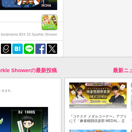
beatmania IIDX 33 Sparkle Shower
Sparkle Showerの最新投稿
最新ニ
いきます。
『コナステ メダルコーナー』アプリ
にて「麻雀格闘倶楽部 MEDAL」正
式リリース！