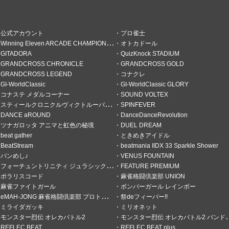
公式アカウント
プロ雀士
Winning Eleven ARCADE CHAMPIONSHIP
オトカドール
ンの倍
GITADORA
QuizKnock STADIUM
GRANDCROSS CHRONICLE
GRANDCROSS GOLD
GRANDCROSS LEGEND
コナクレ
GI-WorldClassic
GI-WorldClassic GLORY
コナステ メダルコーナー
SOUND VOLTEX
スティールクロニクルヴィクトルーパーズ
SPINFEVER
DANCE aROUND
DanceDanceRevolution
ツナガロッタ アニマと虹色の秘境
DUEL DREAM
beat gather
ときめきアイドル
BeatStream
beatmania IIDX 33 Sparkle Shower
バンめし♪
VENUS FOUNTAIN
フォーチュントリニティ ジュラシックトレジャー
FEATURE PREMIUM
ポラリスコード
麻雀格闘倶楽部 UNION
麻雀ファイトガール
ボンバーガール レインボー
eMAH-JONG 麻雀格闘倶楽部 プロトーナメント
祭deフィーバー!!
ミライダガッキ
ミリオネット
モンスター烈伝 オレカバトル2
モンスター烈伝 オレカバトル2 パンドラのメダル
REFLEC BEAT
REFLEC BEAT plus