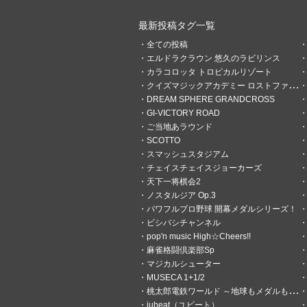
0
0
最新投稿タグ一覧
全ての投稿
頓瀬ハナ
エルドラクラウン 悠久のラビリンス
1時間前
世界はイスファハー
カラコロッタ トロピカルリゾート
クイズマジックアカデミー ロストファンタリウム
DREAM SPHERE GRANDCROSS
GI-VICTORY ROAD
ご当地あラウンド
SCOTTO
スマッシュスタジアム
チェイスチェイスジョーカーズ
天下一将棋会2
ノスタルジア Op.3
パワフルプロ野球 開幕メダルシリーズ！
ビシバシチャンネル
pop'n music High☆Cheers!!
麻雀格闘倶楽部Sp
マジカルシューター
MUSECA 1+1/2
桃太郎電鉄ワールド ～地球もメダルもまわってる！～
jubeat（ユビート）