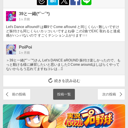
39と一緒(*˘︶˘*)
1ヶ月前
Let's Dance aRound!! は🟥9で Come aRound と同じくらい 難しいですけ
ど振付けも同じくらいカッコいいですよね😆 この2曲でEXC 取れると達成
感がハンパないので すごくテンション上がります↑↑↑
PoiPoi
1ヶ月前
＞39と一緒(*˘︶˘*)さん Let’s DANCE aROUND 振付け楽しかったので、も
っと動ける様に練習したいと思いました󾌲 Come aroundはしばらくやって
ないからもう忘れてますねコレは…󾌺
続きを読み込む
前の投稿
投稿一覧
次の投稿