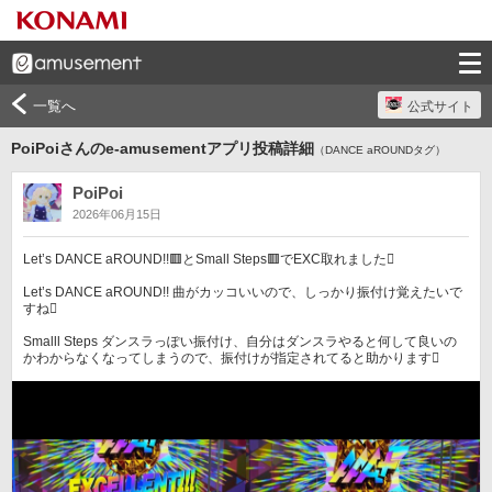
一覧へ
公式サイト
PoiPoiさんのe-amusementアプリ投稿詳細
（DANCE aROUNDタグ）
PoiPoi
2026年06月15日
Let’s DANCE aROUND!!🟥とSmall Steps🟥でEXC取れました󾌵

Let’s DANCE aROUND!! 曲がカッコいいので、しっかり振付け覚えたいで
すね󾌲

Smalll Steps ダンスラっぽい振付け、自分はダンスラやると何して良いの