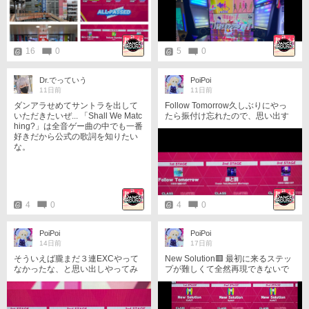
ーがキリ番。
い😭
16
0
5
0
Dr.でっていう
PoiPoi
11日前
11日前
ダンアラせめてサントラを出して
Follow Tomorrow久しぶりにやっ
いただきたいぜ... 「Shall We Matc
たら振付け忘れたので、思い出す
hing?」は全音ゲー曲の中でも一番
ために踊ってきました☺️ ダンスラ
好きだから公式の歌詞を知りたい
もやってみてるのですが、Debug
な。
Danceが楽しくて練習中👊 ダンス
ラって意外と判定厳しいですね…
ダンアラの判定に慣れたら鬼難し
く感じます👹 あとリザルト撮影し
たら反射で顔が写ってた😭
4
0
4
0
PoiPoi
PoiPoi
14日前
17日前
そういえば朧まだ３連EXCやって
New Solution🟥 最初に来るステッ
なかったな、と思い出しやってみ
プが難しくて全然再現できないで
ました👊 仕事で重い荷物運んだ際
いたのですが、ダンアラ熟練者の
に腰を痛めてしまい、屈むのがつ
方に詳しく動きを教えていただく
らい、でもダンアラやめられねぇ
ことができ、やっとできる様にな