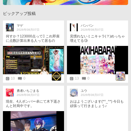
ピックアップ投稿
マゲ
バンバン
2026年08月07日
2026年08月07日
何すか？123000点って󾍋 これ即座
見慣れないミニキャラ(？)めっちゃ
に点数計算出来る人って居るの
増えてる🧐
か？ 本日はともたんlegendカード
を求めて1時間歩いてラウンドワン
半道橋店に行ったら2台の内1台故
障1台飲み物置いて台確保されてい
て打てませんでした🥺 もう半道橋
は永久に2台設置のまま？ まあそ
のお陰でポップンミュージックの
調子が良くいい1日となりました󾌲
10
0
13
0
勇者いちごまる
ユウ
2026年08月07日
2026年08月07日
現在、4人ボンバー卓にて木下遥さ
おはようございます(*^_^*) 今日も
んと対局中です。
頑張って行きましょう♪