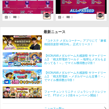
😭
りました😭ありがとうございま
す！ この曲もトレーニングで4曲
連続行けたので、4連EXC達成です
👍 次は苦手なチャールストンがで
きる様に練習せねば…
6
0
4
0
最新ニュース
『コナステ メダルコーナー』アプリにて「麻雀
格闘倶楽部 MEDAL」正式リリース！
【KONAMIメダルゲーム大感謝祭 サマードリー
ム】「桃太郎電鉄ワールド ～地球もメダルもま
わってる！～」でマイル獲得数が2倍！
【KONAMIメダルゲーム大感謝祭 サマードリー
ム】「桃太郎電鉄 ～メダルゲームも定番！～」
でマイル獲得数が3倍！
フォーチュントリニティ ジュラシックトレジャ
ーで、FTポイント2倍キャンペーン開始！
ニュース一覧へ