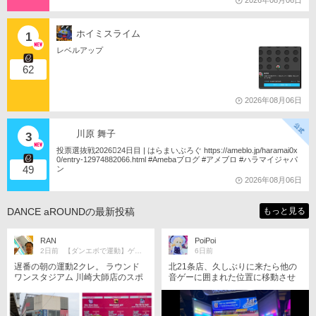
2026年08月06日
ホイミスライム
1
レベルアップ
62
2026年08月06日
川原 舞子
3
投票選抜戦2026󾇟24日目 | はらまいぶろぐ https://ameblo.jp/haramai0x
0/entry-12974882066.html #Amebaブログ #アメブロ #ハラマイジャパ
49
ン
2026年08月06日
DANCE aROUNDの最新投稿
もっと見る
RAN
PoiPoi
2日前
【ダンエボで運動】ゲーセン作りたい
6日前
遅番の朝の運動2クレ。 ラウンド
北21条店、久しぶりに来たら他の
ワンスタジアム 川崎大師店のスポ
音ゲーに囲まれた位置に移動させ
ッチャ外の1階アミューズメントコ
られていた🙄 以前から音量小さめ
ーナーに10年以上ぶり？に来まし
だったのに、この位置だと周りの
た。 ダンアラありました。 カロリ
音に負けてゲームの音が聴こえな