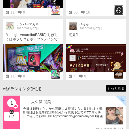
11
0
35
16
ボンバーアカネ
ゆぅか
2026年08月07日
2026年08月07日
Midnight Amaretto(BASIC) しばら
初見󾭖
くはポラリコとポップンメインで
していたけど今日は他の機種をし
たりした
11
0
4
0
eね!ランキング(日別)
もっと見る
大久保 朋美
1
今日は19時くらいから三麻に２時間くらい参戦します🧸
󾬏 明日はお仕事前12時10分から東風予定です❣️❣️ マッチ
62
ング狙ってね🫶󾬍 󾕆⇨ https://ameblo.jp/tomotanyao/ #麻雀
格闘倶楽部 #投票選抜戦2026 #ともたんファミリー