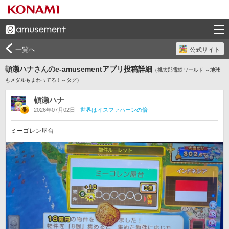
一覧へ
公式サイト
頓瀬ハナさんのe-amusementアプリ投稿詳細
（桃太郎電鉄ワールド ～地球
もメダルもまわってる！～タグ）
頓瀬ハナ
2026年07月02日
世界はイスファハーンの倍
ミーゴレン屋台