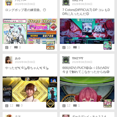
ハイパー
∇IKE*P∇
2026年08月09日
2026年08月09日
ロングポップ君の練習曲。😶
7 Colors(DIFFICULT) DP コレもD
DRに入ったんだ😊
7
0
10
0
あゆ
∇IKE*P∇
2026年08月09日
2026年08月09日
やったぜ٩( ᐛ )و母ちゃん٩( ᐛ )و
666(ADV) PUC‼️😆👍 ☆15のADV
今まで触れてこなかったからね😅
今日は以上です。
12
0
12
1
クマ
ダークグレイ・Ｎｏ２２４