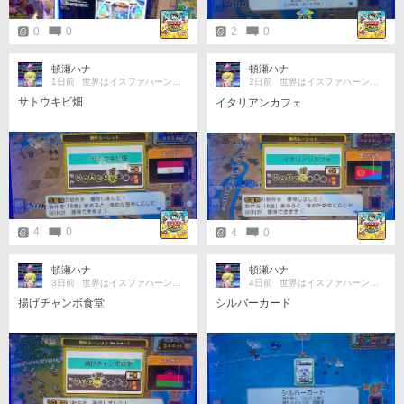
0
0
2
0
頓瀬ハナ
頓瀬ハナ
1日前
世界はイスファハーンの倍
2日前
世界はイスファハーンの倍
サトウキビ畑
イタリアンカフェ
4
0
4
0
頓瀬ハナ
頓瀬ハナ
3日前
世界はイスファハーンの倍
4日前
世界はイスファハーンの倍
揚げチャンボ食堂
シルバーカード