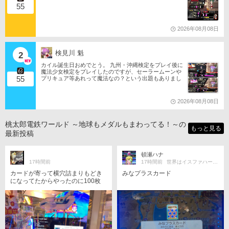
55
2026年08月08日
検見川 魁
2
カイル誕生日おめでとう。 九州・沖縄検定をプレイ後に
魔法少女検定をプレイしたのですが、セーラームーンや
55
プリキュア等あれって魔法なの？という出題もありまし
たね。 それならばミサの魔法物語や悠久幻想曲等からも
出題は…されるのか…な？(爆)されたら私は大喜びなの
ですが…(大爆)
2026年08月08日
桃太郎電鉄ワールド ～地球もメダルもまわってる！～の
もっと見る
最新投稿
頓瀬ハナ
17時間前
17時間前
世界はイスファハーンの倍
カードが寄って横穴詰まりもどき
みなプラスカード
になってたからやったのに100枚
くらい増えたとこでエラー😑 おも
んね