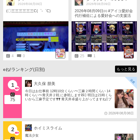
2026年08月09日
2026年08月09日
(〇三三三三三三C(゜-゜C)
2026年08月09日㈰ #アイコ愛好会
代行補佐による愛好会への支援活
動である😀。 僅かな時間しか支援
できなかったが😅。 代行補佐は支
援活動を終えて代行と帰る途中、
自分達は魔法少女なのではと思い
込んでいたようだ🤔。
4
0
25
1
eね!ランキング(日別)
もっと見る
大久保 朋美
1
今日はお仕事前 12時10分くらい〜三麻２時間くらい 14
時くらい〜青天井２戦 に参戦します🧸󾬏 明日は21時くら
75
いから三麻予定です❣️❣️ 青天井卓盛り上がってますね󾬌️プ
ロは2戦限定ですがやってみようと思います󾍘󾠔 󾕆⇨ http
s://ameblo.jp/tomotanyao/ #麻雀格闘倶楽部 #投票選抜戦2
026 #ともたんファミリー
2026年08月08日
ホイミスライム
2
魔法少女