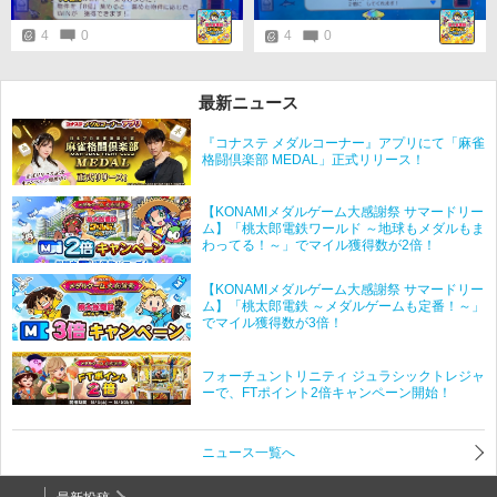
4
0
4
0
最新ニュース
『コナステ メダルコーナー』アプリにて「麻雀
格闘倶楽部 MEDAL」正式リリース！
【KONAMIメダルゲーム大感謝祭 サマードリー
ム】「桃太郎電鉄ワールド ～地球もメダルもま
わってる！～」でマイル獲得数が2倍！
【KONAMIメダルゲーム大感謝祭 サマードリー
ム】「桃太郎電鉄 ～メダルゲームも定番！～」
でマイル獲得数が3倍！
フォーチュントリニティ ジュラシックトレジャ
ーで、FTポイント2倍キャンペーン開始！
ニュース一覧へ