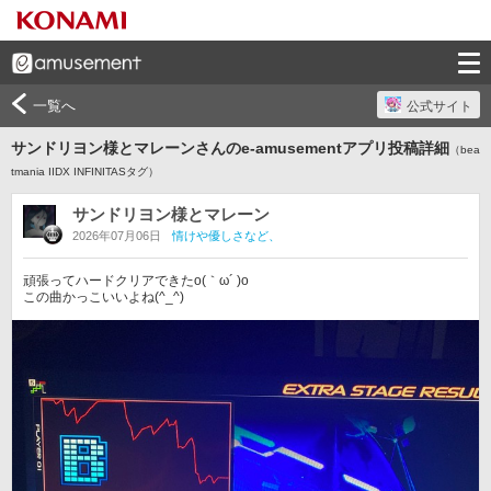
一覧へ
公式サイト
サンドリヨン様とマレーンさんのe-amusementアプリ投稿詳細
（bea
tmania IIDX INFINITASタグ）
サンドリヨン様とマレーン
2026年07月06日
情けや優しさなど、
頑張ってハードクリアできたo(｀ω´ )o

この曲かっこいいよね(^_^)