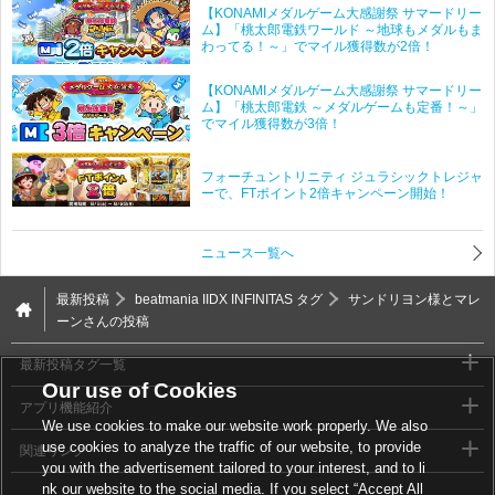
【KONAMIメダルゲーム大感謝祭 サマードリー
ム】「桃太郎電鉄ワールド ～地球もメダルもま
わってる！～」でマイル獲得数が2倍！
【KONAMIメダルゲーム大感謝祭 サマードリー
ム】「桃太郎電鉄 ～メダルゲームも定番！～」
でマイル獲得数が3倍！
フォーチュントリニティ ジュラシックトレジャ
ーで、FTポイント2倍キャンペーン開始！
ニュース一覧へ
最新投稿
beatmania IIDX INFINITAS タグ
サンドリヨン様とマレ
ーンさんの投稿
最新投稿タグ一覧
Our use of Cookies
アプリ機能紹介
We use cookies to make our website work properly. We also
use cookies to analyze the traffic of our website, to provide
関連リンク
you with the advertisement tailored to your interest, and to li
nk our website to the social media. If you select “Accept All