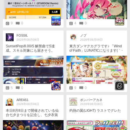
9
0
4
0
FOSSIL
ノブ
2026年08月08日
2026年08月08日
SunsetPop/8.00/S 解禁曲でS達
東方ダンマクカグラです♪ 「Wind
成。スキル対象にも届きそう。
of Faith」LUNATICになります(｀･
ω･´)ゞ 「FRAME PERFECT!!!」が
達成出来ました🆙
♪⁠ ⁠\⁠(⁠^⁠ω⁠^⁠\⁠ ⁠)〜⁠(⁠꒪⁠꒳⁠꒪⁠)⁠〜(⁠ ⁠/⁠^⁠ω⁠^⁠)⁠/⁠♪⁠♪
5
0
9
0
AREA51
ボンバーアカネ
2026年08月08日
2026年08月08日
本日8月8日まで開催されている仙
灼熱の翼(LIGHT) ラストでグレた
台七夕まつりを記念し、七夕衣装
で8ちゃんさんの時報参加させてい
ただきます。 皆様、もし同組にな
ることがあればよろしくお願いい