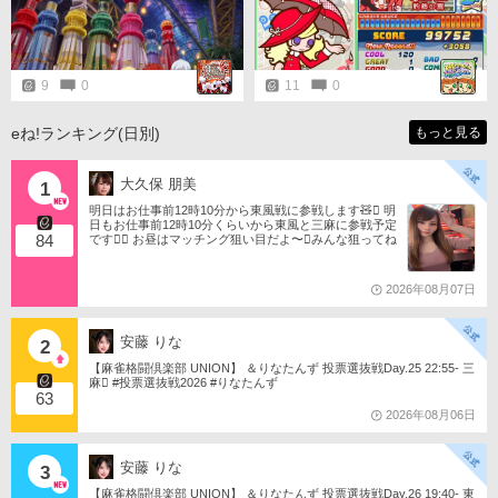
たします。
9
0
11
0
eね!ランキング(日別)
もっと見る
大久保 朋美
1
明日はお仕事前12時10分から東風戦に参戦します🧸󾬏 明
日もお仕事前12時10分くらいから東風と三麻に参戦予定
84
です󾠔󾭠 お昼はマッチング狙い目だよ〜󾍘みんな狙ってね
󾬌️ 󾕆⇨ https://ameblo.jp/tomotanyao/ #麻雀格闘倶楽部 #投
票選抜戦2026 #ともたんファミリー
2026年08月07日
安藤 りな
2
【麻雀格闘倶楽部 UNION】 ＆りなたんず 投票選抜戦Day.25 22:55- 三
麻󾆽 #投票選抜戦2026 #りなたんず
63
2026年08月06日
安藤 りな
3
【麻雀格闘倶楽部 UNION】 ＆りなたんず 投票選抜戦Day.26 19:40- 東