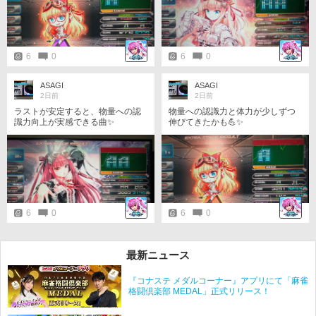
6
0
6
0
ASAGI
ASAGI
2日前
2日前
ラストが安定すると、物量への認
物量への認識力と体力が少しずつ
識力向上が実感できる曲✨
伸びてきたかも💪✨
6
0
6
0
最新ニュース
『コナステ メダルコーナー』アプリにて「麻雀
格闘倶楽部 MEDAL」正式リリース！