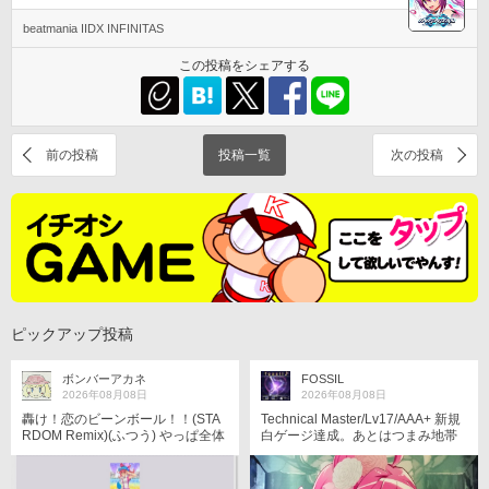
beatmania IIDX INFINITAS
この投稿をシェアする
前の投稿
投稿一覧
次の投稿
ピックアップ投稿
ボンバーアカネ
FOSSIL
2026年08月08日
2026年08月08日
轟け！恋のビーンボール！！(STA
Technical Master/Lv17/AAA+ 新規
RDOM Remix)(ふつう) やっぱ全体
白ゲージ達成。あとはつまみ地帯
的に前よりは出来なくなっている
は課題。
な