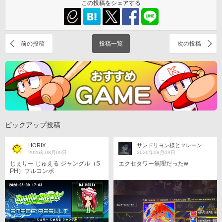
この投稿をシェアする
前の投稿
投稿一覧
次の投稿
ピックアップ投稿
HORIX
サンドリヨン様とマレーン
2026年08月09日
2026年08月09日
じぇりー じゅえる ジャングル（S
エクセタワー無理だったw
PH）フルコンボ