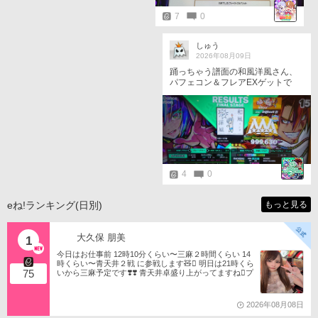
7
0
しゅう
2026年08月09日
踊っちゃう譜面の和風洋風さん、
パフェコン＆フレアEXゲットで
す！ 縦連と、8分踏みの最後が同
時とかあるけど、 やっぱり簡単な
11です。
4
0
eね!ランキング(日別)
もっと見る
大久保 朋美
1
今日はお仕事前 12時10分くらい〜三麻２時間くらい 14
時くらい〜青天井２戦 に参戦します🧸󾬏 明日は21時くら
75
いから三麻予定です❣️❣️ 青天井卓盛り上がってますね󾬌️プ
ロは2戦限定ですがやってみようと思います󾍘󾠔 󾕆⇨ http
s://ameblo.jp/tomotanyao/ #麻雀格闘倶楽部 #投票選抜戦2
026 #ともたんファミリー
2026年08月08日