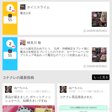
ホイミスライム
2
魔法少女
55
2026年08月08日
検見川 魁
2
カイル誕生日おめでとう。 九州・沖縄検定をプレイ後に
魔法少女検定をプレイしたのですが、セーラームーンや
55
プリキュア等あれって魔法なの？という出題もありまし
たね。 それならばミサの魔法物語や悠久幻想曲等からも
出題は…されるのか…な？(爆)されたら私は大喜びなの
ですが…(大爆)
2026年08月08日
コナクレの最新投稿
もっと見る
ぬーちゃん
ぬーちゃん
7時間前
コツコツ4麻で雀星Lv5目指す
2日前
コツコツ4麻で雀星Lv5目指す
景品が届きました ポケットティッ
コナクレ景品発送された
シュケース、結構大きいですね