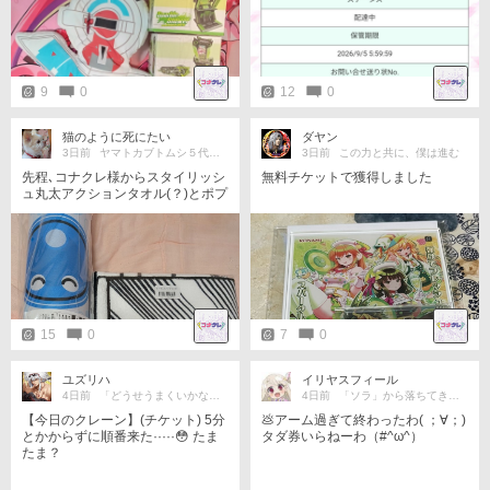
9
0
12
0
猫のように死にたい
ダヤン
3日前
ヤマトカブトムシ５代目累代飼育中
3日前
この力と共に、僕は進む
先程､コナクレ様からスタイリッシ
無料チケットで獲得しました
ュ丸太アクションタオル(？)とポプ
のデスクマットが届きました☆ あ
りがとうございました✨
15
0
7
0
ユズリハ
イリヤスフィール
4日前
「どうせうまくいかない」でいい
4日前
「ソラ」から落ちてきた宇宙人。
【今日のクレーン】(チケット) 5分
💩アーム過ぎて終わったわ( ；∀；)
とかからずに順番来た·····😳 たま
タダ券いらねーわ（#^ω^）
たま？