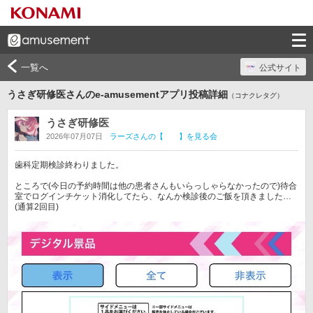
一覧へ
公式サイト
うさぎ研修医さんのe-amusementアプリ投稿詳細
（コナクレタグ）
うさぎ研修医
2026年07月07日
ラーズさんの【 】を見る会
歯科定期検診終わりました。

ところで(今日の予約時間は他の患者さんもいらっしゃらなかったので)待合
室でログインチケット消化してたら、なんか検診後のご飯を頂きました…
(通算2回目)