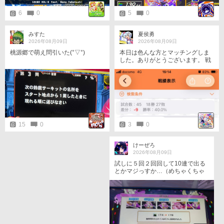
6
0
5
0
みすた
夏侯勇
2026年08月09日
2026年08月09日
本日は色んな方とマッチングしま
桃源郷で萌え問引いた(°▽°)
した。ありがとうございます。 戦
績は18勝27敗と大きく負け越し。
前日の戦績と合わせても22勝29敗
ですね。 4連勝した後に怒涛の12
連敗。私が前使うと負けると言わ
んばかりの負けっぷりで、途中か
ら初期ピックをブラスに変更。ブ
ラスだけ戦績が途中プラスになっ
たものの、最終的には負け越し
3
0
15
0
に。ゲージも半分を切りました。
このまま降格の流れか…。 気が付
けばイベント完走してました。最
けーぜろ
後だけ追いガチャをやってシロち
2026年08月09日
ゃんの水着手に入れられたのが唯
試しに５回２回回して10連で出る
一の救いか。
とかマジっすか…（めちゃくちゃ
嬉しい