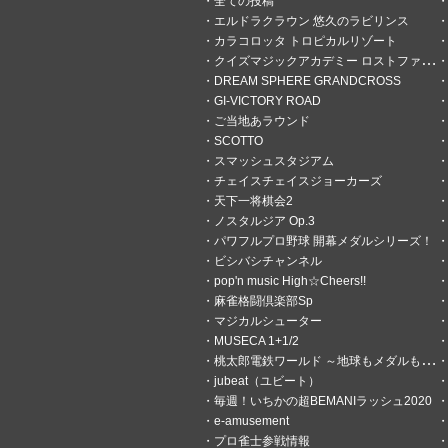
全ての投稿
エルドラクラウン 悠久のラビリンス
カラコロッタ トロピカルリゾート
クイズマジックアカデミー ロストファンタリウム
DREAM SPHERE GRANDCROSS
GI-VICTORY ROAD
ご当地あラウンド
SCOTTO
スマッシュスタジアム
チェイスチェイスジョーカーズ
天下一将棋会2
ノスタルジア Op.3
パワフルプロ野球 開幕メダルシリーズ！
ビシバシチャンネル
pop'n music High☆Cheers!!
麻雀格闘倶楽部Sp
マジカルシューター
MUSECA 1+1/2
桃太郎電鉄ワールド ～地球もメダルもまわってる！～
jubeat（ユビート）
6
0
毎週！いちかの超BEMANIラッシュ2020
e-amusement
プロ雀士参戦情報
Dr.でっていう