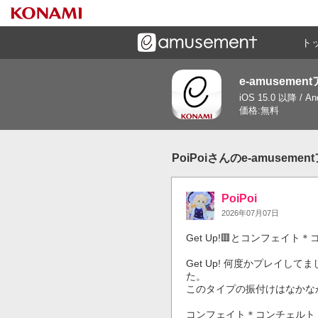
ト
e-amusemen
ーズメントゲームと連携したコミュニケーションアプリで
iOS 15.0 以降 / A
す
価格:無料
PoiPoiさんのe-amusem
PoiPoi
2026年07月07日
Get Up!🟥とコンフェイト＊
Get Up! 何度かプレイし
た。

このタイプの振付けはなかなか
コンフェイト＊コンチェルト