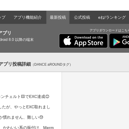
ップ
アプリ機能紹介
最新投稿
公式投稿
eね!ランキング
アプリダウンロードはこち
tアプリ
ndroid 8.0 以降の端末
entアプリ投稿詳細
（DANCE aROUNDタグ）
コンチェルト🟨でEXC達成😊

てましたが、やっとEXC取れまし
慣れません、難しい😓

　かわいい系の振付け、Merm