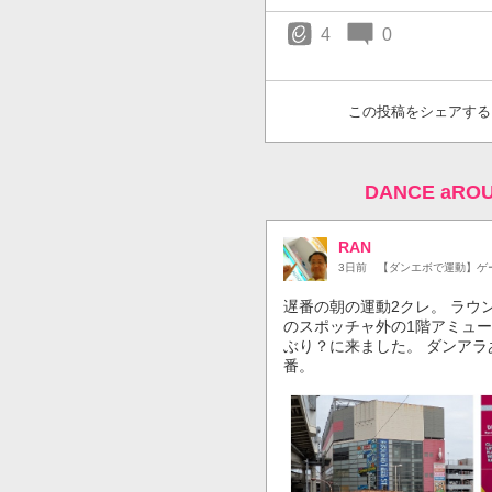
4
0
この投稿をシェアする
DANCE aR
RAN
3日前
【ダンエボで運動】ゲ
遅番の朝の運動2クレ。 ラウ
のスポッチャ外の1階アミュー
ぶり？に来ました。 ダンアラ
番。