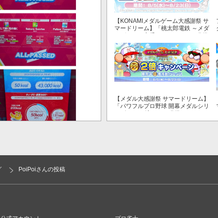
【KONAMIメダルゲーム大感謝祭 サ
マードリーム】「桃太郎電鉄 ～メダ
ルゲームも定番！～」でマイル獲得
数が3倍！
【メダル大感謝祭 サマードリーム】
「パワフルプロ野球 開幕メダルシリ
ーズ！ 二刀流！」で獲得できるPP
が2倍！
グ
PoiPoiさんの投稿
他の音ゲーに囲まれた位置に移
ら音量小さめだったのに、この位
の音が聴こえない😭