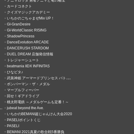
アニマロッタ 勇者アニマと竜の秘宝
カードコネクト
クイズマジックアカデミー
いちかのごちゃまぜMix UP！
GI-GranDesire
GI-WorldClassic RISING
ShadowPrincess
DanceEvolution ARCADE
DANCERUSH STARDOM
DUEL DREAM 店舗発信情報
トレジャーシュート
beatmania IIDX INFINITAS
ひなビタ♪
武装神姫 アーマードプリンセス バトルコンダクター
ボンバーマン・ザ・メダル
マーブルフィーバー
回せ！ギアドライブ
桃太郎電鉄 ～メダルゲームも定番！～
jubeat beyond the Ave.
いちかのBEMANI超じゃんけん大会2020
PASELIポイントくじ
PASELI
BEMANI 2021真夏の歌合戦5番勝負