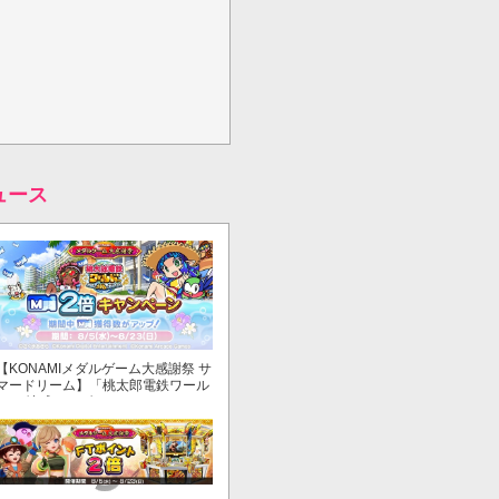
ュース
【KONAMIメダルゲーム大感謝祭 サ
マードリーム】「桃太郎電鉄ワール
ド ～地球もメダルもまわってる！
～」でマイル獲得数が2倍！