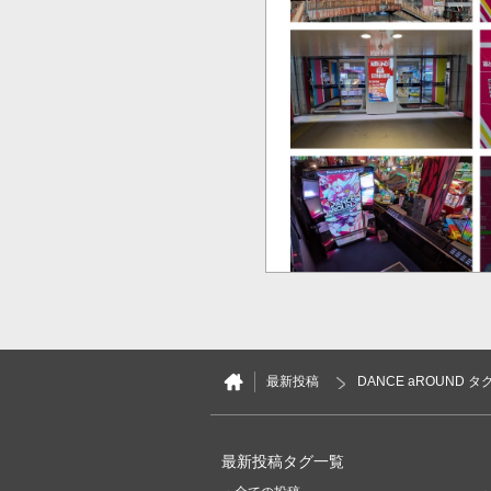
16
0
PoiPoi
最新投稿
DANCE aROUND タ
6日前
北21条店、久しぶりに来たら
動させられていた🙄 以前か
最新投稿タグ一覧
置だと周りの音に負けてゲーム