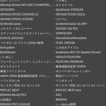
公式アカウント
プロ雀士
Winning Eleven ARCADE CHAMPIONSHIP
オトカドール
GITADORA
QuizKnock STADIUM
GRANDCROSS CHRONICLE
GRANDCROSS GOLD
GRANDCROSS LEGEND
コナクレ
GI-WorldClassic
GI-WorldClassic GLORY
コナステ メダルコーナー
SOUND VOLTEX
スティールクロニクルヴィクトルーパーズ
SPINFEVER
DANCE aROUND
DanceDanceRevolution
ツナガロッタ アニマと虹色の秘境
DUEL DREAM
beat gather
ときめきアイドル
BeatStream
beatmania IIDX 33 Sparkle Shower
バンめし♪
VENUS FOUNTAIN
フォーチュントリニティ ジュラシックトレジャー
FEATURE PREMIUM
ポラリスコード
麻雀格闘倶楽部 UNION
麻雀ファイトガール
ボンバーガール レインボー
eMAH-JONG 麻雀格闘倶楽部 プロトーナメント
祭deフィーバー!!
ミライダガッキ
ミリオネット
モンスター烈伝 オレカバトル2
モンスター烈伝 オレカバトル2 パンドラのメダル
REFLEC BEAT
REFLEC BEAT plus
BEMANI MusiQ FES
KAC
お絵描き
BEMANI
BEMANI PRO LEAGUE
い～あみゅ新聞