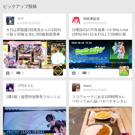
ピックアップ投稿
マゲ
関根摩姫菜
2026年08月08日
2026年08月08日
今日は昇龍盤2回発見からの1回刈
日曜(8/2)の弐寺成果 ☆4 Silly Love
り取り30枚を含む300枚程投票券
(SPN) AA+10 & FULL COMBO 新
稼げました 青天丼いや青天井万
曲時代(HEROIC VERSE時代)ぶり
歳〜 明日も青天井で300枚稼ぐ
に選曲 ソフラン怖かったけどなん
ぞ！
とかフルコンAA(｀･ω･´)ｷﾘｯ #IIDX
5
0
3
0
ズ円オスヒ
mass.
2026年08月08日
2026年08月08日
1勝1敗！縦壁特攻隊長ウルシくん
ココウォークにある100時間カレ
ー行ってみた🤗 バターチキンカレ
ー食べたよ 美味しい＋辛くなくて
食べやすかった♪（辛いと鼻水止ま
らんくて困るので🤧） 次行ったら
オリジナルビーフカレー食べてみ
たい！（これも辛くないらしい）
https://x.com/i/status/20860530679
30390648