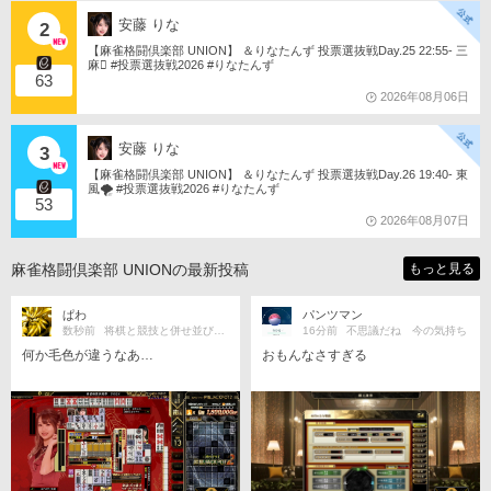
安藤 りな
2
【麻雀格闘倶楽部 UNION】 ＆りなたんず 投票選抜戦Day.25 22:55- 三
麻󾆽 #投票選抜戦2026 #りなたんず
63
2026年08月06日
安藤 りな
3
【麻雀格闘倶楽部 UNION】 ＆りなたんず 投票選抜戦Day.26 19:40- 東
風🌪️ #投票選抜戦2026 #りなたんず
53
2026年08月07日
麻雀格闘倶楽部 UNIONの最新投稿
もっと見る
ぱわ
パンツマン
数秒前
将棋と競技と併せ並び打ち大好き
16分前
不思議だね 今の気持ち
何か毛色が違うなあ…
おもんなさすぎる