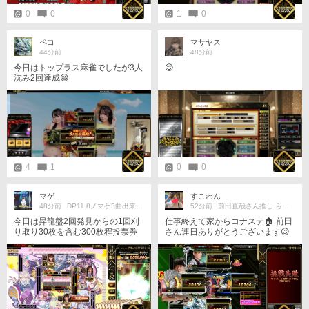
0
0
1
0
ペコ
マサヤス
44分前
48分前
今日はトップラス麻雀でしたが3人
😊
沈み2回達成😄
4
1
0
0
マゲ
すこわん
48分前
DP11.8ノマゲ3曲出来ました♪
52分前
前田直哉さん推し らっこ軍🦦󾬐
今日は昇龍盤2回発見からの1回刈
仕事終えて家からコナステ🏠 前田
り取り30枚を含む300枚程投票券
さん連日ありがとうございます😊
稼げました 青天丼いや青天井万
ラス回避するのに精一杯😭😭
歳〜 明日も青天井で300枚稼ぐ
ぞ！