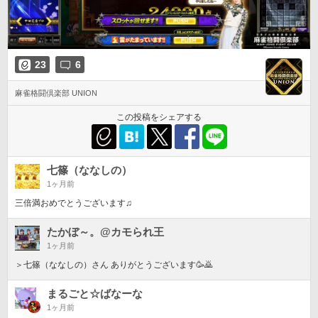
23
6
麻雀格闘倶楽部 UNION
この投稿をシェアする
七篠（ななしの）
1ヶ月前
三倍満おめでとうございます♫
たかぼ～。@カモられ王
1ヶ月前
＞七篠（ななしの）さん ありがとうございます🥳🙇
まるごと☆ばなーな
1ヶ月前