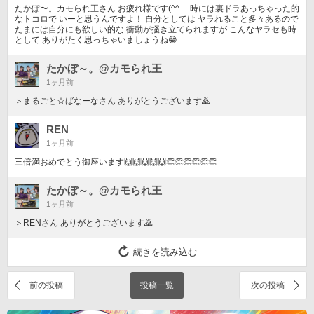
たかぼ〜。カモられ王さん お疲れ様です(^^ゞ 時には裏ドラあっちゃった的
なトコロで いーと思うんですよ！ 自分としては ヤラれること多々あるので
たまには自分にも欲しい的な 衝動が掻き立てられますが こんなヤラセも時
として ありがたく思っちゃいましょうね😁
たかぼ～。@カモられ王
1ヶ月前
＞まるごと☆ばなーなさん ありがとうございます🙇
REN
1ヶ月前
三倍満おめでとう御座います🙌🙌🙌🙌🙌👏👏👏👏👏👏
たかぼ～。@カモられ王
1ヶ月前
＞RENさん ありがとうございます🙇
続きを読み込む
前の投稿
投稿一覧
次の投稿