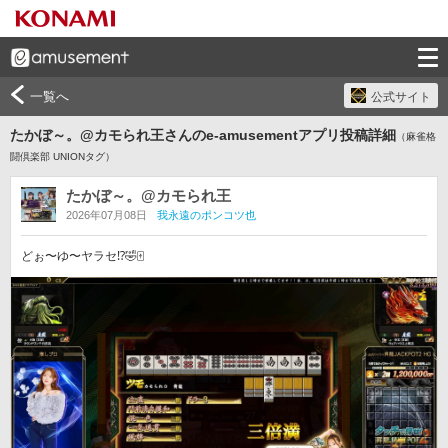
一覧へ
公式サイト
たかぼ～。@カモられ王さんのe-amusementアプリ投稿詳細
（麻雀格
闘倶楽部 UNIONタグ）
たかぼ～。@カモられ王
2026年07月08日
我永遠のポンコツ也
どぉ〜ゆ〜ヤラセ⁉️🤣🀄