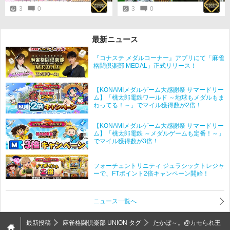
3
0
3
0
最新ニュース
『コナステ メダルコーナー』アプリにて「麻雀
格闘倶楽部 MEDAL」正式リリース！
【KONAMIメダルゲーム大感謝祭 サマードリー
ム】「桃太郎電鉄ワールド ～地球もメダルもま
わってる！～」でマイル獲得数が2倍！
【KONAMIメダルゲーム大感謝祭 サマードリー
ム】「桃太郎電鉄 ～メダルゲームも定番！～」
でマイル獲得数が3倍！
フォーチュントリニティ ジュラシックトレジャ
ーで、FTポイント2倍キャンペーン開始！
ニュース一覧へ
最新投稿
麻雀格闘倶楽部 UNION タグ
たかぼ～。@カモられ王