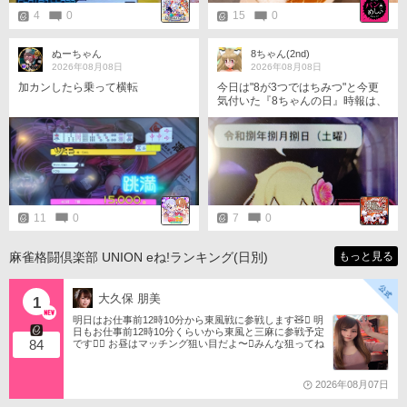
4
0
15
0
ぬーちゃん
8ちゃん(2nd)
2026年08月08日
2026年08月08日
加カンしたら乗って横転
今日は"8が3つではちみつ"と今更
気付いた『8ちゃんの日』時報は、
全戦全勝で終えました。 (途中で回
線が落ちそうになって焦った〜) 自
分とマッチング&共闘した方々は誠
にありがとうございました。
11
0
7
0
麻雀格闘倶楽部 UNION eね!ランキング(日別)
もっと見る
大久保 朋美
1
明日はお仕事前12時10分から東風戦に参戦します🧸󾬏 明
日もお仕事前12時10分くらいから東風と三麻に参戦予定
84
です󾠔󾭠 お昼はマッチング狙い目だよ〜󾍘みんな狙ってね
󾬌️ 󾕆⇨ https://ameblo.jp/tomotanyao/ #麻雀格闘倶楽部 #投
票選抜戦2026 #ともたんファミリー
2026年08月07日