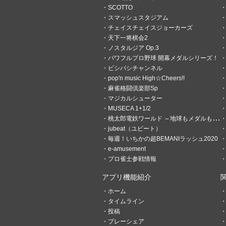
SCOTTO
スマッシュスタジアム
チェイスチェイスジョーカーズ
天下一将棋会2
ノスタルジア Op.3
パワフルプロ野球 開幕メダルシリーズ！
ビシバシチャンネル
pop'n music High☆Cheers!!
麻雀格闘倶楽部Sp
マジカルシューター
MUSECA 1+1/2
桃太郎電鉄ワールド ～地球もメダルもまわってる！～
jubeat（ユビート）
毎週！いちかの超BEMANIラッシュ2020
e-amusement
プロ雀士参戦情報
アプリ機能紹介
ホーム
タイムライン
投稿
プレーシェア