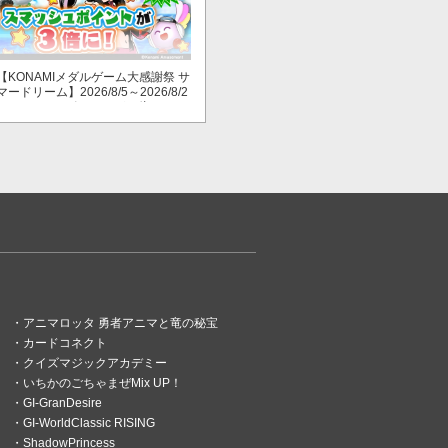
【KONAMIメダルゲーム大感謝祭 サ
マードリーム】2026/8/5～2026/8/2
3 スマッシュポイントが３倍に！
アニマロッタ 勇者アニマと竜の秘宝
カードコネクト
クイズマジックアカデミー
いちかのごちゃまぜMix UP！
GI-GranDesire
GI-WorldClassic RISING
ShadowPrincess