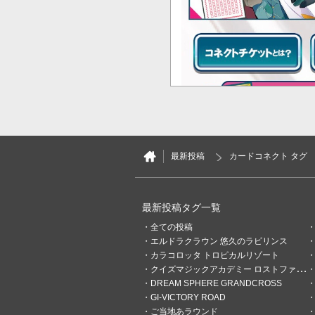
最新投稿
カードコネクト タグ
最新投稿タグ一覧
7
0
全ての投稿
エルドラクラウン 悠久のラビリンス
クマ
カラコロッタ トロピカルリゾート
13時間前
クイズマジックアカデミー ロストファンタリウム
4連続小吉です(^_^)
DREAM SPHERE GRANDCROSS
GI-VICTORY ROAD
ご当地あラウンド