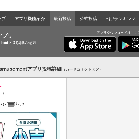
ップ
アプリ機能紹介
最新投稿
公式投稿
eね!ランキング
アプリダウンロードはこち
tアプリ
ndroid 8.0 以降の端末
-amusementアプリ投稿詳細
（カードコネクトタグ）
~
⌒｀）
ﾉ[▓▓]ﾌｧｻｯ