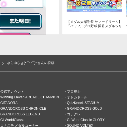
【メダル大感謝祭 サマードリーム】
「パワフルプロ野球 開幕メダルシリ
ーズ！ 二刀流！」で獲得できるPP
が2倍！
ゆらゆらぁ(~¯︶¯)~さんの投稿
公式アカウント
プロ雀士
Winning Eleven ARCADE CHAMPIONSHIP
オトカドール
GITADORA
QuizKnock STADIUM
GRANDCROSS CHRONICLE
GRANDCROSS GOLD
GRANDCROSS LEGEND
コナクレ
GI-WorldClassic
GI-WorldClassic GLORY
コナステ メダルコーナー
SOUND VOLTEX