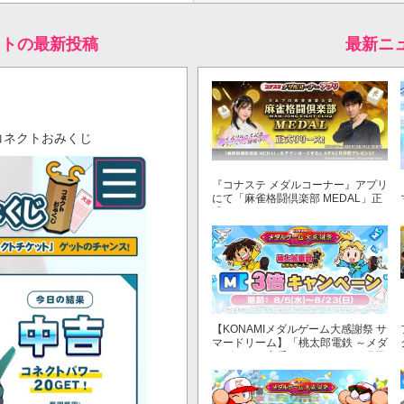
クトの最新投稿
最新ニ
コネクトおみくじ
『コナステ メダルコーナー』アプリ
にて「麻雀格闘倶楽部 MEDAL」正
式リリース！
【KONAMIメダルゲーム大感謝祭 サ
マードリーム】「桃太郎電鉄 ～メダ
ルゲームも定番！～」でマイル獲得
数が3倍！