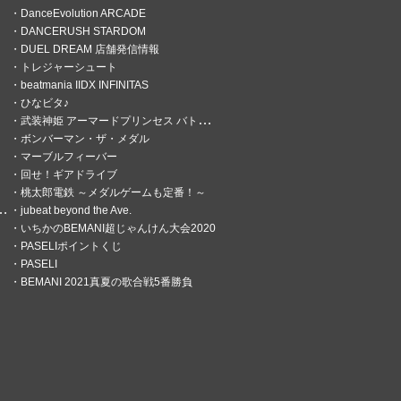
DanceEvolution ARCADE
DANCERUSH STARDOM
DUEL DREAM 店舗発信情報
トレジャーシュート
beatmania IIDX INFINITAS
ひなビタ♪
武装神姫 アーマードプリンセス バトルコンダクター
ボンバーマン・ザ・メダル
マーブルフィーバー
回せ！ギアドライブ
桃太郎電鉄 ～メダルゲームも定番！～
jubeat beyond the Ave.
いちかのBEMANI超じゃんけん大会2020
PASELIポイントくじ
PASELI
BEMANI 2021真夏の歌合戦5番勝負