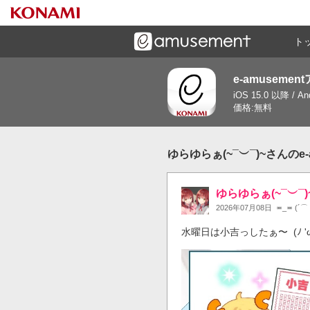
ト
e-amusemen
ーズメントゲームと連携したコミュニケーションアプリで
iOS 15.0 以降 / A
す
価格:無料
ゆらゆらぁ(~¯︶¯)~さんのe
ゆらゆらぁ(~¯︶¯)
2026年07月08日
≖_≖ (´
水曜日は小吉っしたぁ〜  (ﾉ 'ω')