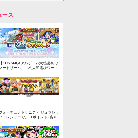
ュース
【KONAMIメダルゲーム大感謝祭 サ
マードリーム】「桃太郎電鉄ワール
ド ～地球もメダルもまわってる！
～」でマイル獲得数が2倍！
フォーチュントリニティ ジュラシッ
クトレジャーで、FTポイント2倍キ
ャンペーン開始！