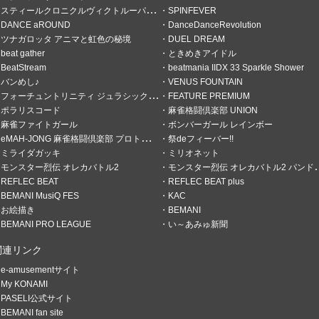
スティールクロニクルヴィクトルーパーズ
SPINFEVER
DANCE aROUND
DanceDanceRevolution
ツナガロッタ アニマと虹色の秘境
DUEL DREAM
beat gather
ときめきアイドル
BeatStream
beatmania IIDX 33 Sparkle Shower
バンめし♪
VENUS FOUNTAIN
フォーチュントリニティ ジュラシックトレジャー
FEATURE PREMIUM
ポラリスコード
麻雀格闘倶楽部 UNION
麻雀ファイトガール
ボンバーガール レインボー
eMAH-JONG 麻雀格闘倶楽部 プロトーナメント
祭deフィーバー!!
ミライダガッキ
ミリオネット
モンスター烈伝 オレカバトル2
モンスター烈伝 オレカバトル2 パンドラのメダル
REFLEC BEAT
REFLEC BEAT plus
BEMANI MusiQ FES
KAC
お絵描き
BEMANI
BEMANI PRO LEAGUE
い～あみゅ新聞
関連リンク
e-amusementサイト
My KONAMI
PASELI公式サイト
BEMANI fan site