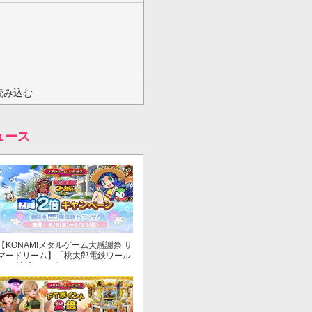
読み込む
ュース
【KONAMIメダルゲーム大感謝祭 サ
マードリーム】「桃太郎電鉄ワール
ド ～地球もメダルもまわってる！
～」でマイル獲得数が2倍！