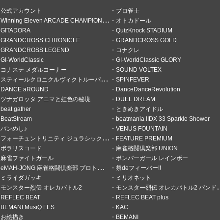
公式アカウント
プロ雀士
Winning Eleven ARCADE CHAMPIONSHIP
オトカドール
GITADORA
QuizKnock STADIUM
GRANDCROSS CHRONICLE
GRANDCROSS GOLD
GRANDCROSS LEGEND
コナクレ
GI-WorldClassic
GI-WorldClassic GLORY
コナステ メダルコーナー
SOUND VOLTEX
スティールクロニクルヴィクトルーパーズ
SPINFEVER
DANCE aROUND
DanceDanceRevolution
ツナガロッタ アニマと虹色の秘境
DUEL DREAM
beat gather
ときめきアイドル
BeatStream
beatmania IIDX 33 Sparkle Shower
♪
バンめし♪
VENUS FOUNTAIN
フォーチュントリニティ ジュラシックトレジャー
FEATURE PREMIUM
ブ♣️ ホント最高のマージャン
ポラリスコード
麻雀格闘倶楽部 UNION
麻雀ファイトガール
ボンバーガール レインボー
eMAH-JONG 麻雀格闘倶楽部 プロトーナメント
祭deフィーバー!!
ミライダガッキ
ミリオネット
モンスター烈伝 オレカバトル2
モンスター烈伝 オレカバトル2 パンドラのメダル
REFLEC BEAT
REFLEC BEAT plus
BEMANI MusiQ FES
KAC
お絵描き
BEMANI