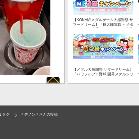
【KONAMIメダルゲーム大感謝祭 サ
マードリーム】「桃太郎電鉄 ～メダ
ルゲームも定番！～」でマイル獲得
数が3倍！
【メダル大感謝祭 サマードリーム】
「パワフルプロ野球 開幕メダルシリ
ーズ！ 二刀流！」で獲得できるPP
が2倍！
おまゆ★応援♪
N タグ
＊デノン＊さんの投稿
モ！裏3、11翻三倍満