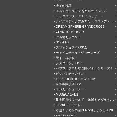
全ての投稿
エルドラクラウン 悠久のラビリンス
カラコロッタ トロピカルリゾート
クイズマジックアカデミー ロストファンタリウム
DREAM SPHERE GRANDCROSS
GI-VICTORY ROAD
ご当地あラウンド
SCOTTO
スマッシュスタジアム
0
0
チェイスチェイスジョーカーズ
天下一将棋会2
ダウニー
ノスタルジア Op.3
13分前
バジ絆の6が打ちたい
パワフルプロ野球 開幕メダルシリーズ！
ビシバシチャンネル
俺達のマージャンファイトクラ
pop'n music High☆Cheers!!
ゲーだわww
麻雀格闘倶楽部Sp
マジカルシューター
MUSECA 1+1/2
桃太郎電鉄ワールド ～地球もメダルもまわってる！～
jubeat（ユビート）
毎週！いちかの超BEMANIラッシュ2020
e-amusement