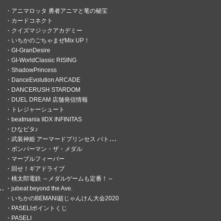
アニマロッタ 勇者アニマと竜の秘宝
カードコネクト
クイズマジックアカデミー
いちかのごちゃまぜMix UP！
GI-GranDesire
GI-WorldClassic RISING
ShadowPrincess
DanceEvolution ARCADE
DANCERUSH STARDOM
DUEL DREAM 店舗発信情報
トレジャーシュート
beatmania IIDX INFINITAS
ひなビタ♪
武装神姫 アーマードプリンセス バトルコンダクター
ボンバーマン・ザ・メダル
マーブルフィーバー
回せ！ギアドライブ
桃太郎電鉄 ～メダルゲームも定番！～
jubeat beyond the Ave.
いちかのBEMANI超じゃんけん大会2020
PASELIポイントくじ
PASELI