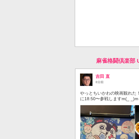
麻雀格闘倶楽部 
吉田 直
8分前
やっとちいかわの映画観れた
に18:50〜参戦しますm(_ _)m