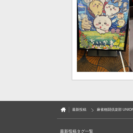
1
0
ピアス
10分前
卒業しても杉浦まゆ★
最新投稿
麻雀格闘倶楽部 UNIO
ツモり三暗刻立直、2索一発ツ
最新投稿タグ一覧