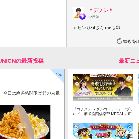
＊デノン＊
28日前
＞センガ34さん meも😁
続きを
UNIONの最新投稿
最新ニ
！ 今日は麻雀格闘倶楽部の東風
『コナステ メダルコーナー』アプリ
にて「麻雀格闘倶楽部 MEDAL」正
式リリース！