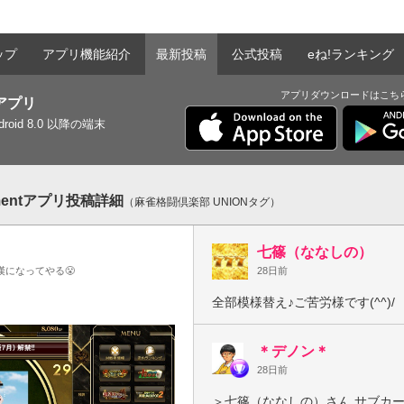
ップ
アプリ機能紹介
最新投稿
公式投稿
eね!ランキング
アプリダウンロードはこち
tアプリ
ndroid 8.0 以降の端末
mentアプリ投稿詳細
（麻雀格闘倶楽部 UNIONタグ）
七篠（ななしの）
漢になってやる😤
28日前
全部模様替え♪ご苦労様です(^^)/
＊デノン＊
28日前
＞七篠（ななしの）さん サブカー