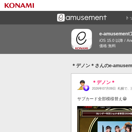
ト
e-amusemen
ーズメントゲームと連携したコミュニケーションアプリで
iOS 15.0 以降 / A
す
価格:無料
＊デノン＊さんのe-amuse
＊デノン＊
2026年07月09日
札幌で、
サブカード全部模様替え😁