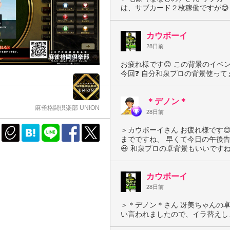
は、サブカード２枚稼働ですが😅
カウボーイ
28日前
お疲れ様です😊 この背景のイベ
今回❓ 自分和泉プロの背景使って
＊デノン＊
麻雀格闘倶楽部 UNION
28日前
＞カウボーイさん お疲れ様です
までですね、 早くて今日の午後告
😃 和泉プロの卓背景もいいですね
カウボーイ
28日前
＞＊デノン＊さん 冴美ちゃんの
い言われましたので、イラ替えし