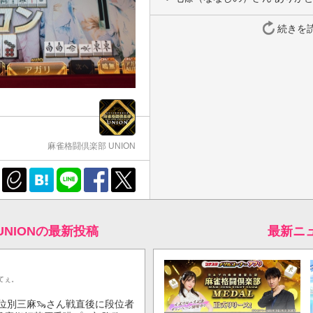
続きを
麻雀格闘倶楽部 UNION
UNIONの最新投稿
最新ニ
てぇ。
位別三麻🦦さん戦直後に段位者