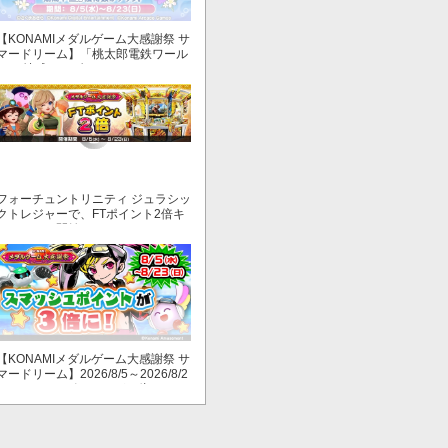
【KONAMIメダルゲーム大感謝祭 サ
マードリーム】「桃太郎電鉄ワール
ド ～地球もメダルもまわってる！
～」でマイル獲得数が2倍！
フォーチュントリニティ ジュラシッ
クトレジャーで、FTポイント2倍キ
ャンペーン開始！
【KONAMIメダルゲーム大感謝祭 サ
マードリーム】2026/8/5～2026/8/2
3 スマッシュポイントが３倍に！