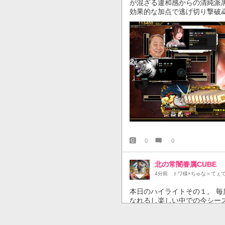
が混ざる違和感からの清純派
効果的な加点で逃げ切り撃破
0
0
北の常闇眷属CUBE
4分前
トワ様×ちゅな＝てぇ
本日のハイライトその１。 毎
なれるし楽しい中での今シーズ