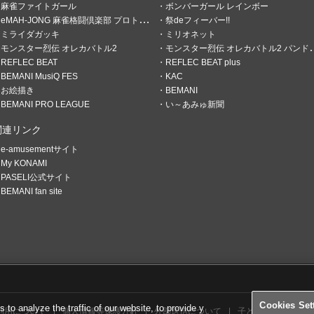
麻雀ファイトガール
ボンバーガール レインボー
eMAH-JONG 麻雀格闘倶楽部 プロトーナメント
祭deフィーバー!!
ミライダガッキ
ミリオネット
モンスター烈伝 オレカバトル2
モンスター烈伝 オレカバトル2 パンドラのメダル
REFLEC BEAT
REFLEC BEAT plus
BEMANI MusiQ FES
KAC
お絵描き
BEMANI
BEMANI PRO LEAGUE
い～あみゅ新聞
関連リンク
e-amusementサイト
My KONAMI
PASELI公式サイト
BEMANI fan site
負けるが麻雀。
Cookies Set
o analyze the traffic of our website, to provide y
利用について
個人情報等保護方針
外部送信について
子どもの安全基準に