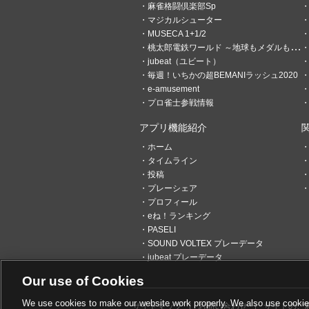
麻雀格闘倶楽部Sp
マジカルシューター
MUSECA 1+1/2
桃太郎電鉄ワールド ～地球もメダルもまわってる！～
jubeat（ユビート）
毎週！いちかの超BEMANIラッシュ2020
e-amusement
プロ雀士参戦情報
アプリ機能紹介
ホーム
1
0
タイムライン
投稿
練馬の錬金術師
プレーシェア
プロフィール
7分前
最善をつくしてもなお
eね！ランキング
ツモれるんだ。φ(..)メモメモ
PASELI
SOUND VOLTEX プレーデータ
jubeat プレーデータ
Our use of Cookies
We use cookies to make our website work properly. We also use cookies t
サイトマップ
お問い合わせ
サイトのご