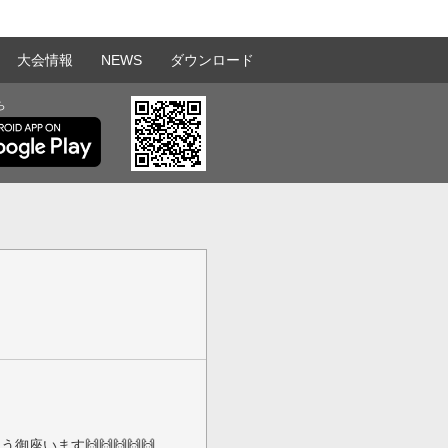
大会情報
NEWS
ダウンロード
ら
座います🙌🙌🙌🙌🙌