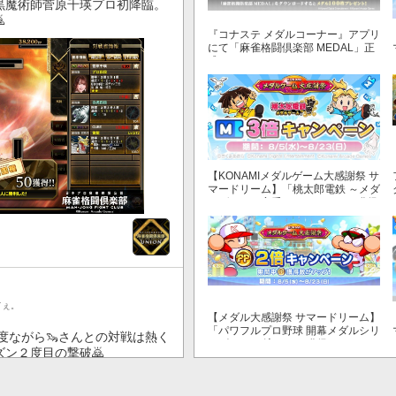
黒魔術師菅原千瑛プロ初降臨。

『コナステ メダルコーナー』アプリ
にて「麻雀格闘倶楽部 MEDAL」正
式リリース！
【KONAMIメダルゲーム大感謝祭 サ
マードリーム】「桃太郎電鉄 ～メダ
ルゲームも定番！～」でマイル獲得
数が3倍！
てぇ。
【メダル大感謝祭 サマードリーム】
「パワフルプロ野球 開幕メダルシリ
度ながら🦦さんとの対戦は熱く
ーズ！ 二刀流！」で獲得できるPP
ン２度目の撃破🙇
が2倍！