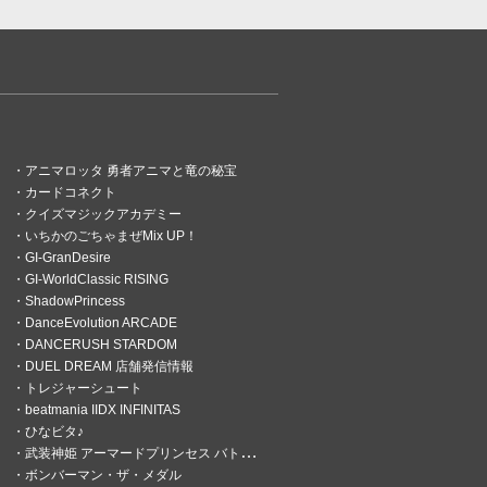
アニマロッタ 勇者アニマと竜の秘宝
カードコネクト
クイズマジックアカデミー
いちかのごちゃまぜMix UP！
GI-GranDesire
GI-WorldClassic RISING
ShadowPrincess
DanceEvolution ARCADE
DANCERUSH STARDOM
DUEL DREAM 店舗発信情報
トレジャーシュート
beatmania IIDX INFINITAS
ひなビタ♪
武装神姫 アーマードプリンセス バトルコンダクター
ボンバーマン・ザ・メダル