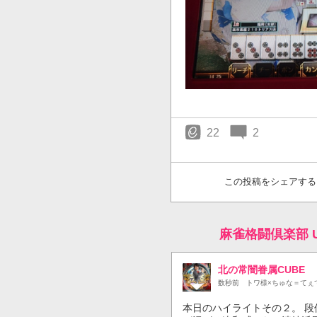
22
2
この投稿をシェアする
麻雀格闘倶楽部 
北の常闇眷属CUBE
数秒前
トワ様×ちゅな＝てぇ
本日のハイライトその２。 段