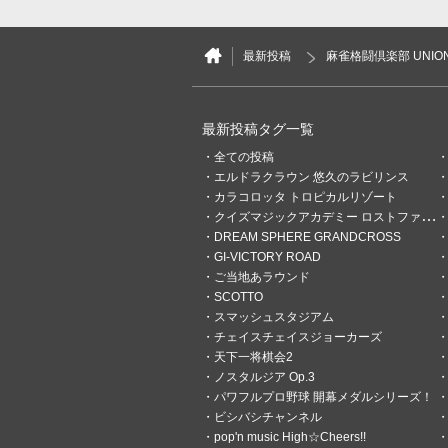
最新投稿
麻雀格闘倶楽部 UNIO
最新投稿タグ一覧
全ての投稿
エルドラクラウン 悠久のラビリンス
カラコロッタ トロピカルリゾート
2
1
クイズマジックアカデミー ロストファンタリウム
DREAM SPHERE GRANDCROSS
いしたん
GI-VICTORY ROAD
4分前
麻雀格闘倶楽部メイン
ご当地あラウンド
SCOTTO
こんばんはm(_ _)m 半荘
スマッシュスタジアム
お誕生日キリ番ゲット 今日は
チェイスチェイスジョーカーズ
した そろそろ投票権をeね！
天下一将棋会2
けも考えてはいるが 半荘メ
ノスタルジア Op.3
くれるプロが極端に少なく、マ
パワフルプロ野球 開幕メダルシリーズ！
ッチングにそこまでのこだわ
いますが何か躊躇する自分が
ビシバシチャンネル
pop'n music High☆Cheers!!