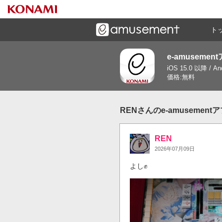
ト
e-amusemen
ーズメントゲームと連携したコミュニケーションアプリで
iOS 15.0 以降 / A
す
価格:無料
RENさんのe-amusemen
REN
2026年07月09日
よし✊