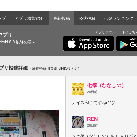
ップ
アプリ機能紹介
最新投稿
公式投稿
eね!ランキング
アプリダウンロードはこち
tアプリ
ndroid 8.0 以降の端末
tアプリ投稿詳細
（麻雀格闘倶楽部 UNIONタグ）
七篠（ななしの）
28日前
ナイス和了ですね(^^)/
REN
28日前
＞七篠（ななしの）さん ありがとう御