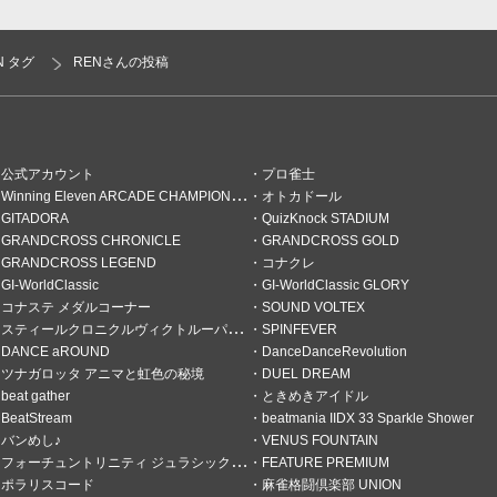
N タグ
RENさんの投稿
公式アカウント
プロ雀士
Winning Eleven ARCADE CHAMPIONSHIP
オトカドール
GITADORA
QuizKnock STADIUM
GRANDCROSS CHRONICLE
GRANDCROSS GOLD
GRANDCROSS LEGEND
コナクレ
GI-WorldClassic
GI-WorldClassic GLORY
で遊んでるよ☆
コナステ メダルコーナー
SOUND VOLTEX
スティールクロニクルヴィクトルーパーズ
SPINFEVER
リーグはいまいちでしたが4回目の
DANCE aROUND
DanceDanceRevolution
それで満足です お疲れさまで
ツナガロッタ アニマと虹色の秘境
DUEL DREAM
をしてくれているプロに振り分
beat gather
ときめきアイドル
インの自分には半荘にさんかして
BeatStream
beatmania IIDX 33 Sparkle Shower
ッチング率ほぼ0%に近い マ
バンめし♪
VENUS FOUNTAIN
りは無いので投票してもとは思
いる
フォーチュントリニティ ジュラシックトレジャー
FEATURE PREMIUM
ポラリスコード
麻雀格闘倶楽部 UNION