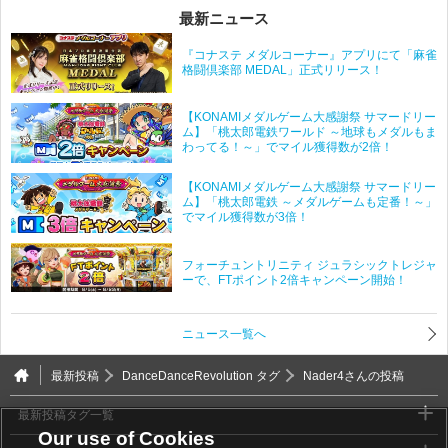
最新ニュース
『コナステ メダルコーナー』アプリにて「麻雀
格闘倶楽部 MEDAL」正式リリース！
【KONAMIメダルゲーム大感謝祭 サマードリー
ム】「桃太郎電鉄ワールド ～地球もメダルもま
わってる！～」でマイル獲得数が2倍！
【KONAMIメダルゲーム大感謝祭 サマードリー
ム】「桃太郎電鉄 ～メダルゲームも定番！～」
でマイル獲得数が3倍！
フォーチュントリニティ ジュラシックトレジャ
ーで、FTポイント2倍キャンペーン開始！
ニュース一覧へ
最新投稿
DanceDanceRevolution タグ
Nader4さんの投稿
最新投稿タグ一覧
Our use of Cookies