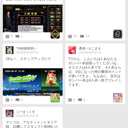
ね󾌰1124票！ 1対局で1位取れまし
た󾌱 CPU大暴れだったけど、危な
かったー！🥺 13時から仕事行って
きまーす󾍄 人間関係…疲れた󾍄30代
なのに白髪増えた󾆞‍🦳笑
9
1
23
14
TM@姫留使い
勇者いちごまる
2026年08月07日
2026年08月07日
󾭨︎8も！、ステップアップにて
T.Yさん、こんにちは󾇒 あなたも、
ボンバー卓頑張ってくださいね。
オススメは4人卓です。 4人卓なら
ば、1位になった時の獲得ポイント
が多いですよ。 ちなみに、自分は
ボンバー卓は4人卓一筋でプレイし
てます。
4
0
6
0
じーまっくす
2026年08月07日
マジコロ、アルティメットダイア
戦、10勝してスタンプとBGMいた