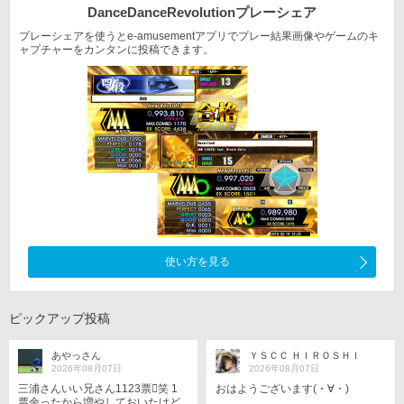
DanceDanceRevolution
プレーシェア
プレーシェアを使うとe-amusementアプリでプレー結果
画像やゲームのキ
ャプチャーをカンタンに投稿できます。
使い方を見る
ピックアップ投稿
あやっさん
ＹＳＣＣ ＨＩＲＯＳＨＩ
2026年08月07日
2026年08月07日
三浦さんいい兄さん1123票󾌾笑 1
おはようございます(・∀・)
票余ったから増やしておいたけど