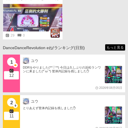
だきました😄🎶。
29
0
DanceDanceRevolution eね!ランキング(日別)
もっと見る
ユウ
1
DDRをやりました(*^▽^*) 今日は久しぶりの浜松ランワ
ンに来ました(*´ω`*) 筐体内記録を残しました✋️
12
2026年08月05日
ユウ
2
とりあえず筐体内記録を残しました✋️
11