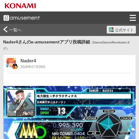
一覧へ
公式サイト
Nader4さんのe-amusementアプリ投稿詳細
（DanceDanceRevolutionタ
グ）
Nader4
2026年07月09日