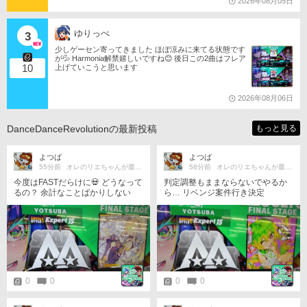
2026年08月05日
ゆりっぺ
3
少しゲーセン寄ってきました ほぼ涼みに来てる状態です
が💦 Harmonia解禁嬉しいですね😊 後日この2曲はフレア
10
上げていこうと思います
2026年08月06日
DanceDanceRevolutionの最新投稿
もっと見る
よつば
よつば
55分前
オレのリエちゃんが最胸だ!!
58分前
オレのリエちゃんが最胸だ!!
今度はFASTだらけに💀 どうなって
判定調整もままならないでやるか
るの？ 余計なことばかりしない
ら… リベンジ案件行き決定
で!! 今日はもう無理 来週また調整
からやり直そう
0
0
0
0