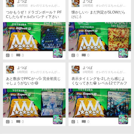
よつば
よつば
1時間前
オレのリエちゃんが最胸だ!!
1時間前
オレのリエちゃんが最胸だ!!
つかもうぜ！ドラゴンボール？ PF
懐かしい✨ まだ判定がSLOWだら
Cしたらギャルのパンティ下さい
けに💧
😆
0
0
0
0
よつば
よつば
1時間前
オレのリエちゃんが最胸だ!!
1時間前
オレのリエちゃんが最胸だ!!
あと数歩でPFCがっ💦 完全初見じ
表示タイミングを-2したら感じよ
ゃしょうがないか😄
くなってきた😁 レベル12でアルフ
ァベット前半から中盤に始まる曲
がほとんど手付けず状態だった💧
1
0
1
0