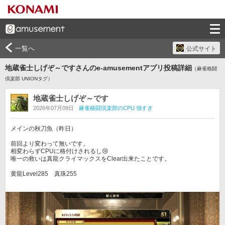
一覧へ
公式サイト
地蔵雀士しげぞ～ですさんのe-amusementアプリ投稿詳細
（麻雀格闘
倶楽部 UNIONタグ）
地蔵雀士しげぞ～です
2026年07月09日
麻雀格闘倶楽部のCPU 強すぎ
メインの秋刀魚（昨日）

前回より変わって無いです。

相変わらずCPUに格付けされるし😢

唯一の救いは真龍クライマックスをClear出来たことです。

黄龍Level285　真珠255
