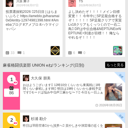
川原 舞子
TS
ナイト待ち合わせとなります。 ─
2026年08月07日
2026年08月07日
─なお注意事項として ①eアプリで
投票選抜戦2026 󾇟25日目 | はらま
よし決めたぞ！！！！メイン目標
私にブロックされてる方、 して
いぶろぐ https://ameblo.jp/haramai
変更！！ 今年中にSP足龍合格する
いる方は参加出来ません。 (そも
0x0/entry-12974981398.html #Am
ぞ！！！！！ SP足龍クリアで実質
そもこの投稿自体見えませんし) ②
ebaブログ #アメブロ #ハラマイジ
Lv18クリアもくっつくので一石二
明らかに相手に不快感を与えるス
ャパン
鳥󾮖 DPは中伝合格&NEPTUNEorN
タンプ (｢最悪ですわ｣など)の使
EPTUNE+到達が目標！！ 俺なら
用は禁止です。 ③ゲーム内や投稿
やれるぞ！！！！
での暴言は禁止です。 ④待ち合わ
せした人の順位が分かる画像の
投稿は控えて下さい(特にミノタウ
ロス組)。 マッチング画面の投稿
33
1
6
0
はOKです。 よろしくお願いしま
す。( - ᴗ - ) ﾍﾟｺﾘ
麻雀格闘倶楽部 UNION eね!ランキング(日別)
もっと見る
大久保 朋美
1
おはようございます󾀀️ 12時10分くらいから東風戦に1時
間くらい参戦します🧸󾬏 明日は19時くらいから参戦予定
86
です󾭨️モードは悩み中🤔💭三麻かな〜？󾠋️ 今日も一日ふぁ
いともたん󾬌️ 󾕆⇨ https://ameblo.jp/tomotanyao/ #麻雀格闘
倶楽部 #投票選抜戦2026 #ともたんファミリー
2026年08月05日
杉浦 勘介
2
昨日は羽田空港󾟩️から浅草へ󾟠 花やしきや演芸場の近くを