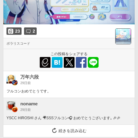
23
2
ポラリスコード
この投稿をシェアする
万年六段
29日前
フルコンおめでとうです。
noname
29日前
YSCC HIROSHI さん 🎥SSSフルコン🎧 おめでとうございます｡ 🎉🎉
続きを読み込む