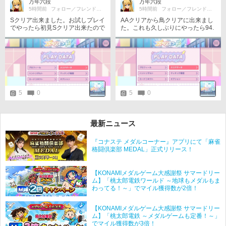
万年六段
万年六段
5時間前
フォロー／フレンド申請歓迎☆
5時間前
フォロー／フレンド申請歓迎☆
Sクリア出来ました。お試しプレイ
AAクリアから鳥クリアに出来まし
でやったら初見Sクリア出来たので
た。これも久しぶりにやったら94.
良かったです。
80パーセントぐらいが出て惜しか
ったのでもう1回やったら伸びまし
た。
5
0
5
0
最新ニュース
『コナステ メダルコーナー』アプリにて「麻雀
格闘倶楽部 MEDAL」正式リリース！
【KONAMIメダルゲーム大感謝祭 サマードリー
ム】「桃太郎電鉄ワールド ～地球もメダルもま
わってる！～」でマイル獲得数が2倍！
【KONAMIメダルゲーム大感謝祭 サマードリー
ム】「桃太郎電鉄 ～メダルゲームも定番！～」
でマイル獲得数が3倍！