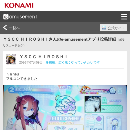
一覧へ
公式サイト
ＹＳＣＣ ＨＩＲＯＳＨＩさんのe-amusementアプリ投稿詳細
（ポラ
リスコードタグ）
ＹＳＣＣ ＨＩＲＯＳＨＩ
2026年07月09日
多機種、広く浅くやっていきたいです
☆８neu

フルコンできました