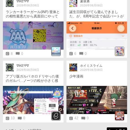
∇IKE*P∇
夏侯勇
2026年08月08日
2026年08月08日
ランカーキラーガール(INF) 筐体と
誕生日回収がてら遊んできまし
の相性最悪だから真面目にやって
た、が、8周年記念で会話パートが
ません。
イベチケ獲得後の合間に入ってく
ることを失念していたため、シロ
ちゃんの水着手前で泣く泣く撤
収。秋葉原のどの録画台設置店に
行っても埋まってて空く気配がし
ない…ｿﾘｬｿｳﾖﾈ。 戦績は4勝2敗と
まずまずのスタート。祝日あるし
お盆休みあるし、のんびり消化し
8
0
6
0
まひょしまひょ。
∇IKE*P∇
ホイミスライム
2026年08月08日
2026年08月08日
アプリ版ガルパ ホロドリやった後
少年漫画
のガルパ…ノーツの粒が小さく感
じる😅
10
0
42
0