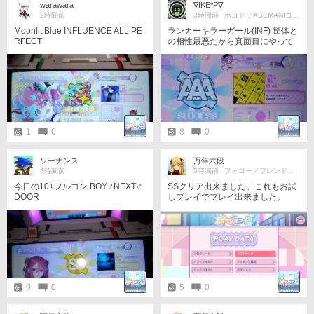
warawara
∇IKE*P∇
2時間前
3時間前
ホロドリ✕BEMANIコラボ楽しみ
Moonlit Blue INFLUENCE ALL PE
ランカーキラーガール(INF) 筐体と
RFECT
の相性最悪だから真面目にやって
ません。
1
0
8
0
ソーナンス
万年六段
4時間前
5時間前
フォロー／フレンド申請歓迎☆
今日の10+フルコン BOY♂NEXT♂
SSクリア出来ました。これもお試
DOOR
しプレイでプレイ出来ました。
0
0
5
0