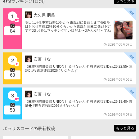
eね!ランキング(日別)
もっと見る
大久保 朋美
1
明日はお仕事前12時10分から東風戦に参戦します🧸󾬏 明
日もお仕事前12時10分くらいから東風と三麻に参戦予定
84
です󾠔󾭠 お昼はマッチング狙い目だよ〜󾍘みんな狙ってね
󾬌️ 󾕆⇨ https://ameblo.jp/tomotanyao/ #麻雀格闘倶楽部 #投
票選抜戦2026 #ともたんファミリー
2026年08月07日
安藤 りな
2
【麻雀格闘倶楽部 UNION】 ＆りなたんず 投票選抜戦Day.25 22:55- 三
麻󾆽 #投票選抜戦2026 #りなたんず
63
2026年08月06日
安藤 りな
3
【麻雀格闘倶楽部 UNION】 ＆りなたんず 投票選抜戦Day.26 19:40- 東
風🌪️ #投票選抜戦2026 #りなたんず
53
2026年08月07日
ポラリスコードの最新投稿
もっと見る