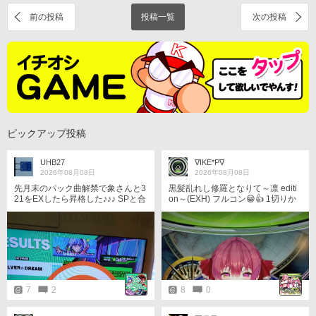
前の投稿
投稿一覧
次の投稿
ピックアップ投稿
UHB27
∇IKE*P∇
2026年08月08日
2026年08月08日
先月末のパック曲解禁で象さんと3
黒髪乱れし修羅となりて～凛 editi
21をEXしたら昇格した♪♪♪ SPと合
on～(EXH) フルコン😁👍 1切りか
わせてSUN++++++ダ！！！！！！
ら2年ぐらい放置してた。(笑)
7
2
8
0