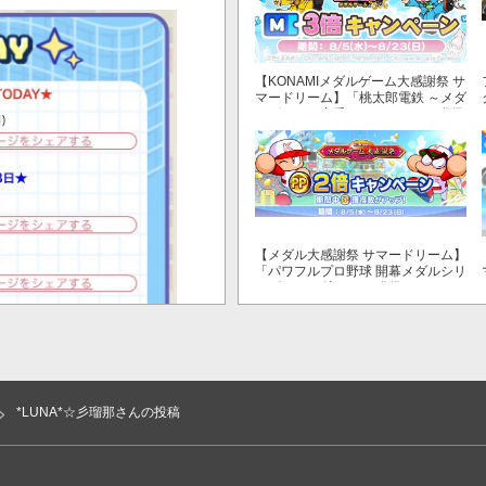
【KONAMIメダルゲーム大感謝祭 サ
マードリーム】「桃太郎電鉄 ～メダ
ルゲームも定番！～」でマイル獲得
数が3倍！
【メダル大感謝祭 サマードリーム】
「パワフルプロ野球 開幕メダルシリ
ーズ！ 二刀流！」で獲得できるPP
が2倍！
*LUNA*☆彡瑠那さんの投稿