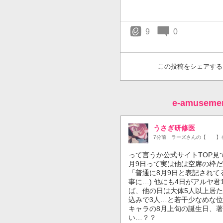
9
0
この投稿をシェアする
e-amuse
うさぎ研修医
7分前
ラーズさんの【 】
って言うか公式サイトTOP見
月9日って実は他は空席の枠だっ
「普通に8月9日と表記されて
事に…) 他にも4日がアルヤ
ば、他の日は大体5人以上居た
込みで3人…と若干少なめな位
キャラの8月上旬の誕生日、
い…？？