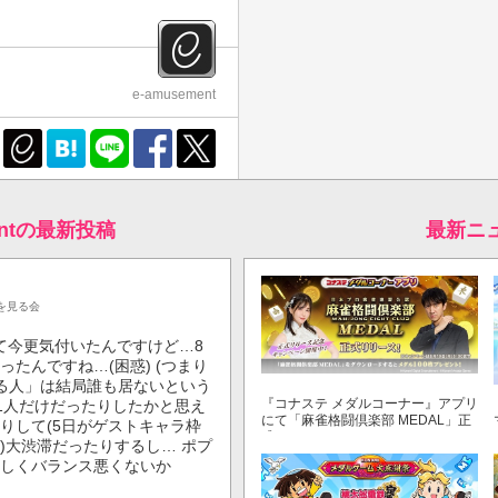
e-amusement
mentの最新投稿
最新ニ
を見る会
て今更気付いたんですけど…8
たんですね…(困惑) (つまり
る人」は結局誰も居ないという
『コナステ メダルコーナー』アプリ
君1人だけだったりしたかと思え
にて「麻雀格闘倶楽部 MEDAL」正
りして(5日がゲストキャラ枠
式リリース！
)大渋滞だったりするし… ポプ
著しくバランス悪くないか