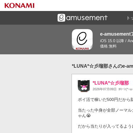
ト
e-amusemen
ーズメントゲームと連携したコミュニケーションアプリで
iOS 15.0 以降 / A
す
価格:無料
*LUNA*☆彡瑠那さんのe-a
*LUNA*☆彡瑠那
2026年07月09日
ｶｷｰﾝ(*･
ポイ活で稼いだ500円だから
当たった中身が全部ノーマル
ゃん😭

だから当たりが入ってるように