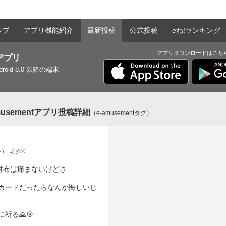
ップ
アプリ機能紹介
最新投稿
公式投稿
eね!ランキング
アプリダウンロードはこち
tアプリ
ndroid 8.0 以降の端末
musementアプリ投稿詳細
（e-amusementタグ）
ω･)＿🏏彡⚾️
財布は痛まないけどさ

カードだったらなんか悔しいじ
祈る🙏🎯