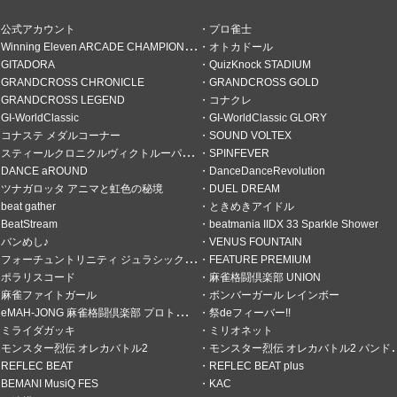
公式アカウント
プロ雀士
Winning Eleven ARCADE CHAMPIONSHIP
オトカドール
ンの倍
GITADORA
QuizKnock STADIUM
GRANDCROSS CHRONICLE
GRANDCROSS GOLD
4:00~14:50の間にコメント
GRANDCROSS LEGEND
コナクレ
間外にコメントしたい方々は何
GI-WorldClassic
GI-WorldClassic GLORY
ください。無断でこの時間外に
コナステ メダルコーナー
SOUND VOLTEX
場合ブロックします。 http
mikuji.html?from=article
スティールクロニクルヴィクトルーパーズ
SPINFEVER
DANCE aROUND
DanceDanceRevolution
ツナガロッタ アニマと虹色の秘境
DUEL DREAM
beat gather
ときめきアイドル
BeatStream
beatmania IIDX 33 Sparkle Shower
バンめし♪
VENUS FOUNTAIN
フォーチュントリニティ ジュラシックトレジャー
FEATURE PREMIUM
ポラリスコード
麻雀格闘倶楽部 UNION
麻雀ファイトガール
ボンバーガール レインボー
eMAH-JONG 麻雀格闘倶楽部 プロトーナメント
祭deフィーバー!!
ミライダガッキ
ミリオネット
モンスター烈伝 オレカバトル2
モンスター烈伝 オレカバトル2 パンドラのメダル
REFLEC BEAT
REFLEC BEAT plus
BEMANI MusiQ FES
KAC