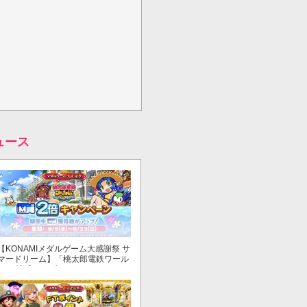
ュース
【KONAMIメダルゲーム大感謝祭 サ
マードリーム】「桃太郎電鉄ワール
ド ～地球もメダルもまわってる！
～」でマイル獲得数が2倍！