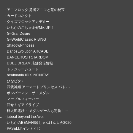
アニマロッタ 勇者アニマと竜の秘宝
カードコネクト
クイズマジックアカデミー
いちかのごちゃまぜMix UP！
GI-GranDesire
GI-WorldClassic RISING
ShadowPrincess
DanceEvolution ARCADE
DANCERUSH STARDOM
DUEL DREAM 店舗発信情報
トレジャーシュート
beatmania IIDX INFINITAS
ひなビタ♪
武装神姫 アーマードプリンセス バトルコンダクター
ボンバーマン・ザ・メダル
マーブルフィーバー
回せ！ギアドライブ
桃太郎電鉄 ～メダルゲームも定番！～
jubeat beyond the Ave.
いちかのBEMANI超じゃんけん大会2020
PASELIポイントくじ