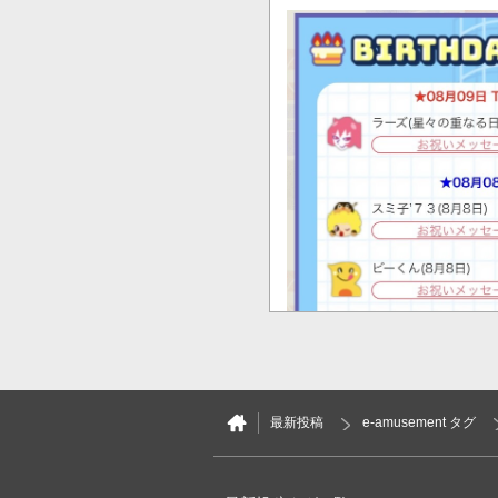
最新投稿
e-amusement タグ
1
0