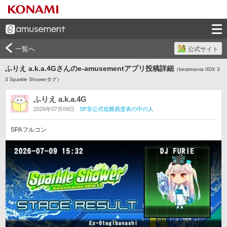
一覧へ
公式サイト
ふりえ a.k.a.4Gさんのe-amusementアプリ投稿詳細
（beatmania IIDX 3
3 Sparkle Showerタグ）
ふりえ a.k.a.4G
2026年07月09日
SP非公式低難易度表の中の人
SPAフルコン