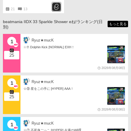
21
13
beatmania IIDX 33 Sparkle Shower eね!ランキング(日
もっと見る
別)
Ryuz★mucK
1
☆⑦ Dolphin Kick [NORMAL] EXH！
25
2026年08月08日
Ryuz★mucK
1
☆⑨ 星をこの手に [HYPER] AAA！
25
2026年08月08日
Ryuz★mucK
1
☆⑦ 不死身ごっこ [HYPER] 今週のWR🎖️