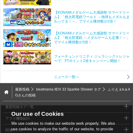
【KONAMIメダルゲーム大感謝祭 サマードリー
ム】「桃太郎電鉄ワールド ～地球もメダルもま
わってる！～」でマイル獲得数が2倍！
【KONAMIメダルゲーム大感謝祭 サマードリー
ム】「桃太郎電鉄 ～メダルゲームも定番！～」
でマイル獲得数が3倍！
フォーチュントリニティ ジュラシックトレジャ
ーで、FTポイント2倍キャンペーン開始！
ニュース一覧へ
最新投稿
beatmania IIDX 33 Sparkle Shower タグ
ふりえ a.k.a.4
Gさんの投稿
最新投稿タグ一覧
Our use of Cookies
アプリ機能紹介
We use cookies to make our website work properly. We also
use cookies to analyze the traffic of our website, to provide
関連リンク