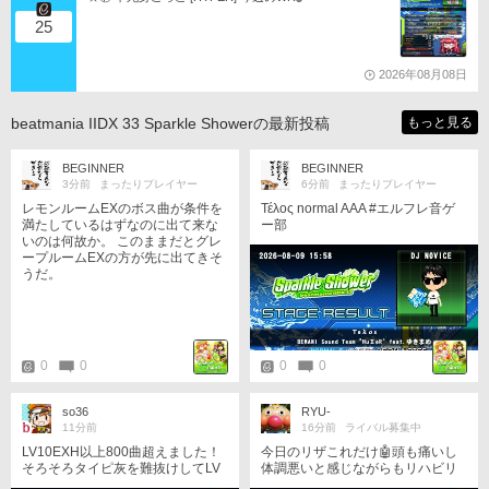
25
2026年08月08日
beatmania IIDX 33 Sparkle Showerの最新投稿
もっと見る
BEGINNER
BEGINNER
3分前
まったりプレイヤー
6分前
まったりプレイヤー
レモンルームEXのボス曲が条件を
Τέλος normal AAA #エルフレ音ゲ
満たしているはずなのに出て来な
ー部
いのは何故か。 このままだとグレ
ープルームEXの方が先に出てきそ
うだ。
0
0
0
0
so36
RYU-
11分前
16分前
ライバル募集中
LV10EXH以上800曲超えました！
今日のリザこれだけ🤖頭も痛いし
そろそろタイピ灰を難抜けしてLV
体調悪いと感じながらもリハビリ
10白点灯したいです(´・ω・｀)
の為にやった💧