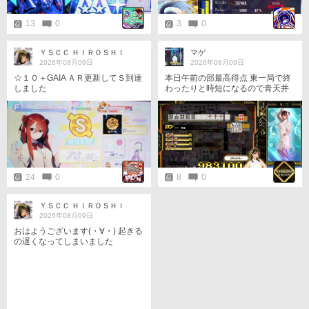
13
0
3
0
ＹＳＣＣ ＨＩＲＯＳＨＩ
マゲ
2026年08月09日
2026年08月09日
☆１０＋GAIA ＡＲ更新してＳ到達
本日午前の部最高得点 東一局で終
しました
わったりと時短になるので青天井
最高〜 投票券も200枚ほどGET
24
0
8
0
ＹＳＣＣ ＨＩＲＯＳＨＩ
2026年08月09日
おはようございます(・∀・) 起きる
の遅くなってしまいました