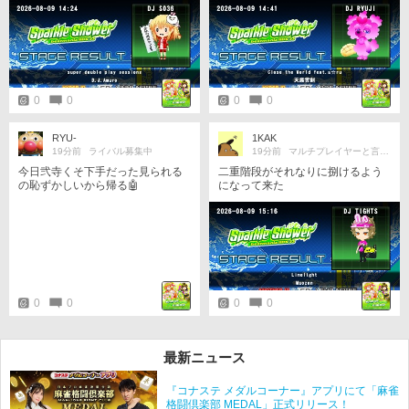
0
0
0
0
RYU-
1KAK
19分前
ライバル募集中
19分前
マルチプレイヤーと言う名の器用貧乏
今日弐寺くそ下手だった見られる
二重階段がそれなりに捌けるよう
の恥ずかしいから帰る🤖
になって来た
0
0
0
0
最新ニュース
『コナステ メダルコーナー』アプリにて「麻雀
格闘倶楽部 MEDAL」正式リリース！