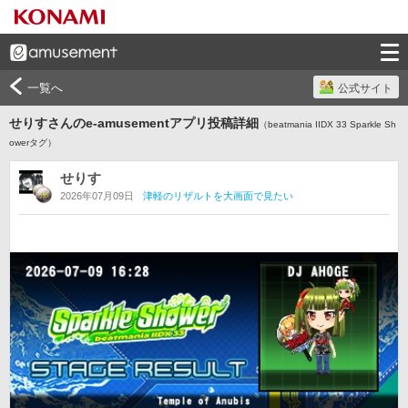
一覧へ
公式サイト
せりすさんのe-amusementアプリ投稿詳細
（beatmania IIDX 33 Sparkle Sh
owerタグ）
せりす
2026年07月09日
津軽のリザルトを大画面で見たい