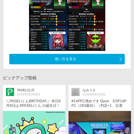
使い方を見る
ピックアップ投稿
PASELI公式
なみうさ
2026年08月08日
2026年08月08日
＼PASELIくんBIRTHDAY／ 本日8
#14PFC埋めです Quon ESP14P
月8日は #PASELIくん の誕生日！
FC（263曲目）（判定+1、位置
ユーザーさん！いつもありがと
−1）
う！ 誕生日を記念して、壁紙を配
布中！ ぜひ、チェックしてみて
ね！ https://p.eagate.573.jp/game/
paseli/paseli-kun/comic/archive/09
7.html #PASELIくんのPaySmartEn