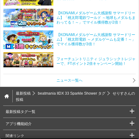
【KONAMIメダルゲーム大感謝祭 サマードリー
ム】「桃太郎電鉄ワールド ～地球もメダルもま
わってる！～」でマイル獲得数が2倍！
【KONAMIメダルゲーム大感謝祭 サマードリー
ム】「桃太郎電鉄 ～メダルゲームも定番！～」
でマイル獲得数が3倍！
フォーチュントリニティ ジュラシックトレジャ
ーで、FTポイント2倍キャンペーン開始！
ニュース一覧へ
最新投稿
beatmania IIDX 33 Sparkle Shower タグ
せりすさんの
投稿
最新投稿タグ一覧
アプリ機能紹介
関連リンク