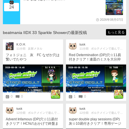
24
2026年08月07日
beatmania IIDX 33 Sparkle Showerの最新投稿
もっと見る
K.O.H.
tusk
11分前
反射メタル
11分前
ボルテメインで遊んでるよ☆
フォトジェニ 灰 FC なぜか穴は
Red Determination (DP)穴☆11易
繋いでたやつ
付きクリア！連皿のミスを大分抑
えられたのと終盤のCN複合で稼げ
たのが勝因でした。まさかレッド
ソウル穴より早くクリアできると
は思わなかったです。
0
0
1
0
tusk
tusk
12分前
ボルテメインで遊んでるよ☆
12分前
ボルテメインで遊んでるよ☆
Advent Infamous (DP)穴☆11易付
super double play sessions (DP)
きクリア！HCNのおかげで終盤ま
灰☆10易付きクリア！専用ゲージ
でに大分稼げましたがラストの同
だと詐称っぽく感じますが通常ゲ