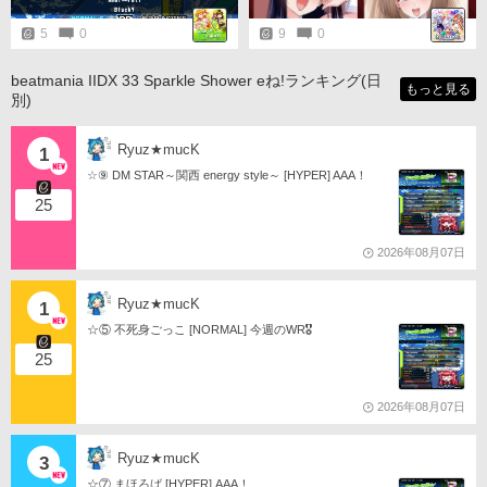
5
0
9
0
beatmania IIDX 33 Sparkle Shower eね!ランキング(日
もっと見る
別)
Ryuz★mucK
1
☆⑨ DM STAR～関西 energy style～ [HYPER] AAA！
25
2026年08月07日
Ryuz★mucK
1
☆⑤ 不死身ごっこ [NORMAL] 今週のWR🎖️
25
2026年08月07日
Ryuz★mucK
3
☆⑦ まほろば [HYPER] AAA！