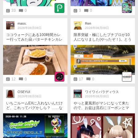
joyLife #パセリくん
33
0
3
0
mass.
Ren
2026年08月08日
2026年08月08日
ココウォークにある100時間カレ
限界突破・極にしたプチプロが10
ー行ってみた🤗 バターチキンカレ
人になりました(やったぞ！)。とう
ー食べたよ 美味しい＋辛くなくて
とう10人になったんかぁ。(しみじ
食べやすかった♪（辛いと鼻水止ま
み)
らんくて困るので🤧） 次行ったら
オリジナルビーフカレー食べてみ
たい！（これも辛くないらしい）
https://x.com/i/status/20860530679
30390648
12
0
17
0
OSEYUI
ワイワイパラディウス
2026年08月08日
2026年08月08日
いちごルームEXに入れないんだけ
やっと夏風邪がマシになって来た
ど、これってバグかしら？ ……な
ので、お盆は流石にゴーボンとマ
どと考えていたのですが、自分が
フガしたい。 期間内に票どれくら
謎解きをやってなくていちごルー
い取れるかに寄るけど、セピアさ
ム終わってなかったのが原因でし
ん→ヒイロの順でいれまー。
たw 他責ｲｸﾅｲ!!(⁠・⁠∀⁠・⁠)