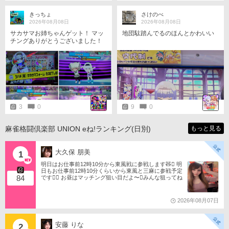
きっちょ
さけのべ
2026年08月08日
2026年08月08日
サカサマお姉ちゃんゲット！ マッ
地団駄踏んでるのほんとかわいい
チングありがとうございました！
すごいキレイな壁上歩行もとい走
行を見て『すごすぎる…！』と声
が漏れるなど。
3
0
9
0
麻雀格闘倶楽部 UNION eね!ランキング(日別)
もっと見る
大久保 朋美
1
明日はお仕事前12時10分から東風戦に参戦します🧸󾬏 明
日もお仕事前12時10分くらいから東風と三麻に参戦予定
84
です󾠔󾭠 お昼はマッチング狙い目だよ〜󾍘みんな狙ってね
󾬌️ 󾕆⇨ https://ameblo.jp/tomotanyao/ #麻雀格闘倶楽部 #投
票選抜戦2026 #ともたんファミリー
2026年08月07日
安藤 りな
2