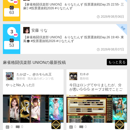
【麻雀格闘倶楽部 UNION】 ＆りなたんず 投票選抜戦Day.25 22:55- 三
麻󾆽 #投票選抜戦2026 #りなたんず
63
2026年08月06日
安藤 りな
3
【麻雀格闘倶楽部 UNION】 ＆りなたんず 投票選抜戦Day.26 19:40- 東
風🌪️ #投票選抜戦2026 #りなたんず
53
2026年08月07日
麻雀格闘倶楽部 UNIONの最新投稿
もっと見る
たかぼ～。@カモられ王
ﾓﾝﾁｯﾁ
数秒前
我永遠のポンコツ也
数秒前
やっとNo.入った🀄
今日はロングてやりましたが、分
が悪い💦💦💦 オーブ２戦でことご
とく負け❗️❗️😱😱😱 一日マスターで
した（笑）
0
0
0
0