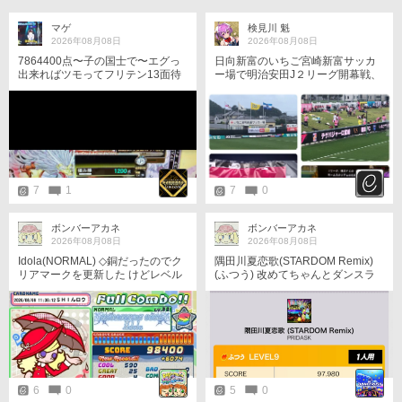
マゲ
検見川 魁
2026年08月08日
2026年08月08日
7864400点〜子の国士で〜エグっ
日向新富のいちご宮崎新富サッカ
出来ればツモってフリテン13面待
ー場で明治安田J２リーグ開幕戦、
ちでツモって見たかった！
テゲバジャーロ宮崎vs横浜FC戦を
観戦です。 先月トレーニングマッ
チを観戦していた時には無かった
リボンビジョンがいつの間にか出
来ていますね、あとはデカい電光
掲示板設置と客席の拡大ですね。
百年構想リーグで大活躍だったセ
ンの香水を今年も使って勝たせて
7
1
7
0
頂きます！
ボンバーアカネ
ボンバーアカネ
2026年08月08日
2026年08月08日
Idola(NORMAL) ◇銅だったのでク
隅田川夏恋歌(STARDOM Remix)
リアマークを更新した けどレベル
(ふつう) 改めてちゃんとダンスラ
にしてはキツい
が出来るところでプレイ
6
0
5
0