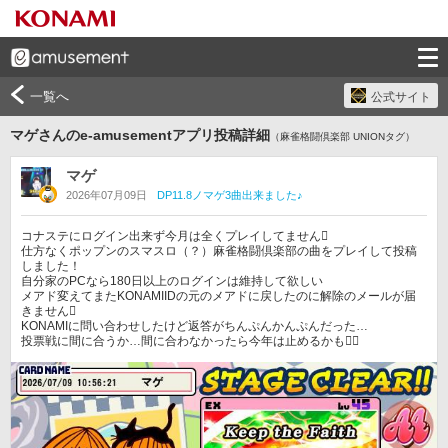
一覧へ
公式サイト
マゲさんのe-amusementアプリ投稿詳細
（麻雀格闘倶楽部 UNIONタグ）
マゲ
2026年07月09日
DP11.8ノマゲ3曲出来ました♪
コナステにログイン出来ず今月は全くプレイしてません󾌺

仕方なくポップンのスマスロ（？）麻雀格闘倶楽部の曲をプレイして投稿
しました！

自分家のPCなら180日以上のログインは維持して欲しい

メアド変えてまたKONAMIIDの元のメアドに戻したのに解除のメールが届
きません󾌺

KONAMIに問い合わせしたけど返答がちんぷんかんぷんだった…
