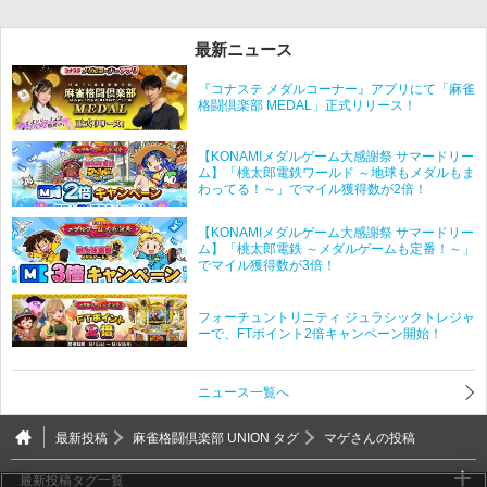
最新ニュース
『コナステ メダルコーナー』アプリにて「麻雀
格闘倶楽部 MEDAL」正式リリース！
【KONAMIメダルゲーム大感謝祭 サマードリー
ム】「桃太郎電鉄ワールド ～地球もメダルもま
わってる！～」でマイル獲得数が2倍！
【KONAMIメダルゲーム大感謝祭 サマードリー
ム】「桃太郎電鉄 ～メダルゲームも定番！～」
でマイル獲得数が3倍！
フォーチュントリニティ ジュラシックトレジャ
ーで、FTポイント2倍キャンペーン開始！
ニュース一覧へ
最新投稿
麻雀格闘倶楽部 UNION タグ
マゲさんの投稿
最新投稿タグ一覧