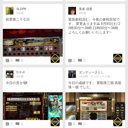
SLDPK
喜多 清貴
3分前
4分前
投票第二十七日
緊急参戦含む、今夜の参戦告知で
す。 変更あります🙇 8月8日(土) 2
0時30分〜3MB 21時00分〜3MB
よろしくお願いいたします✨
0
0
2
0
ﾓﾝﾁｯﾁ
ダンディーさとし
4分前
14分前
ダンディー八段！
今日の見せ場❗️
今日の成績です。 黄龍珠三個 真龍
珠一個 でした。
0
0
0
0