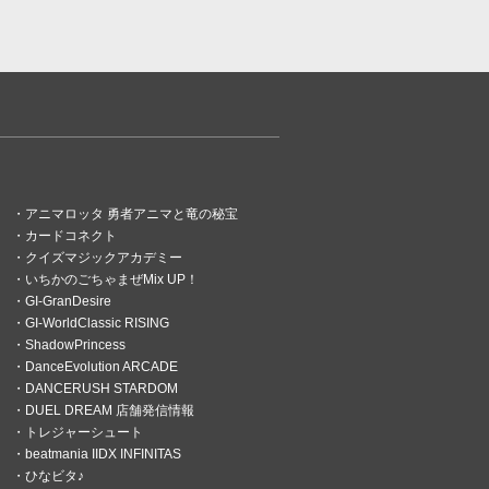
アニマロッタ 勇者アニマと竜の秘宝
カードコネクト
クイズマジックアカデミー
いちかのごちゃまぜMix UP！
GI-GranDesire
GI-WorldClassic RISING
ShadowPrincess
DanceEvolution ARCADE
DANCERUSH STARDOM
DUEL DREAM 店舗発信情報
トレジャーシュート
beatmania IIDX INFINITAS
ひなビタ♪