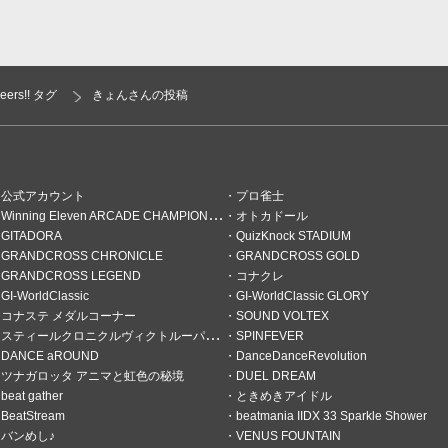
eers!! タグ
きょんさんの投稿
公式アカウント
プロ雀士
Winning Eleven ARCADE CHAMPIONSHIP
オトカドール
GITADORA
QuizKnock STADIUM
GRANDCROSS CHRONICLE
GRANDCROSS GOLD
GRANDCROSS LEGEND
コナクレ
GI-WorldClassic
GI-WorldClassic GLORY
てます
コナステ メダルコーナー
SOUND VOLTEX
イ
スティールクロニクルヴィクトルーパーズ
SPINFEVER
DANCE aROUND
DanceDanceRevolution
ツナガロッタ アニマと虹色の秘境
DUEL DREAM
beat gather
ときめきアイドル
BeatStream
beatmania IIDX 33 Sparkle Shower
バンめし♪
VENUS FOUNTAIN