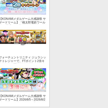
【KONAMIメダルゲーム大感謝祭 サ
マードリーム】「桃太郎電鉄ワール
ド ～地球もメダルもまわってる！
～」でマイル獲得数が2倍！
フォーチュントリニティ ジュラシッ
クトレジャーで、FTポイント2倍キ
ャンペーン開始！
【KONAMIメダルゲーム大感謝祭 サ
マードリーム】2026/8/5～2026/8/2
3 スマッシュポイントが３倍に！