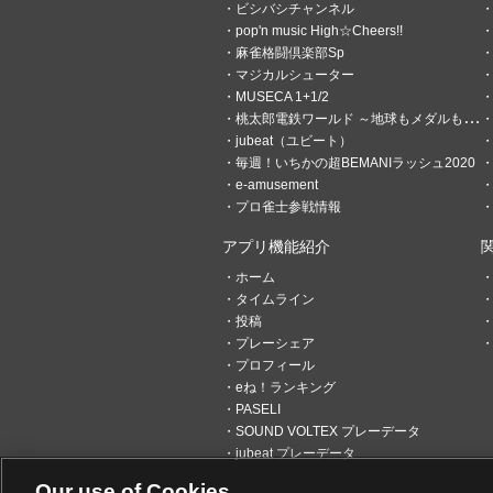
ビシバシチャンネル
pop'n music High☆Cheers!!
麻雀格闘倶楽部Sp
マジカルシューター
MUSECA 1+1/2
桃太郎電鉄ワールド ～地球もメダルもまわってる！～
jubeat（ユビート）
毎週！いちかの超BEMANIラッシュ2020
e-amusement
1
0
プロ雀士参戦情報
KOWさん
アプリ機能紹介
1時間前
音ゲーいろいろやっ
ホーム
タイムライン
8/6日分、SUPER SUMMER 
投稿
プレーシェア
プロフィール
eね！ランキング
PASELI
SOUND VOLTEX プレーデータ
jubeat プレーデータ
Our use of Cookies