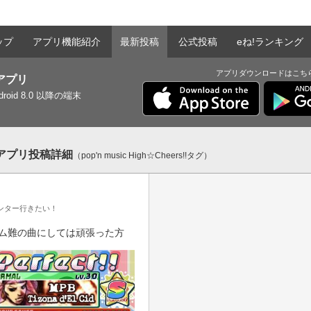
ップ
アプリ機能紹介
最新投稿
公式投稿
eね!ランキング
アプリダウンロードはこち
tアプリ
ndroid 8.0 以降の端末
ntアプリ投稿詳細
（pop'n music High☆Cheers!!タグ）
ンター行きたい！
リズム難の曲にしては頑張った方