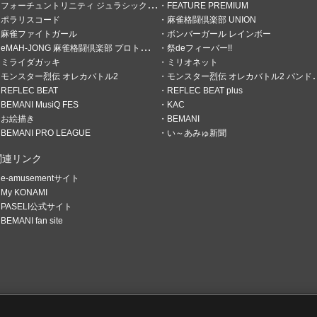
フォーチュントリニティ ジュラシックトレジャー
FEATURE PREMIUM
ポラリスコード
麻雀格闘倶楽部 UNION
麻雀ファイトガール
ボンバーガール レインボー
eMAH-JONG 麻雀格闘倶楽部 プロトーナメント
祭deフィーバー!!
ミライダガッキ
ミリオネット
モンスター烈伝 オレカバトル2
モンスター烈伝 オレカバトル2 パンドラのメダル
REFLEC BEAT
REFLEC BEAT plus
BEMANI MusiQ FES
KAC
お絵描き
BEMANI
BEMANI PRO LEAGUE
い～あみゅ新聞
関連リンク
てます
e-amusementサイト
My KONAMI
SALE(EX46)をプレイ
PASELI公式サイト
BEMANI fan site