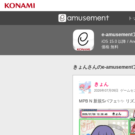
ト
e-amusemen
ーズメントゲームと連携したコミュニケーションアプリで
iOS 15.0 以降 / A
す
価格:無料
きょんさんのe-amuseme
きょん
2026年07月09日
ゲームセ
MPB N 新規Sパフェ✨✨ 