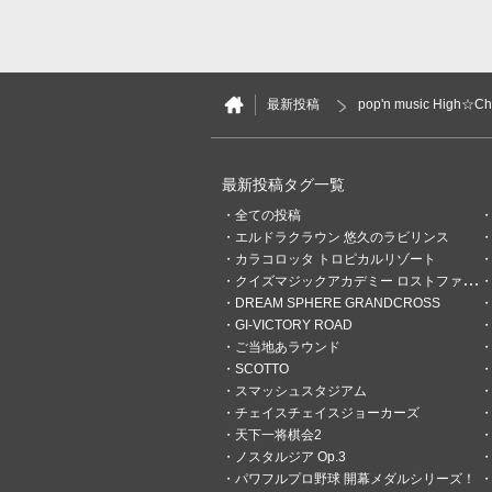
最新投稿
pop'n music High☆Ch
最新投稿タグ一覧
全ての投稿
エルドラクラウン 悠久のラビリンス
0
0
カラコロッタ トロピカルリゾート
クイズマジックアカデミー ロストファンタリウム
KOWさん
DREAM SPHERE GRANDCROSS
GI-VICTORY ROAD
1時間前
音ゲーいろいろやっ
ご当地あラウンド
8/6日分、Phlox(EX46)をプレ
SCOTTO
スマッシュスタジアム
チェイスチェイスジョーカーズ
天下一将棋会2
ノスタルジア Op.3
パワフルプロ野球 開幕メダルシリーズ！