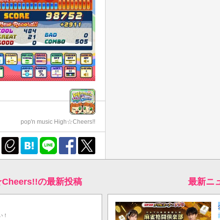
pop'n music High☆Cheers!!
gh☆Cheers!!の最新投稿
最新ニ
い！