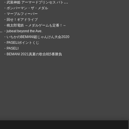
武装神姫 アーマードプリンセス バトルコンダクター
ボンバーマン・ザ・メダル
マーブルフィーバー
回せ！ギアドライブ
桃太郎電鉄 ～メダルゲームも定番！～
jubeat beyond the Ave.
いちかのBEMANI超じゃんけん大会2020
PASELIポイントくじ
PASELI
BEMANI 2021真夏の歌合戦5番勝負