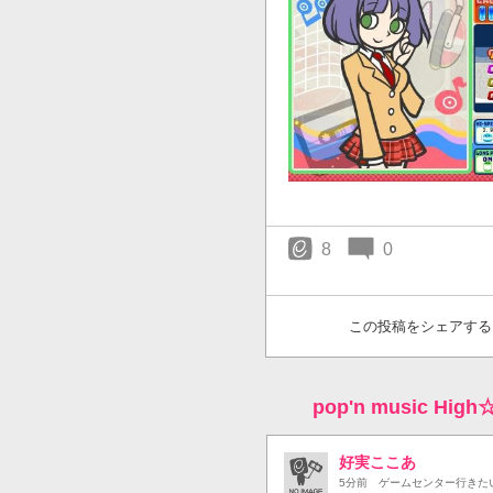
8
0
この投稿をシェアする
pop'n music Hi
好実ここあ
5分前
ゲームセンター行きた