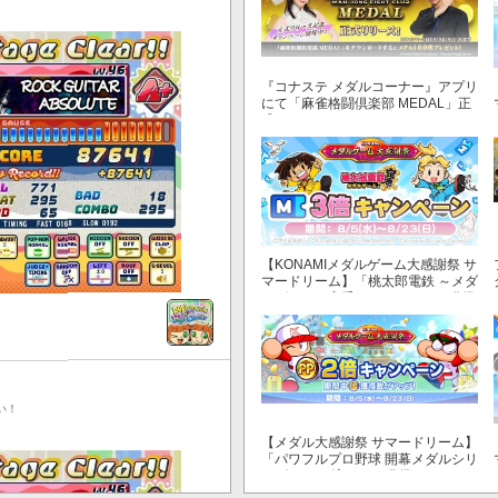
『コナステ メダルコーナー』アプリ
にて「麻雀格闘倶楽部 MEDAL」正
式リリース！
【KONAMIメダルゲーム大感謝祭 サ
マードリーム】「桃太郎電鉄 ～メダ
ルゲームも定番！～」でマイル獲得
数が3倍！
い！
【メダル大感謝祭 サマードリーム】
「パワフルプロ野球 開幕メダルシリ
ーズ！ 二刀流！」で獲得できるPP
が2倍！