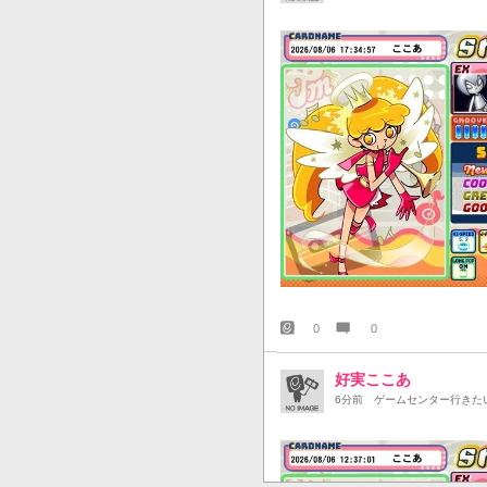
0
0
好実ここあ
6分前
ゲームセンター行きた