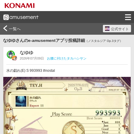
一覧へ
公式サイト
なゆゆさんのe-amusementアプリ投稿詳細
（ノスタルジア Op.3タグ）
なゆゆ
2026年07月09日
お腰に付けたタカハシサン
水の戯れ(E) S 993993 #nostal