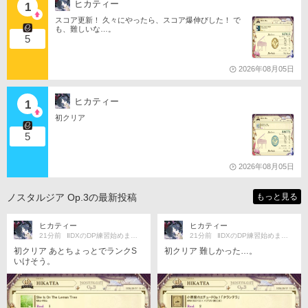
ヒカティー
1
スコア更新！ 久々にやったら、スコア爆伸びした！ で
も、難しいな…。
5
2026年08月05日
ヒカティー
1
初クリア
5
2026年08月05日
ノスタルジア Op.3の最新投稿
もっと見る
ヒカティー
ヒカティー
21分前
ⅡDXのDP練習始めました。
21分前
ⅡDXのDP練習始めました。
初クリア あとちょっとでランクS
初クリア 難しかった…。
いけそう。