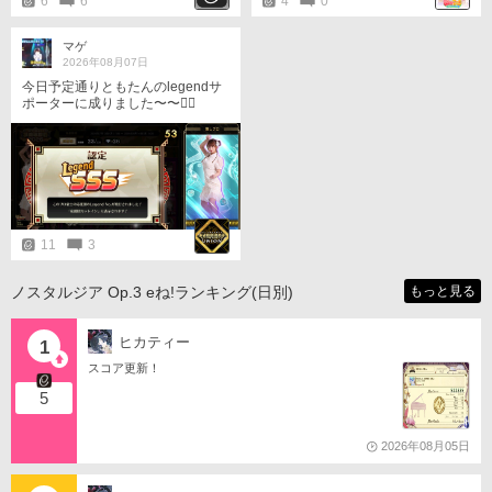
6
6
4
0
マゲ
2026年08月07日
今日予定通りともたんのlegendサ
ポーターに成りました〜〜󾀀️󾀀️
11
3
ノスタルジア Op.3 eね!ランキング(日別)
もっと見る
ヒカティー
1
スコア更新！
5
2026年08月05日