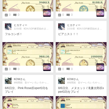
0
0
0
0
ヒカティー
ヒカティー
22分前
ⅡDXのDP練習始めました。
22分前
ⅡDXのDP練習始めました。
フルコンボ！
ピアニスト！！
0
0
0
0
KOWさん
KOWさん
8時間前
音ゲーいろいろやってます
8時間前
音ゲーいろいろやってます
8/6日分、Pink Rose(Expert10)を
8/6日分、メヌエット / 滝廉太郎(Ex
プレイ
pert10)をプレイ