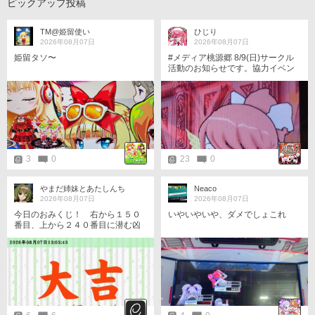
ピックアップ投稿
TM@姫留使い
ひじり
2026年08月07日
2026年08月07日
姫留タソ〜
#メディア桃源郷 8/9(日)サークル
活動のお知らせです。協力イベン
ト専用の時間割です。極凶からス
タートで、協力の時間は14間隔で
す。 ・サークル対戦 17:06，17:1
8，17:30 ・マジコロ【極凶(無理
なら大凶)】17:42，17:56 【凶】1
8:10，18:24 【大凶】18:38，18:5
2
3
0
23
0
やまだ姉妹とあたしんち
Neaco
2026年08月07日
2026年08月07日
今日のおみくじ！ 右から１５０
いやいやいや、ダメでしょこれ
番目、上から２４０番目に潜む凶
を跳ね除けた！ https://p.eagate.57
3.jp/gate/e/toomikuji.html?from=art
icle