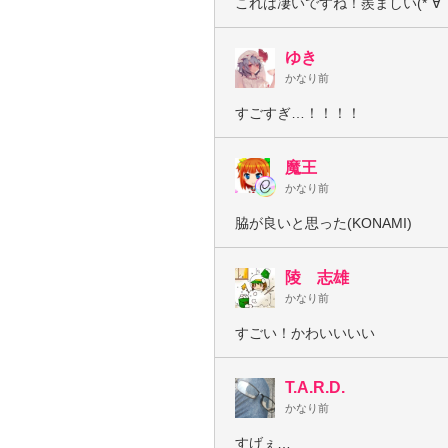
これは凄いですね！羨ましい(*´∀
ゆき
かなり前
すごすぎ…！！！！
魔王
かなり前
脇が良いと思った(KONAMI)
陵 志雄
かなり前
すごい！かわいいいい
T.A.R.D.
かなり前
すげぇ…