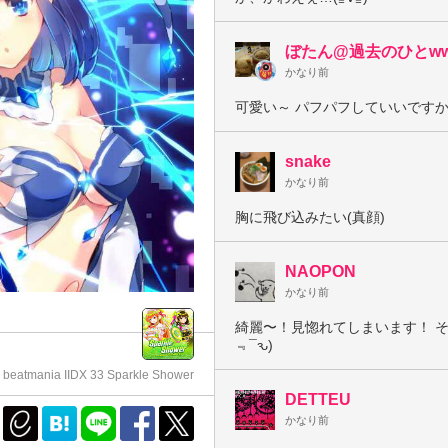
ぼたん@過去のひとw
かなり前
可愛い～ パフパフしていいですかwww
snake
かなり前
胸に飛び込みたい(真顔)
NAOPON
かなり前
綺麗〜！見惚れてしまいます！ そ、
﹃¯ԅ)
beatmania IIDX 33 Sparkle Shower
DETTEU
かなり前