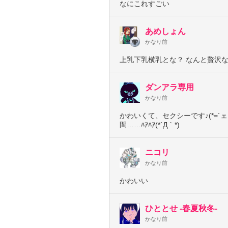
なにこれすごい
あめしょん
かなり前
上乳下乳横乳とな？ なんと贅沢
ダンアラ専用
かなり前
かわいくて、セクシーです♪(*=´ェ
間……ﾊｱﾊｱ(*´Д｀*)
ニコリ
かなり前
かわいい
ひととせ -春夏秋冬-
かなり前