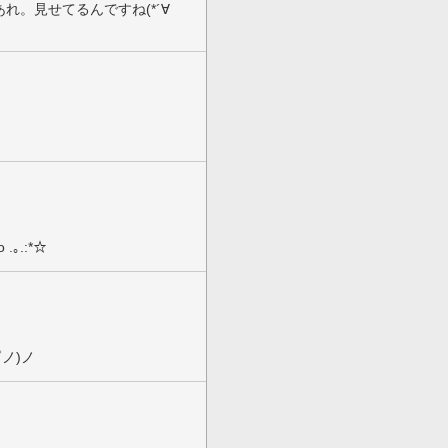
あれ。見せてるんですね(*´∀
.｡.:*☆
ノ)ノ