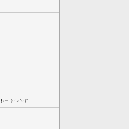
o′ω `o )*°