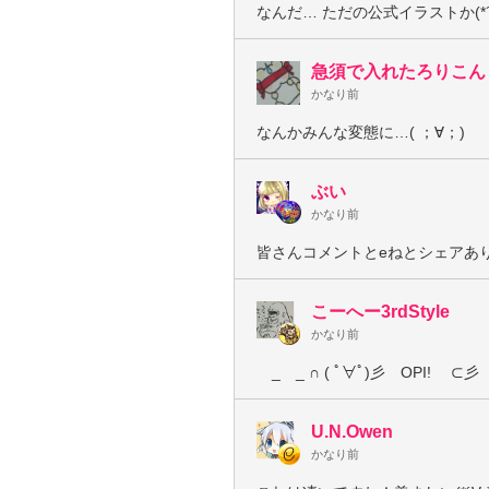
なんだ… ただの公式イラストか(*´
急須で入れたろりこん
かなり前
なんかみんな変態に…( ；∀；)
ぶい
かなり前
皆さんコメントとeねとシェアありがう
こーへー3rdStyle
かなり前
_ _ ∩ ( ﾟ∀ﾟ)彡 OPI! ⊂彡 
U.N.Owen
かなり前