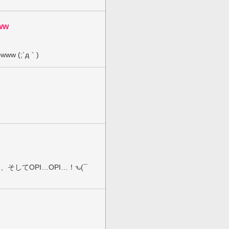
ww
 (;´д｀)
そしてOPI…OPI…！ԅ(¯