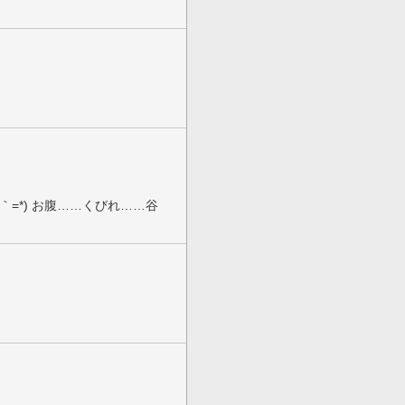
な
｀=*) お腹……くびれ……谷