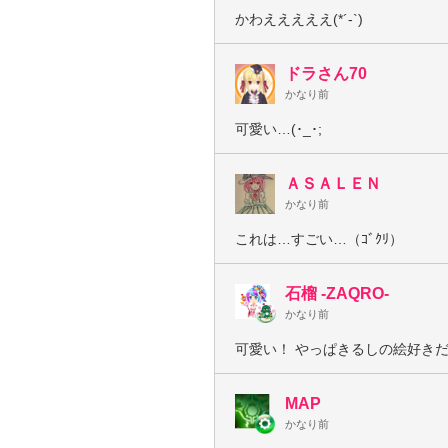
かわえええええ(*´-`)
ドラさん70
かなり前
可愛い…(･_･;
ＡＳＡＬＥＮ
かなり前
これは…すごい…（ｺﾞｸﾘ）
石榴 -ZAQRO-
かなり前
可愛い！ やっぱきるしの絵好きだわー（
MAP
かなり前