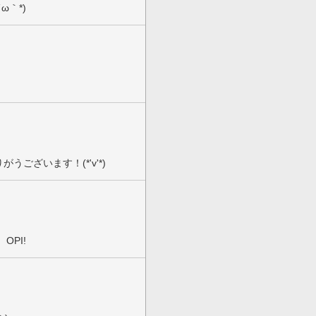
ω｀*)
ございます！(*'v'*)
OPI!