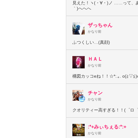
見えた！ヽ(・∀・)ノ ……って、
｀)へへへ
ザっちゃん
かなり前
ふつくしい…(真顔)
ＨＡＬ
かなり前
構図カッコeね！！☆*:.｡. o(≧▽≦)o 
チャン
かなり前
クオリティー高すぎる！！(゜ロ゜
:*+みぃちぇる:*:+
かなり前