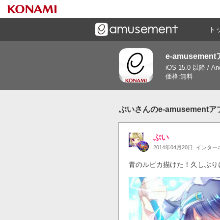
ト
e-amusemen
ーズメントゲームと連携したコミュニケーションアプリで
iOS 15.0 以降 / A
す
価格:無料
ぶいさんのe-amusement
ぶい
2014年04月20日
インター
青のルピカ描けた！久しぶり