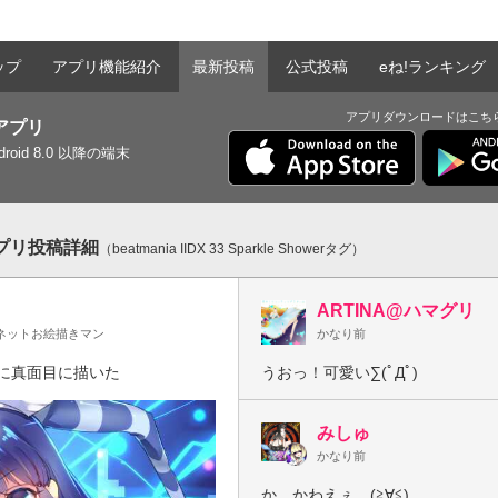
ップ
アプリ機能紹介
最新投稿
公式投稿
eね!ランキング
アプリダウンロードはこち
tアプリ
ndroid 8.0 以降の端末
アプリ投稿詳細
（beatmania IIDX 33 Sparkle Showerタグ）
ARTINA@ハマグリ
ネットお絵描きマン
かなり前
に真面目に描いた
うおっ！可愛い∑(ﾟДﾟ)
みしゅ
かなり前
か、かわえぇ…(≧∀≦)